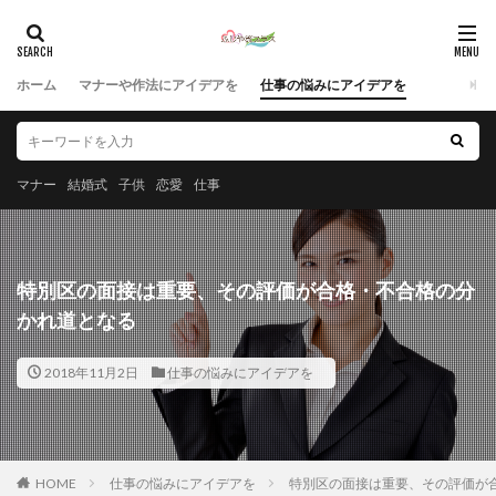
ホーム
マナーや作法にアイデアを
仕事の悩みにアイデアを
マナー
結婚式
子供
恋愛
仕事
特別区の面接は重要、その評価が合格・不合格の分
かれ道となる
2018年11月2日
仕事の悩みにアイデアを
HOME
仕事の悩みにアイデアを
特別区の面接は重要、その評価が