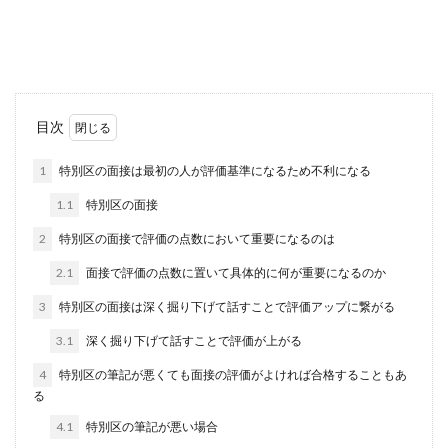
少しでも良いトスを上げて得点に結び付けたい…
セッターの人は皆そう考えているのではないでし
ょうか？...
ボウリングでハウスボールを使ってア
目次
ベレージを上げる方法とは
1
特別区の面接は最初の人が評価基準になるため不利になる
職場のボウリング大会などがあると、少しでも良
1.1
特別区の面接
いスコアを出したいですよね。でもマイボールを
購入...
2
特別区の面接で評価の点数において重要になるのは
2.1
面接で評価の点数に置いて具体的に何が重要になるのか
3
特別区の面接は深く掘り下げて話すことで評価アップに繋がる
バレーボールのサーブの打ち方とはコ
ツやポイントを紹介
3.1
深く掘り下げて話すことで評価が上がる
4
特別区の筆記が悪くても面接の評価がよければ合格することもあ
バレーボールのサーブはどのような打ち方であれ
る
ば入るのでしょうか？バレーボールのサーブとい
えば、フロー...
4.1
特別区の筆記が悪い場合