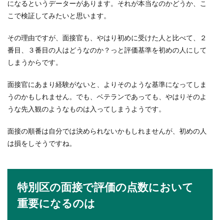
になるというデーターがあります。それが本当なのかどうか、こ
生の答え方について解説！
こで検証してみたいと思います。
就活の時の面接で、趣味特技について聞かれる場
その理由ですが、面接官も、やはり初めに受けた人と比べて、２
合もあります。でも、大学生として正直に答える
番目、３番目の人はどうなのか？っと評価基準を初めの人にして
べきなのか迷...
しまうからです。
面接官にあまり経験がないと、よりそのような基準になってしま
バレーボールの練習メニュー【中学生
うのかもしれません。でも、ベテランであっても、やはりそのよ
編】上達する方法とは
うな先入観のようなものは入ってしまうようです。
バレーボールは効果的な練習メニューを中学生か
面接の順番は自分では決められないかもしれませんが、初めの人
ら行うことで上達させることができます。まずは
は損をしそうですね。
基礎...
職場の怖い上司や先輩に萎縮してしま
特別区の面接で評価の点数において
う時の対処法や改善方法
重要になるのは
職場に居る声が大きくて常に怒鳴っている上司。