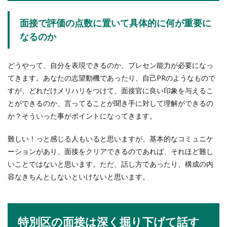
仕事に対していちいちつついてくる先輩。怖いく
らい...
面接で評価の点数に置いて具体的に何が重要に
なるのか
新入社員の電話対応はいつからする
どうやって、自分を表現できるのか、プレセン能力が必要になっ
の？率先して電話出ると好印象
てきます。あなたの志望動機であったり、自己PRのようなもので
すが、どれだけメリハリをつけて、面接官に良い印象を与えるこ
新入社員の人たちの中には、いつから会社の電話
とができるのか、言ってることが聞き手に対して理解ができるの
対応をしたら良いのかわからない人もいますよ
ね。電話が苦手...
か？そういった事がポイントになってきます。
難しい！っと感じる人もいると思いますが、基本的なコミュニケ
ーションがあり、面接をクリアできるのであれば、それほど難し
転勤が多い会社に勤めるのは大変！？
いことではないと思います。ただ、話し方であったり、構成の内
大切なのは家族の絆
容なきちんとしないといけないと思います。
転勤が多い会社はあります。金融業界などでは3
年という短いスパンで転勤することもあります
し、会社によっ...
特別区の面接は深く掘り下げて話す