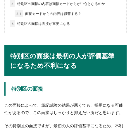
5
特別区の面接の内容は面接カードからが中心となるのか
5.1
面接カードからの内容は影響する？
プロレスは勝敗が決まってる？客を魅
6
特別区の面接は面接が重要になる
了するプロレスの裏事情
「プロレスって試合前からもうすでに勝敗が決ま
ってるんでしょ？」という話を耳にしたことあり
ませんか？...
特別区の面接は最初の人が評価基準
になるため不利になる
硬式テニスのサーブの打ち方とは？初
心者が入らない理由とは
特別区の面接
硬式テニスのサーブがなかなか入らないのはどう
してなのでしょうか？初心者の場合はこんなこと
に注意してサ...
この面接によって、筆記試験の結果が悪くても、採用になる可能
性があるので、この面接はしっかりと抑えたい所だと思います。
その特別区の面接ですが、最初の人の評価基準になるため、不利
面接で趣味特技を聞かれた場合の大学