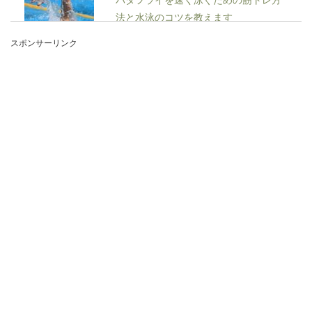
法と水泳のコツを教えます
スポンサーリンク
水泳の四泳法の中でも、バタフライは背中の筋肉
を一番使っていると思いますよね。では、その背
筋を...
美容師国家試験の筆記試験の内容や合
格基準、勉強方法とは
美容師になるには美容師国家試験を受験する資格
を得たうえで、筆記試験と実技試験を受けて合格
しなくてはな...
バレーボールのセッター、上達するた
めの練習方法を徹底解説