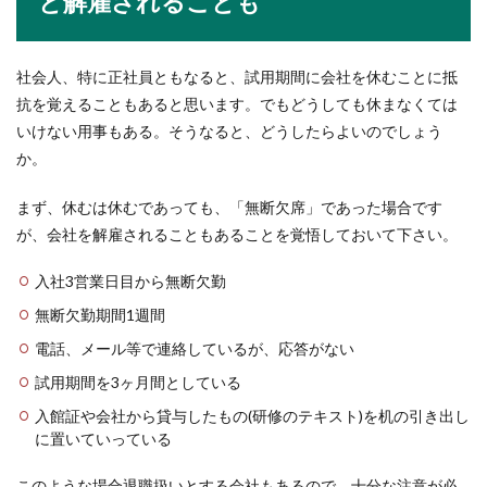
と解雇されることも
公務員の内定辞退連絡は手紙？電話？
内定辞退のマナーとは
社会人、特に正社員ともなると、試用期間に会社を休むことに抵
抗を覚えることもあると思います。でもどうしても休まなくては
公務員採用試験を突破し内定通知が届いたとして
いけない用事もある。そうなると、どうしたらよいのでしょう
も、第一希望の内定を既に貰った時は内定辞退を
か。
するしかあり...
まず、休むは休むであっても、「無断欠席」であった場合です
が、会社を解雇されることもあることを覚悟しておいて下さい。
育児休暇復帰のメールでの挨拶が必要
な理由と送る時のポイント
入社3営業日目から無断欠勤
無断欠勤期間1週間
育児休暇後に会社に復帰するときには、きちんと
した挨拶をするのは当然ですよね。では、育児休
電話、メール等で連絡しているが、応答がない
暇復...
試用期間を3ヶ月間としている
入館証や会社から貸与したもの(研修のテキスト)を机の引き出し
に置いていっている
情報処理に関する資格は就職にどのく
らい有利となるのか徹底調査
このような場合退職扱いとする会社もあるので、十分な注意が必