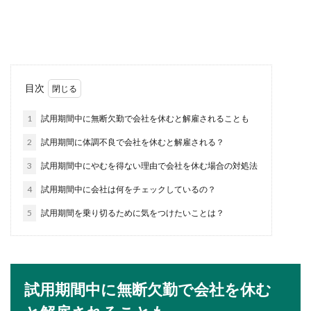
ごすよりもバイトしていた方がお金ももらえるし
良いのですが...
コンビニで品出しのプロになる！作業
目次
のコツとその極意について
1
試用期間中に無断欠勤で会社を休むと解雇されることも
コンビニでの品出しをスムーズに行うコツはいく
つかあります。店舗やそのお店の立地条件によ
2
試用期間に体調不良で会社を休むと解雇される？
り、売...
3
試用期間中にやむを得ない理由で会社を休む場合の対処法
4
試用期間中に会社は何をチェックしているの？
台風で会社から帰れない時の対策は？
5
試用期間を乗り切るために気をつけたいことは？
酷い時は会社泊も検討に
台風の影響で、会社から自宅へ帰れないという事
態はよく起きるものです。鉄道などは安全のため
すぐに運...
試用期間中に無断欠勤で会社を休む