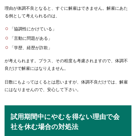
しい...
理由が体調不良となると、すぐに解雇はできません。解雇にあた
る例として考えられるのは、
「協調性にかけている」
小学校の用務員になるには？勤務形態
や給料について説明します
「言動に問題がある」
「学歴、経歴が詐欺」
小学校に勤務したいと考えている人の中には、用
務員さんになりたいという人も多いと言います。
が考えられます。プラス、その程度も考慮されますので、体調不
では...
良だけで解雇にはなりえません。
日数にもよってはくるとは思いますが、体調不良だけでは、解雇
接客、向いてない…。お客様にイライ
にはなりませんので、安心して下さい。
ラしてしまう時の対処法
接客、向いてないな…。接客でうまくいかない
と、落ち込みますよね。イライラするのは、「私
試用期間中にやむを得ない理由で会
だ...
社を休む場合の対処法