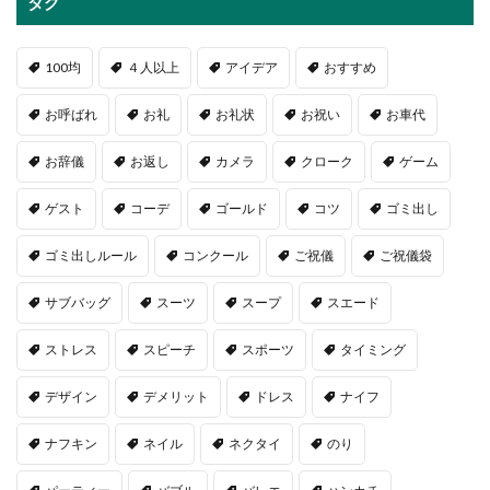
タグ
100均
４人以上
アイデア
おすすめ
お呼ばれ
お礼
お礼状
お祝い
お車代
お辞儀
お返し
カメラ
クローク
ゲーム
ゲスト
コーデ
ゴールド
コツ
ゴミ出し
ゴミ出しルール
コンクール
ご祝儀
ご祝儀袋
サブバッグ
スーツ
スープ
スエード
ストレス
スピーチ
スポーツ
タイミング
デザイン
デメリット
ドレス
ナイフ
ナフキン
ネイル
ネクタイ
のり