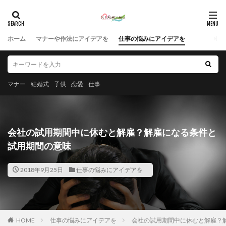
ホーム
マナーや作法にアイデアを
仕事の悩みにアイデアを
マナー
結婚式
子供
恋愛
仕事
会社の試用期間中に休むと解雇？解雇になる条件と
試用期間の意味
2018年9月25日
仕事の悩みにアイデアを
HOME
仕事の悩みにアイデアを
会社の試用期間中に休むと解雇？