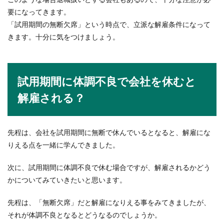
要になってきます。
IT業界への就職を考えている大学生は、情報処理
「試用期間の無断欠席」という時点で、立派な解雇条件になって
に関する資格を持っていると就職に有利になると
きます。十分に気をつけましょう。
思っている...
試用期間に体調不良で会社を休むと
教育実習での授業を失敗しないための
コツや気をつけたいこと
解雇される？
教育実習で授業をすることは、とても緊張します
し、失敗するのではと不安にもなりますよね。で
先程は、会社を試用期間に無断で休んでいるとなると、解雇にな
は、...
りえる点を一緒に学んできました。
次に、試用期間に体調不良で休む場合ですが、解雇されるかどう
休みの日に鳴る電話！仕事関係ならど
かについてみていきたいと思います。
うするのか聞いてみた
先程は、「無断欠席」だと解雇になりえる事をみてきましたが、
せっかくの休みの日に仕事の電話がくることにど
それが体調不良となるとどうなるのでしょうか。
う思いますか？休みの日くらいゆっくりさせて欲