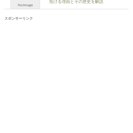
投げる理由とその歴史を解説
No Image
相撲中継を見ていると、座布団を投げる人たちの
スポンサーリンク
映像を目にすることもありますよね。座布団を投
げるのは一体...
公安の仕事は本当に危険？その仕事内
容について徹底調査！
テレビのドラマなどでも登場する「公安警察」。
ドラマを見る限り、なんだか危険そうな仕事とい
う印象が強い...
バイトを休みたい！クリスマスに休む
場合に使える理由を教えます
恋人がいない人であれば、クリスマスは一人で過