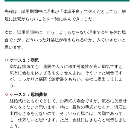
新人が使えないのは当たり前？上司の
先程は、試用期間中に理由が「体調不良」で休んだとしても、解
不満・新人の不満
雇には繋がらないことを一緒に学んできました。
新しく入社してきた新人が使えないと腹を立てて
次に、試用期間中に、どうしようもならない理由で会社を休む場
いる上司や先輩のみなさん、新人が使えないのは
合ですが、どういった対処法が考えられるのか、みていきたいと
当たり前だと...
思います。
ケース１：病気
病気は病気でも、周囲の人々に移す可能性が高い病気ですと、
流石に会社を休まざるをえませんよね。そういった場合です
が、しっかりと病院で診断書をもらい、会社に提出しましょ
う。
ケース２：冠婚葬祭
結婚式はともかくとして、お葬式の場合ですが、流石に欠勤せ
ざるをえないと思います。特に、親族の葬式となると、流石に
出席せざるをえないので、そういった場合は、欠勤であって
も、仕方ないと思います。ただ、会社にはきちんと報告しまし
ょう。