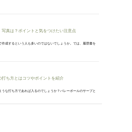
！写真は？ポイントと気をつけたい注意点
で作成するという人も多いのではないでしょうか。では、履歴書を
の打ち方とはコツやポイントを紹介
ような打ち方であれば入るのでしょうか？バレーボールのサーブと
を綺麗に見せたい！そのための秘訣とは