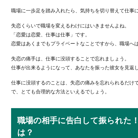
職場に一歩足を踏み入れたら、気持ちを切り替えて仕事
【ソフトテニス初心者
失恋くらいで職場を変えるわけにはいきませんよね。
No Image
ソフトテニス初心者にとって
「恋愛は恋愛、仕事は仕事」です。
も打点...
恋愛はあくまでもプライベートなことですから、職場へ
失恋の痛手は、仕事に没頭することで忘れましょう。
バレークイックのタイ
仕事が出来るようになって、あなたを振った彼女を見返
バレーのクイックは、トスと
仕事に没頭するのことは、失恋の痛みを忘れられるだけ
する時...
で、とても合理的な方法といえるでしょう。
野球の練習方法で守備
職場の相手に告白して振られた
野球の練習方法において、守
は？
定したゴロ...