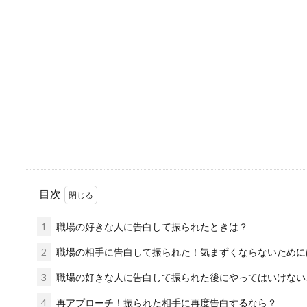
ビリヤードが上手な人ってフ
とかそ...
電話が苦手な若者が急
電話が苦手だという方は意外
とが出来ない若...
目次
部活の合宿費用は侮れ
1
職場の好きな人に告白して振られたときは？
子供が入った部活が合宿や遠
たお悩みありま...
2
職場の相手に告白して振られた！気まずくならないために
3
職場の好きな人に告白して振られた後にやってはいけない
4
再アプローチ！振られた相手に再度告白するなら？