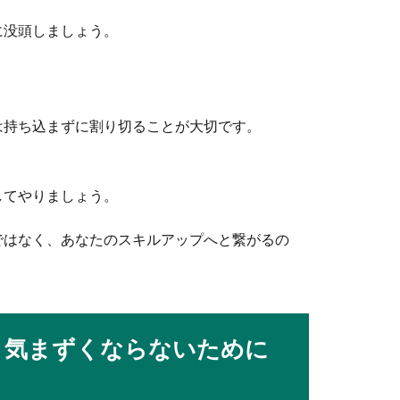
に没頭しましょう。
必見】フォアハンドの打点を見直そう
、まずマスターしたいのはフォアハンドではないでしょうか。中で
は持ち込まずに割り切ることが大切です。
ミングは？トスとアタックの合せ方
してやりましょう。
アタックの絶妙なタイミングが生まれる攻撃の一つです。クイック
ではなく、あなたのスキルアップへと繋がるの
が上達するための基本やポイントとは
！気まずくならないために
備の練習はとても重要です。特に、守備練習では様々なケースを想