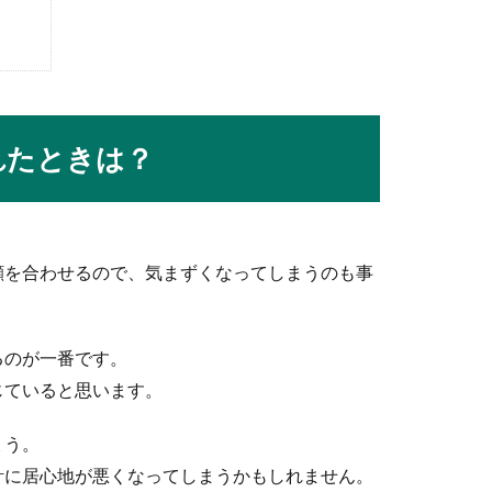
の面接の基本や気をつけたいこと
けるときには、どんなことに気をつけたらいいのでしょうか？面接
れたときは？
達するコツや正しい蹴りを身に着ける方法
。
りが上達すると、自分の負けない得意技として有利な試合運びがで
顔を合わせるので、気まずくなってしまうのも事
るのが一番です。
ローブには意味がある！その必要性を解説
じていると思います。
、バッターボックスに入る選手は必ずバッティンググローブをつけ
ょう。
計に居心地が悪くなってしまうかもしれません。