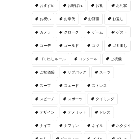
おすすめ
お呼ばれ
お礼
お礼状
お祝い
お車代
お辞儀
お返し
カメラ
クローク
ゲーム
ゲスト
コーデ
ゴールド
コツ
ゴミ出し
ゴミ出しルール
コンクール
ご祝儀
ご祝儀袋
サブバッグ
スーツ
スープ
スエード
ストレス
スピーチ
スポーツ
タイミング
デザイン
デメリット
ドレス
ナイフ
ナフキン
ネイル
ネクタイ
のり
パーティー
バブル
バレエ