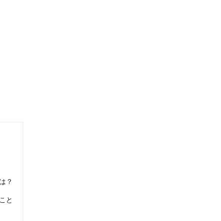
ォームも綺麗でかっこいいですよね。しかし初心者の場合は、なん
増中！その原因と対処方法について
と多いものですよね。しかし苦手を通り越して、いま電話に出るこ
ない、実施時期に合わせて計画的に貯めよう
征がとにかく多く、費用が掛かりすぎて家計を圧迫する、そういっ
は？
こと