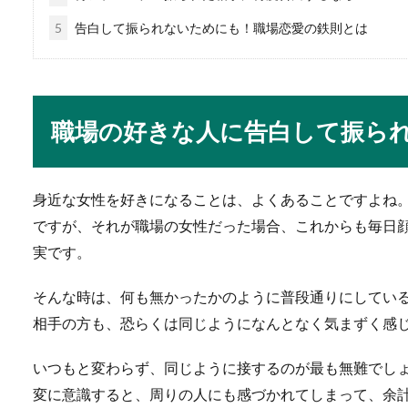
高校生向け！就職試験
5
告白して振られないためにも！職場恋愛の鉄則とは
高校生が就職試験の面接を受
の入室...
職場の好きな人に告白して振ら
空手の蹴りの基本が上
No Image
身近な女性を好きになることは、よくあることですよね
空手の蹴りの基本である前蹴
きるようになり...
ですが、それが職場の女性だった場合、これからも毎日
実です。
そんな時は、何も無かったかのように普段通りにしてい
野球のバッティンググ
相手の方も、恐らくは同じようになんとなく気まずく感
プロ野球の試合を見ていると
ていますよね。...
いつもと変わらず、同じように接するのが最も無難でし
変に意識すると、周りの人にも感づかれてしまって、余