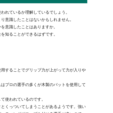
キャビンアテンダントですが、イメージ的には美人でなければなれ
使われているか理解しているでしょう。
まり意識したことはないかもしれません。
かを意識したことはありますか。
性を知ることができるはずです。
期限は？退職後に必要な手続きについて
必要があります。行わなければならない手続きの中には、期限が決
使用することでグリップ力が上がって力が入りや
違いとは？名前の由来から特徴まで解説
れはプロの選手の多くが木製のバットを使用して
チャーが投げた球種が表示されますが、その種類の中でよくわから
して使われているのです。
タとくっついてしまうことがあるようです。強い