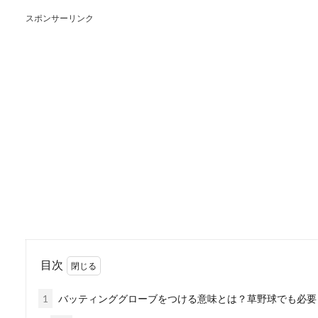
スポンサーリンク
バスケの練習方法を教
バスケがうまくなりたい！ド
まくなりましょ...
高跳びの背面跳びのコ
高跳びの背面跳びのコツを掴
背面跳...
目次
嫌いな人が職場にいる
1
バッティンググローブをつける意味とは？草野球でも必要
「最近職場にいる人の態度が