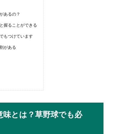
があるの？
と握ることができる
接が重要！過去問でしっかり対策をしよう！
でもつけています
験には必ず面接がありますが、事前にしっかりと準備をしておきた
割がある
とは？トスの基本や練習方法を紹介します
ようにするといいのでしょうか？トスが上手くいかない原因にはど
意味とは？草野球でも必
の採用条件…顔など見た目は重要なのか