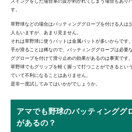
スイングをした場合掌の皮が剥がれてしまう場合もあり
年末年始休みなしの仕
す。
年末年始と言えば家族とゆっ
しの仕事の人も...
草野球などの場合はバッティンググローブを付ける人は
人もいますが、あまり見ません。
それは草野球に使うバットは金属バットが多いからです
手が滑ることは稀なので、バッティンググローブは必要
法学部が公務員を目指
ググローブを付けて滑り止めの効果があるのは事実です
法や法律について学ぶ「法学
草野球でもグリップを軽く握って打つことができるとい
ますが国家...
ていて不利になることはありません。
是非一度試してみてはいかがでしょうか。
公務員面接は笑顔だけ
アマでも野球のバッティンググ
公務員試験の面接では第一印
では合格は難し...
があるの？