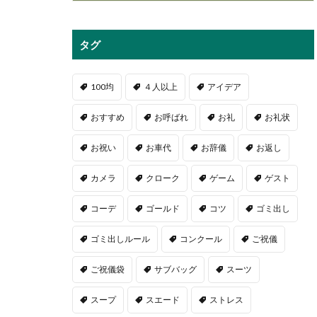
タグ
100均
４人以上
アイデア
おすすめ
お呼ばれ
お礼
お礼状
お祝い
お車代
お辞儀
お返し
カメラ
クローク
ゲーム
ゲスト
コーデ
ゴールド
コツ
ゴミ出し
ゴミ出しルール
コンクール
ご祝儀
ご祝儀袋
サブバッグ
スーツ
スープ
スエード
ストレス