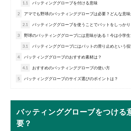
な人が...
1.1
バッティンググローブを付ける意味
2
アマでも野球のバッティンググローブは必要？どんな意味
2.1
バッティンググローブを使うことでバットをしっかり
養護教諭採用試験は面
3
野球のバッティンググローブには意味がある！今は小学生
養護教諭になるための採用試
3.1
バッティンググローブにはバットの滑り止めという役
いですよね。...
4
バッティンググローブのおすすめ素材は？
4.1
おすすめのバッティンググローブの使い方
バレーのトスの指の形
5
バッティンググローブのサイズ選びのポイントは？
バレーのトスの指の形はどの
のようなものが...
バッティンググローブをつける
要？
キャビンアテンダント