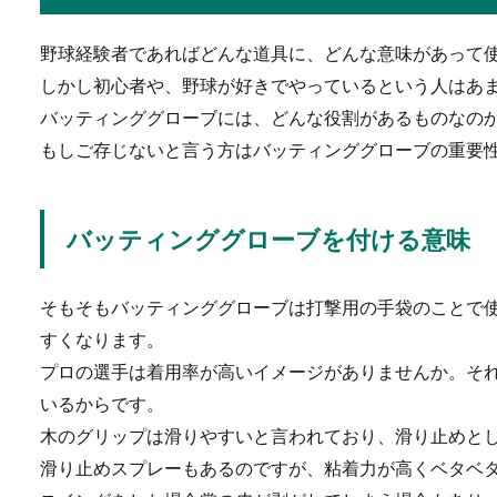
大学生の憧れの職業でもある
ない…そんな風...
野球経験者であればどんな道具に、どんな意味があって
しかし初心者や、野球が好きでやっているという人はあ
バッティンググローブには、どんな役割があるものなの
もしご存じないと言う方はバッティンググローブの重要
退職後に行う手続きの
退職後は色々な手続きをする
められているも...
バッティンググローブを付ける意味
そもそもバッティンググローブは打撃用の手袋のことで
ナックルとフォークの
すくなります。
プロの選手は着用率が高いイメージがありませんか。そ
プロ野球を観ていると、ピッ
いるからです。
ないのが「ナッ...
木のグリップは滑りやすいと言われており、滑り止めと
滑り止めスプレーもあるのですが、粘着力が高くベタベ