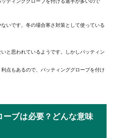
バッティンググローブを付ける選手が多いので
事でも休む方法と大切なアフターフォロー
くり過ごすという人が多いかもしれませんが、年末年始にも休みな
少ないです。冬の場合寒さ対策として使っている
。
ないと思われているようです。しかしバッティン
す場合の志望理由とその考え方
。
部」。法学の専門分野を学ぶわけですから、弁護士を目指す人もい
う利点もあるので、バッティンググローブを付け
でなく時には表情を引き締めて熱意を見せて
ローブは必要？どんな意味
象が大切ですが、良い印象を与えようと面接中終始笑顔でいるだけ