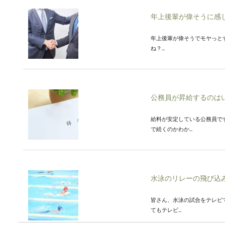
年上後輩が偉そうに感
年上後輩が偉そうでモヤっと
ね？...
公務員が昇給するのは
給料が安定している公務員で
で続くのかわか...
水泳のリレーの飛び込
皆さん、水泳の試合をテレビ
てもテレビ...