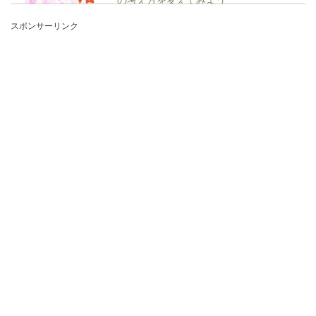
スポンサーリンク
人生における失敗は誰にでも一度はあることでし
ょう。しかし、大学受験で失敗してしまうと、そ
れが「人生の...
仕事が遅い新人にイライラ…教える側
の技量も問われます
仕事が遅い新人に対して、イライラしてしまうこ
とがありますよね・・・。つい怒ってしまいたく
なる...
fラン大学生の就職活動にどんな資格が
必要なのか徹底解説！
fラン大学生は就職活動をしても不利だから資格を
取得した方がいい、なんて話を聞きますよね。し