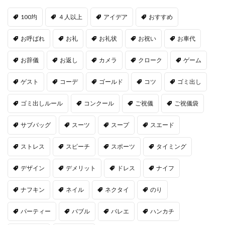
100均
４人以上
アイデア
おすすめ
お呼ばれ
お礼
お礼状
お祝い
お車代
お辞儀
お返し
カメラ
クローク
ゲーム
ゲスト
コーデ
ゴールド
コツ
ゴミ出し
ゴミ出しルール
コンクール
ご祝儀
ご祝儀袋
サブバッグ
スーツ
スープ
スエード
ストレス
スピーチ
スポーツ
タイミング
デザイン
デメリット
ドレス
ナイフ
ナフキン
ネイル
ネクタイ
のり
パーティー
バブル
バレエ
ハンカチ