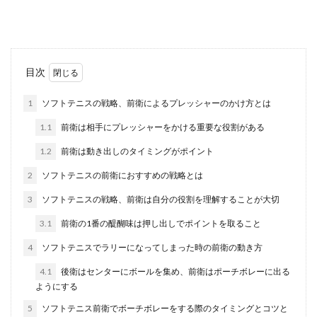
か...
履歴書に書く資格は何級から？一般的
目次
なルールを知っておこう
1
ソフトテニスの戦略、前衛によるプレッシャーのかけ方とは
自分をアピールするための履歴書には、持ってい
1.1
前衛は相手にプレッシャーをかける重要な役割がある
る資格をすべて書きたいものですよね。でも、何
級か...
1.2
前衛は動き出しのタイミングがポイント
2
ソフトテニスの前衛におすすめの戦略とは
3
ソフトテニスの戦略、前衛は自分の役割を理解することが大切
サッカーのスパイクの手入れ頻度や正
しい方法で大切に使おう
3.1
前衛の1番の醍醐味は押し出しでポイントを取ること
No Image
4
ソフトテニスでラリーになってしまった時の前衛の動き方
サッカーのスパイクのお手入れは、皆さんどのく
らいの頻度で行っているでしょうか。長く使うた
4.1
後衛はセンターにボールを集め、前衛はポーチボレーに出る
めに...
ようにする
5
ソフトテニス前衛でボーチボレーをする際のタイミングとコツと