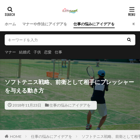
ホーム
マナーや作法にアイデアを
仕事の悩みにアイデアを
マナー
結婚式
子供
恋愛
仕事
ソフトテニス戦略、前衛として相手にプレッシャー
を与える動き方
2018年11月23日
仕事の悩みにアイデアを
HOME
仕事の悩みにアイデアを
ソフトテニス戦略、前衛として相