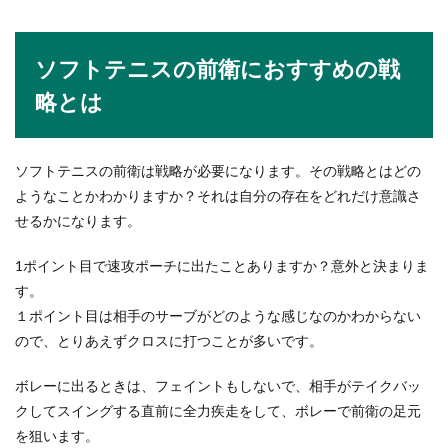
慢？た...
ソフトテニスの前衛におすすめの戦
ソフトボールの投げ方でピッチャーの
略とは
基本や上達のコツと練習方法
ソフトボールの投げ方について、ピッチャーにお
ソフトテニスの前衛は戦略が必要になります。その戦略とはどの
ける投げ方の基本はわかりますか？それをさらに
ようなことかわかりますか？それは自分の存在をどれだけ意識さ
ワン...
せるかになります。
1ポイント目で速攻ポーチに出たことありますか？意外と決まりま
ソフトテニスのサーブのトスの上げ方
す。
の基本からコツまで解説
１ポイント目は相手のサーブがどのような感じなのかわからない
ので、とりあえずクロスに打つことが多いです。
ソフトテニスでサーブを確実に入れるためにはト
スの上げ方が大切だと言われていますが、始めた
ボレーに出るときは、フェイントもしないで、相手がテイクバッ
ばかりの初心...
クしてスイングする直前に全力疾走をして、ボレーで前衛の足元
を狙います。