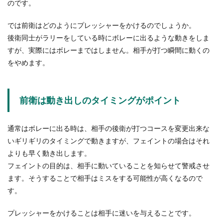
のです。
高校からバスケ部に入ったという方も多いですよ
では前衛はどのようにプレッシャーをかけるのでしょうか。
ね。バスケを始めたばかりだと、やはりたくさん
後衛同士がラリーをしている時にボレーに出るような動きをしま
の練...
すが、実際にはボレーまではしません。相手が打つ瞬間に動くの
をやめます。
面接で筆記用具の他に印鑑が必要な理
由と内定との関係
前衛は動き出しのタイミングがポイント
面接時に筆記用具と印鑑を持参するように指示さ
れることがあります。面接なのに印鑑持参と言わ
通常はボレーに出る時は、相手の後衛が打つコースを変更出来な
れる...
いギリギリのタイミングで動きますが、フェイントの場合はそれ
よりも早く動き出します。
フェイントの目的は、相手に動いていることを知らせて警戒させ
職場にいるうるさい人への対処法。相
ます。そうすることで相手はミスをする可能性が高くなるので
手を変えることはできないけど
す。
職場にいるうるさい人は、どんなことがうるさい
プレッシャーをかけることは相手に迷いを与えることです。
と感じますか？仕事のやり方？プライベート自