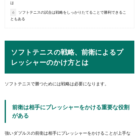
は
就活でバイト経験について嘘を付いて
6
ソフトテニスの試合は戦略をしっかりたてることで勝利できるこ
もバレないのか
ともある
就活の面接で話を膨らませやすく、自己アピール
しやすい話題といえば「バイト経験」です。面接
で嘘...
ソフトテニスの戦略、前衛によるプ
レッシャーのかけ方とは
専業主婦が仕事復帰！家庭と仕事の両
立に自信がない時の対処法
ソフトテニスで勝つためには戦略は必要になります。
専業主婦として、子供を育てることができたの
は、幸せなことだと思います。夫に感謝し、子ど
もと十分過...
前衛は相手にプレッシャーをかける重要な役割
がある
バスケのシュート練習を自宅でする方
強いダブルスの前衛は相手にプレッシャーをかけることが上手な
法！高校生からの上達法