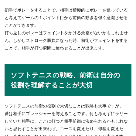
電話が苦手な若者が急増中！その原因
初手でボレーをすることで、相手は積極的にボレーを狙っている
と対処方法について
と考えてゲームの１ポイント目から前衛の動きを強く意識させる
ことができます。
電話が苦手だという方は意外と多いものですよ
打ち返しのボレーはフェイントをかける余裕がないかもしれませ
ね。しかし苦手を通り越して、いま電話に出るこ
ん。しかしストローク勝負になった時、前衛がフェイントをする
とが出来ない若...
ことで、相手が打つ瞬間に迷わせることが出来ます。
ソフトテニスの戦略、前衛は自分の
役割を理解することが大切
ソフトテニスの前衛の役割で大切なことは戦略も大事ですが、一
番は相手にプレッシャーを与えることです。何も考えずにラリー
していた相手に、ここに打つと相手前衛に決められるかもしれな
いと思わすことが出来れば、コースを変えたり、球種を変えた