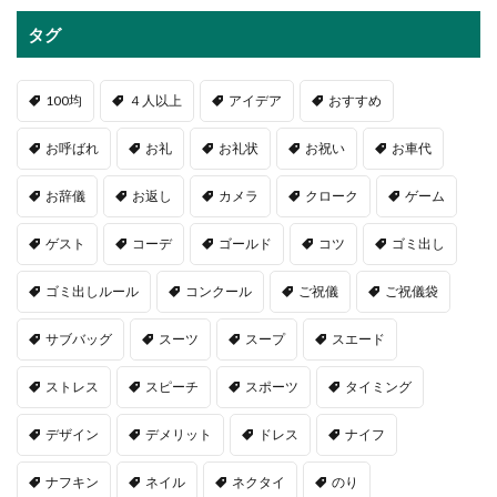
タグ
100均
４人以上
アイデア
おすすめ
お呼ばれ
お礼
お礼状
お祝い
お車代
お辞儀
お返し
カメラ
クローク
ゲーム
ゲスト
コーデ
ゴールド
コツ
ゴミ出し
ゴミ出しルール
コンクール
ご祝儀
ご祝儀袋
サブバッグ
スーツ
スープ
スエード
ストレス
スピーチ
スポーツ
タイミング
デザイン
デメリット
ドレス
ナイフ
ナフキン
ネイル
ネクタイ
のり