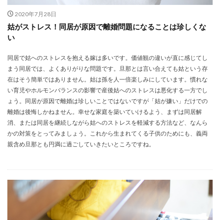
2020年7月28日
姑がストレス！同居が原因で離婚問題になることは珍しくな
い
同居で姑へのストレスを抱える嫁は多いです。価値観の違いが直に感じてし
まう同居では、よくありがりな問題です。旦那とは言い合えても姑という存
在はそう簡単ではありません。姑は孫を人一倍楽しみにしています。慣れな
い育児やホルモンバランスの影響で産後姑へのストレスは悪化する一方でし
ょう。同居が原因で離婚は珍しいことではないですが「姑が嫌い」だけでの
離婚は後悔しかねません。幸せな家庭を築いていけるよう、まずは同居解
消、または同居を継続しながら姑へのストレスを軽減する方法など、なんら
かの対策をとってみましょう。これから生まれてくる子供のためにも、義両
親含め旦那とも円満に過ごしていきたいところですね。