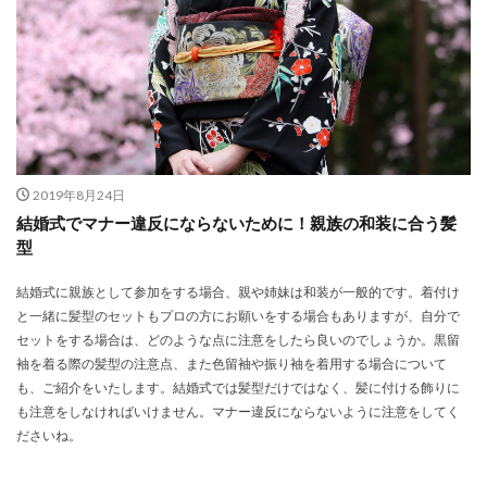
2019年8月24日
結婚式でマナー違反にならないために！親族の和装に合う髪
型
結婚式に親族として参加をする場合、親や姉妹は和装が一般的です。着付け
と一緒に髪型のセットもプロの方にお願いをする場合もありますが、自分で
セットをする場合は、どのような点に注意をしたら良いのでしょうか。黒留
袖を着る際の髪型の注意点、また色留袖や振り袖を着用する場合について
も、ご紹介をいたします。結婚式では髪型だけではなく、髪に付ける飾りに
も注意をしなければいけません。マナー違反にならないように注意をしてく
ださいね。