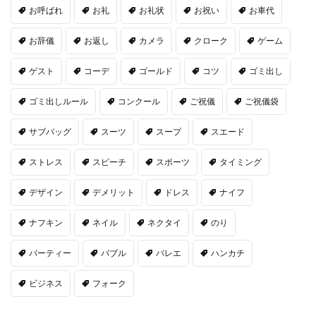
お呼ばれ
お礼
お礼状
お祝い
お車代
お辞儀
お返し
カメラ
クローク
ゲーム
ゲスト
コーデ
ゴールド
コツ
ゴミ出し
ゴミ出しルール
コンクール
ご祝儀
ご祝儀袋
サブバッグ
スーツ
スープ
スエード
ストレス
スピーチ
スポーツ
タイミング
デザイン
デメリット
ドレス
ナイフ
ナフキン
ネイル
ネクタイ
のり
パーティー
バブル
バレエ
ハンカチ
ビジネス
フォーク