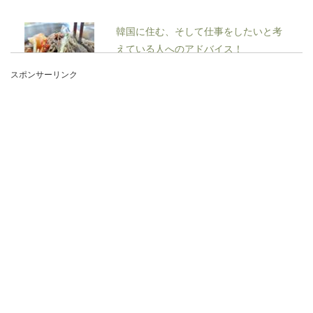
韓国に住む、そして仕事をしたいと考
えている人へのアドバイス！
スポンサーリンク
日本から飛行機で3時間弱で行くことができる
「韓国」。観光名所に行くと日本人でいっぱいで
すよね。...
アルバイトの休憩時間は時給発生する
の？呼び出されたときは
アルバイトに限らず、労働者の休憩時間というの
は法律で決められているそうです。では、アルバ
イト...
職場の服装が厳しいのは何故？オシャ