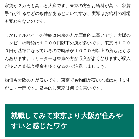
家賃が２万円も高いと大変です。東京の方がお給料が高い、家賃
大学編入で理系から文系に変えるなら
手当が出るなどの条件があるといいですが、実際はお給料の相場
スムーズ？大学編入の注意点
も変わらないのです。
理系の大学に入学した後、やっぱり自分は文系が
しかしアルバイトの時給は東京の方が圧倒的に高いです。大阪の
合っていたのかもと理系から文系へ大学を編入し
コンビニの時給は１０００円以下の所が多いです。東京は１００
ようと考える...
０円が基準になっているので時給が１０００円以上の所もたくさ
んあります。フリーターは東京の方が収入がよくなりますが収入
が多いと支払う税金も多くなるので注意しましょう。
嫌いな人が職場にいる時に示す態度と
は？接し方に注意！
物価も大阪の方が安いです。東京でも物価が安い地域はあります
がごく一部です。基本的に東京は何でも高いです。
「最近職場にいる人の態度がおかしい、もしかし
て嫌われている？」と悩んでいませんか？嫌いな
人が...
就職してみて東京より大阪が住みや
すいと感じたワケ
公務員の志望動機の書き方のコツやポ
イント地元以外を受ける場合