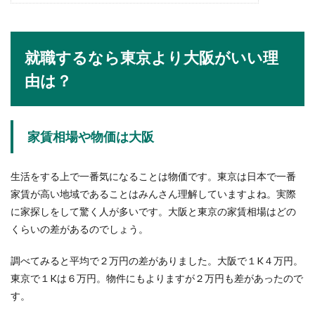
であ...
就職するなら東京より大阪がいい理
店長を辞めたい…正社員でも辞めたい
由は？
と思う時
正社員で働いていて店長を任されている立場なの
家賃相場や物価は大阪
に、仕事を辞めたい！と悩んでいる人もいること
でしょう。...
生活をする上で一番気になることは物価です。東京は日本で一番
家賃が高い地域であることはみんさん理解していますよね。実際
育成ドラフトとは？育成選手が受ける
に家探しをして驚く人が多いです。大阪と東京の家賃相場はどの
制約や問題点、選手の本音
くらいの差があるのでしょう。
育成ドラフトとはどんな制度なのか、あなたは知
調べてみると平均で２万円の差がありました。大阪で１K４万円。
っていますか？通常のドラフトで指名されるのと
東京で１Kは６万円。物件にもよりますが２万円も差があったので
は違...
す。