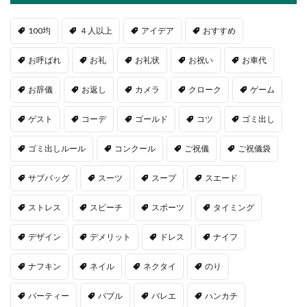
100均
４人以上
アイデア
おすすめ
お呼ばれ
お礼
お礼状
お祝い
お車代
お辞儀
お返し
カメラ
クローク
ゲーム
ゲスト
コーデ
ゴールド
コツ
ゴミ出し
ゴミ出しルール
コンクール
ご祝儀
ご祝儀袋
サブバッグ
スーツ
スープ
スエード
ストレス
スピーチ
スポーツ
タイミング
デザイン
デメリット
ドレス
ナイフ
ナフキン
ネイル
ネクタイ
のり
パーティー
バブル
バレエ
ハンカチ