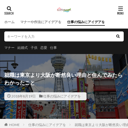
ホーム
マナーや作法にアイデアを
仕事の悩みにアイデアを
マナー
結婚式
子供
恋愛
仕事
就職は東京より大阪が断然良い理由と住んでみたら
わかったこと
2018年8月19日
仕事の悩みにアイデアを
HOME
仕事の悩みにアイデアを
就職は東京より大阪が断然良い理