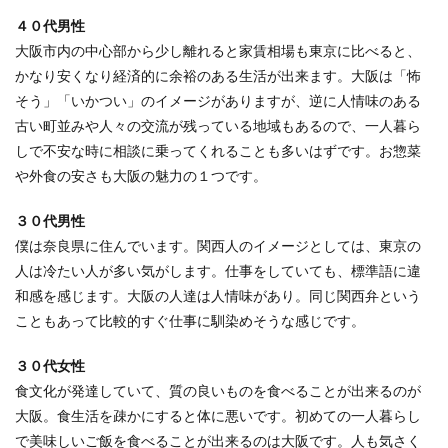
４０代男性
地元以外の公務員試験を受けるときにはどのよう
大阪市内の中心部から少し離れると家賃相場も東京に比べると、
な志望動機を用意したらいいのでしょうか？地元
かなり安くなり経済的に余裕のある生活が出来ます。大阪は「怖
以外...
そう」「いかつい」のイメージがありますが、逆に人情味のある
古い町並みや人々の交流が残っている地域もあるので、一人暮ら
しで不安な時に相談に乗ってくれることも多いはずです。お惣菜
人生における仕事の位置づけに対する
や外食の安さも大阪の魅力の１つです。
考え方のヒント
３０代男性
長い人生の中でも多くの比率を占めるのが仕事で
僕は奈良県に住んでいます。関西人のイメージとしては、東京の
す。仕事に費やす時間が長いため、人生のほとん
人は冷たい人が多い気がします。仕事をしていても、標準語に違
どが仕事...
和感を感じます。大阪の人達は人情味があり。同じ関西弁という
こともあって比較的すぐ仕事に馴染めそうな感じです。
介護施設で働く看護師の仕事内容と役
３０代女性
割、メリットについて
食文化が発達していて、質の良いものを食べることが出来るのが
大阪。食生活を疎かにすると体に悪いです。初めての一人暮らし
介護施設で働く看護師は、病院で働く看護師とど
で美味しいご飯を食べることが出来るのは大阪です。人も気さく
う違うのでしょうか？では、介護施設で働く看護