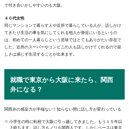
師の...
で付き合いがしやすいのも大阪。
４０代女性
同じマンションで暮らす人や近所で暮らしている人が、話しかけ
高校の非常勤講師の年収やボーナスは
てきたり生活の事を気にしてくれる他人が身近にいるというの
いくら？その実態に迫ります
は、初めての一人暮らしという意味ではとてもありがたい存在で
した。近所のスーパーやコンビニの人も話しかけてくれるので寂
教員資格は持っているものの採用試験に受からず
高校の非常勤講師をするとなると、どのくらいの
しさは感じず生活することが出来ます。
年収になるの...
就職で東京から大阪に来たら、関西
弁になる？
関西弁の感染力が半端ない！知らない間に話し方が変わっている
小学生の時に転校で大阪に引っ越してきました。もう１５年以
上経ちます。話し方もノリも関西人です。しかしベースは東京