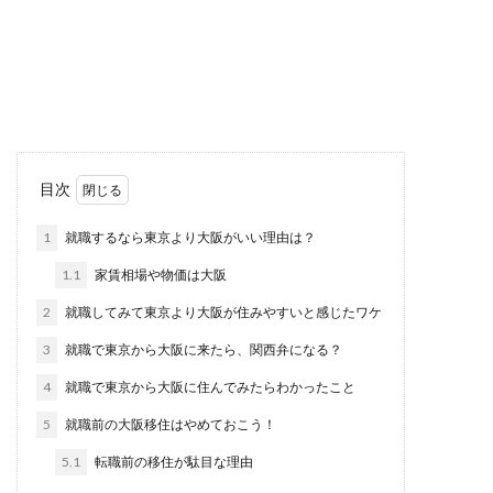
レをしたいと考えるあなたへ
職場の服装の規定が厳しいと、なかなかオシャレ
も出来ずに自分が好きなファッションもすること
が出来ません...
スキー上級者の滑り方、上級者はどん
目次
な滑り方をしているのか
1
就職するなら東京より大阪がいい理由は？
ゲレンデに行くと山の頂上から颯爽と滑っていく
1.1
家賃相場や物価は大阪
人に目がいきませんか。結構多くの人は注目して
いるはず...
2
就職してみて東京より大阪が住みやすいと感じたワケ
3
就職で東京から大阪に来たら、関西弁になる？
4
就職で東京から大阪に住んでみたらわかったこと
公務員が年休を取得する場合、理由は
必要ないけど伝え方に注意
5
就職前の大阪移住はやめておこう！
5.1
転職前の移住が駄目な理由
公務員は労働基準法の適用外となっていますが、
年休を取得する権利はあります。一般的な会社員