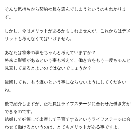
そんな気持ちから契約社員を選んでしまうというのもわかりま
す。
大学がつらい女子がぼっち改善する方
しかし、今はメリットがあるかもしれませんが、これからはデメ
法とひとりを楽しむコツ
リットも考えなくてはいけません。
大学に行くのがつらいというぼっち女子はいませ
んか？では、そんなぼっち女子は大学に居ると
あなたは将来の事をちゃんと考えていますか？
き、ど...
将来に影響があるという事も考えて、働き方をもう一度ちゃんと
見直して見るとよいのではないでしょうか？
後悔しても、もう遅いという事にならないようにしてください
バタフライを速く泳ぐための筋トレ方
ね。
法と水泳のコツを教えます
後で紹介しますが、正社員はライフステージに合わせた働き方が
水泳の四泳法の中でも、バタフライは背中の筋肉
を一番使っていると思いますよね。では、その背
できるのです。
筋を...
結婚して妊娠して出産して子育てするというライフステージに合
わせて働けるというのは、とてもメリットがある事ですよ。