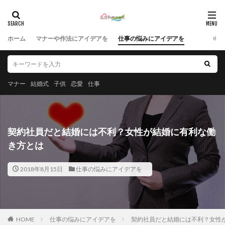
ホーム
マナーや作法にアイデアを
仕事の悩みにアイデアを
マナー
結婚式
子供
恋愛
仕事
契約社員だと結婚には不利？女性が結婚に有利な働
き方とは
2018年8月15日
仕事の悩みにアイデアを
HOME
仕事の悩みにアイデアを
契約社員だと結婚には不利？女性