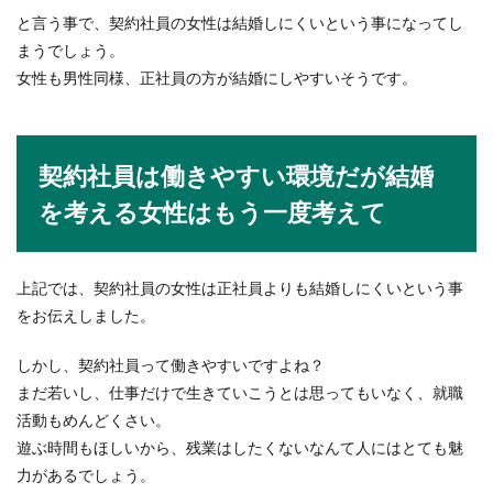
と言う事で、契約社員の女性は結婚しにくいという事になってし
コンビニにはフランチャイズ店(オーナー店)と直
営店があります。同じコンビニですが、フランチ
まうでしょう。
ャイズと直...
女性も男性同様、正社員の方が結婚にしやすいそうです。
教職を大学で取得するメリットと就活
契約社員は働きやすい環境だが結婚
でアピールするコツとは
を考える女性はもう一度考えて
教職課程を大学で履修することはとても大変なこ
とですが、それには大きなメリットがあります。
では...
上記では、契約社員の女性は正社員よりも結婚しにくいという事
をお伝えしました。
しかし、契約社員って働きやすいですよね？
バドミントンのドライブを速く打つた
まだ若いし、仕事だけで生きていこうとは思ってもいなく、就職
めのコツと練習方法とは
活動もめんどくさい。
バドミントンのダブルスの試合ではドライブがよ
遊ぶ時間もほしいから、残業はしたくないなんて人にはとても魅
く使われていますよね。そのため、少しでもドラ
力があるでしょう。
イブを速く打...