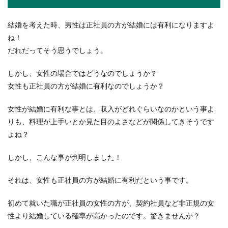
パートを辞める際は、もっともらしい
理由で円満退職！
結婚を考えた時、男性は正社員の方が結婚には有利になりますよ
ね！
様々な理由でパートを辞めたい・・・と思ってい
だれだってそう思うでしょう。
る方がいるかと思いますが、パートを辞める際の
もっともらし...
しかし、女性の場合ではどうなのでしょうか？
女性も正社員の方が結婚に有利なのでしょうか？
職場で告白して振られたときの対処法
女性が結婚に有利な事とは、収入がどれぐらいなのかという事よ
や成功するためのコツ
りも、料理が上手いとか見た目のよさなどが関係してきそうです
よね？
職場の好きな彼女に告白して振られたときは、や
はりその後職場顔を合わせるのが気まずくなりま
しかし、こんな事が判明しました！
すよね。...
それは、女性も正社員の方が結婚に有利だという事です。
初めて就いた職が正社員の女性の方が、契約社員など非正規の女
コンビニのフランチャイズと直営店の
性より結婚している確率が高かったのです。驚きませんか？
違いとメリット・デメリット