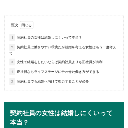
が出来ません...
会社を休めない！体調不良で休めない
目次
ワケとブラック企業について
1
契約社員の女性は結婚しにくいって本当？
体調不良で具合が悪いのに会社を休めない。高熱
2
契約社員は働きやすい環境だが結婚を考える女性はもう一度考え
でフラフラなのにどうしても出社しなくてはなら
て
ない。こんな...
3
女性で結婚をしたいならば契約社員よりも正社員が有利
4
正社員ならライフステージに合わせた働き方ができる
特技を面接で聞かれる大学生、そのワ
5
契約社員でも結婚へ向けて努力することが必要
ケを紹介します
就活が忙しい大学生は、面接の時に特技をきかれ
て困った経験はありませんか？趣味はあっても、
特技...
契約社員の女性は結婚しにくいって
本当？