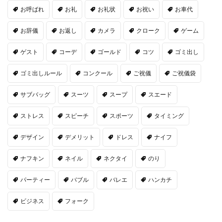
お呼ばれ
お礼
お礼状
お祝い
お車代
お辞儀
お返し
カメラ
クローク
ゲーム
ゲスト
コーデ
ゴールド
コツ
ゴミ出し
ゴミ出しルール
コンクール
ご祝儀
ご祝儀袋
サブバッグ
スーツ
スープ
スエード
ストレス
スピーチ
スポーツ
タイミング
デザイン
デメリット
ドレス
ナイフ
ナフキン
ネイル
ネクタイ
のり
パーティー
バブル
バレエ
ハンカチ
ビジネス
フォーク