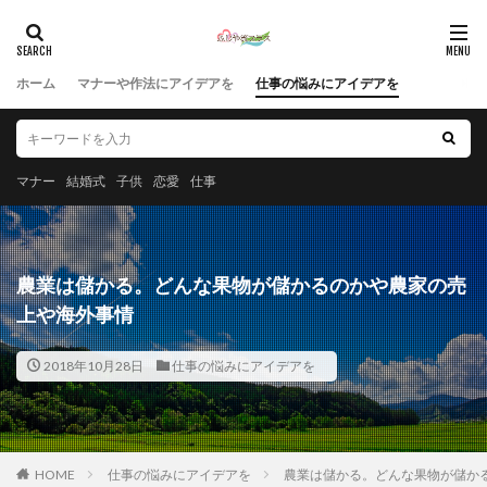
ホーム
マナーや作法にアイデアを
仕事の悩みにアイデアを
マナー
結婚式
子供
恋愛
仕事
農業は儲かる。どんな果物が儲かるのかや農家の売
上や海外事情
2018年10月28日
仕事の悩みにアイデアを
HOME
仕事の悩みにアイデアを
農業は儲かる。どんな果物が儲か