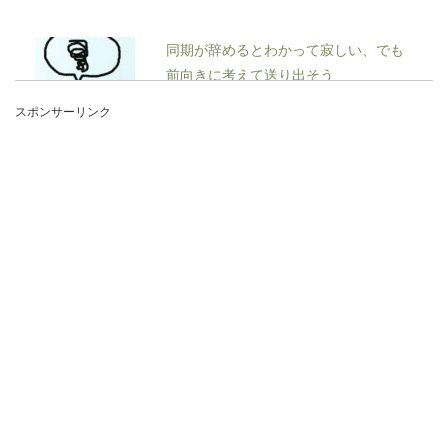
同期が辞めるとわかって寂しい、でも
前向きに考えて送り出そう
スポンサーリンク
今までずっと仲良くしてきた同期が辞めることに
なると、不安や寂しい気持ちになりますよね。な
んと...
研修期間中でも辞めることは可能？バ
イトの辞め方について
頑張ろうと思ってバイトを始めたものの、自分の
思っていた仕事とは違いすぎて辞めたいと思うこ
ともあるでし...
アメリカの医師免許は難易度が高い？