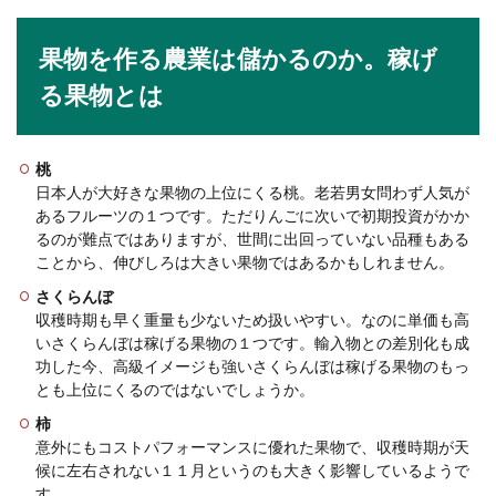
試験なので募集要領には「服装自由」と書かれて
いること...
果物を作る農業は儲かるのか。稼げ
る果物とは
陸上の走り幅跳び練習方法！走り幅跳
びの記録を伸ばす練習方法
桃
日本人が大好きな果物の上位にくる桃。老若男女問わず人気が
陸上で走り幅跳びの競技をしている人は、自分の
あるフルーツの１つです。ただりんごに次いで初期投資がかか
記録を伸ばすことができる練習方法を知りたいと
るのが難点ではありますが、世間に出回っていない品種もある
思いますよね...
ことから、伸びしろは大きい果物ではあるかもしれません。
さくらんぼ
収穫時期も早く重量も少ないため扱いやすい。なのに単価も高
休みの日に鳴る電話！仕事関係ならど
いさくらんぼは稼げる果物の１つです。輸入物との差別化も成
うするのか聞いてみた
功した今、高級イメージも強いさくらんぼは稼げる果物のもっ
とも上位にくるのではないでしょうか。
せっかくの休みの日に仕事の電話がくることにど
柿
う思いますか？休みの日くらいゆっくりさせて欲
意外にもコストパフォーマンスに優れた果物で、収穫時期が天
しい...
候に左右されない１１月というのも大きく影響しているようで
す。