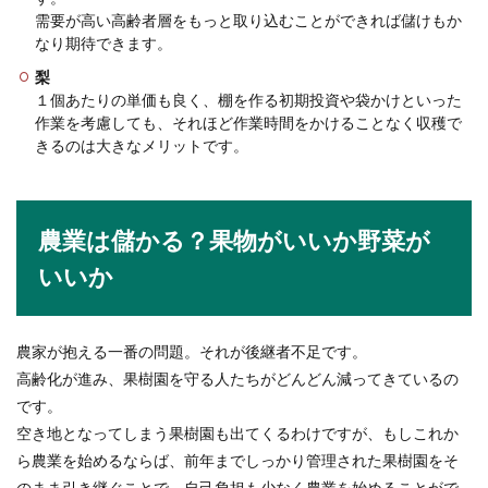
需要が高い高齢者層をもっと取り込むことができれば儲けもか
なり期待できます。
経済学部は数学が苦手な人でも大丈
夫！授業の取り方を工夫しよう
梨
１個あたりの単価も良く、棚を作る初期投資や袋かけといった
数学が苦手で文系の学部に進む人は多いでしょ
作業を考慮しても、それほど作業時間をかけることなく収穫で
う。しかし、文系の中でも経済学部となると数学
きるのは大きなメリットです。
に関係する授業...
農業は儲かる？果物がいいか野菜が
携帯ショップ店員の大変な面と魅力的
いいか
な部分について
携帯ショップに行ったことがある人は多いと思い
農家が抱える一番の問題。それが後継者不足です。
ますが、知識も豊富で関心してしまいます。新機
種が...
高齢化が進み、果樹園を守る人たちがどんどん減ってきているの
です。
空き地となってしまう果樹園も出てくるわけですが、もしこれか
ら農業を始めるならば、前年までしっかり管理された果樹園をそ
業務委託の副業がばれる可能性は？副
のまま引き継ぐことで、自己負担も少なく農業を始めることがで