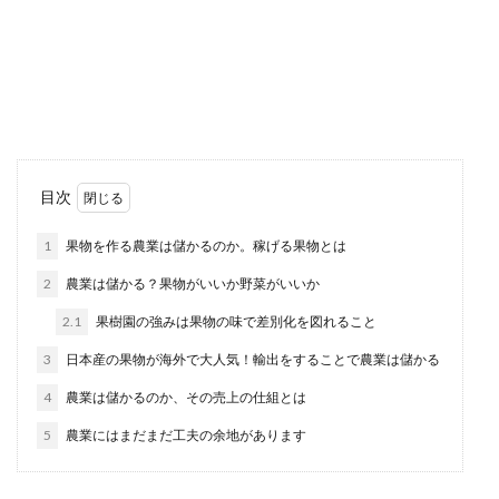
高得点を狙って勉強しよう
アメリカの医師免許を取得したいと考えた場合、
日本の医師国家試験よりも難易度が高いのかどう
なのか気にな...
女の職場で飛び交う陰口について。言
目次
われても気にならない方法は
1
果物を作る農業は儲かるのか。稼げる果物とは
女の職場あるある。たくさんありますが、一番多
2
農業は儲かる？果物がいいか野菜がいいか
いのは『陰口』で盛り上がるというのではありま
せんか？...
2.1
果樹園の強みは果物の味で差別化を図れること
3
日本産の果物が海外で大人気！輸出をすることで農業は儲かる
4
農業は儲かるのか、その売上の仕組とは
教員採用試験の服装の一次試験で迷う
なら、スーツがおすすめ
5
農業にはまだまだ工夫の余地があります
教員採用試験の一次の多くは筆記試験です。筆記