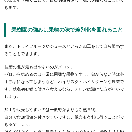
業を行うコツと注意点
きます。
スキマ時間にちょっとでも稼げたらと副業を検討
している方も多いでしょう。ただ気になるのが、
副業をす...
果樹園の強みは果物の味で差別化を図れること
また、ドライフルーツやジュースといった加工をして自ら販売す
バドミントンのドライブを速く打つた
ることもできます。
めのコツと練習方法とは
技術の差が最も出やすいのがメロン。
バドミントンのダブルスの試合ではドライブがよ
ゼロから始めるのは非常に困難な果物ですし、儲からない時は必
く使われていますよね。そのため、少しでもドラ
ず赤字になってしまうなど、ハイリスク・ハイリターンな農業で
イブを速く打...
す。就農初心者で儲けを考えるなら、メロンは避けた方がいいで
しょう。
【ソフトテニス初心者必見】フォアハ
加工や販売しやすいのは一般野菜よりも断然果物。
ンドの打点を見直そう
自分で付加価値を付けやすいですし、販売も有利に行うことがで
No Image
きるでしょう。
ソフトテニス初心者にとって、まずマスターした
そうではなく、地道に農業をやりたいのであれば、果物よりも野
いのはフォアハンドではないでしょうか。中でも