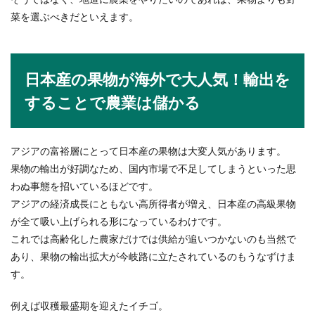
打点...
菜を選ぶべきだといえます。
店長を辞めたい…正社員でも辞めたい
日本産の果物が海外で大人気！輸出を
と思う時
することで農業は儲かる
正社員で働いていて店長を任されている立場なの
に、仕事を辞めたい！と悩んでいる人もいること
でしょう。...
アジアの富裕層にとって日本産の果物は大変人気があります。
果物の輸出が好調なため、国内市場で不足してしまうといった思
わぬ事態を招いているほどです。
アジアの経済成長にともない高所得者が増え、日本産の高級果物
が全て吸い上げられる形になっているわけです。
これでは高齢化した農家だけでは供給が追いつかないのも当然で
あり、果物の輸出拡大が今岐路に立たされているのもうなずけま
す。
例えば収穫最盛期を迎えたイチゴ。