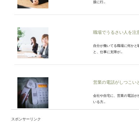
接に行...
職場でうるさい人を注
自分が働いてる職場に何かと
と、仕事に支障が...
営業の電話がしつこい
会社や自宅に、営業の電話が
いる方...
スポンサーリンク
履歴書の職歴詐称はバ