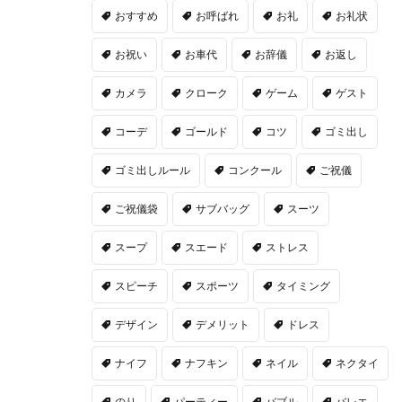
おすすめ
お呼ばれ
お礼
お礼状
お祝い
お車代
お辞儀
お返し
カメラ
クローク
ゲーム
ゲスト
コーデ
ゴールド
コツ
ゴミ出し
ゴミ出しルール
コンクール
ご祝儀
ご祝儀袋
サブバッグ
スーツ
スープ
スエード
ストレス
スピーチ
スポーツ
タイミング
デザイン
デメリット
ドレス
ナイフ
ナフキン
ネイル
ネクタイ
のり
パーティー
バブル
バレエ