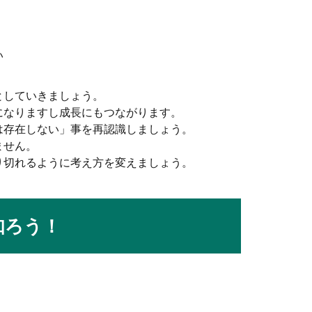
！怖い理由を探って対処法を見つける方法
い
悩みを抱えながら日々のアルバイトに精を出している人もいますよ
としていきましょう。
になりますし成長にもつながります。
は存在しない」事を再認識しましょう。
ません。
とは？試合前にしておきたいアップ方法
り切れるように考え方を変えましょう。
なアップをしておくといいのでしょうか？いつもと同じようにアッ
知ろう！
書き方のコツや高評価を得るポイントとは
をレポートで提出しなければならないときがあります。では、大学