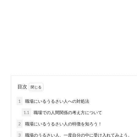
履歴書を書く際、つい自分を
を減らしたり、...
裁判所事務官の面接試
裁判所事務官の2次試験であ
なっているよう...
目次
学校の講師を辞めたい
1
職場にいるうるさい人への対処法
学校の講師を辞めたいと持っ
護者だ...
1.1
職場での人間関係の考え方について
2
職場にいるうるさい人の特徴を知ろう！
3
職場のうるさい人、一度自分の中に受け入れてみよう。