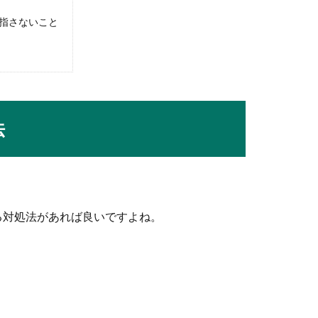
ではない？自分の考え方を変えてみよう
指さないこと
一度はあることでしょう。しかし、大学受験で失敗してしまうと、
法
のパート）の面接とは？アピールすること
のパートの仕事に応募したいという人も多いのではないでしょう
る対処法があれば良いですよね。
を自宅でする方法！高校生からの上達法
。
いう方も多いですよね。バスケを始めたばかりだと、やはりたくさ