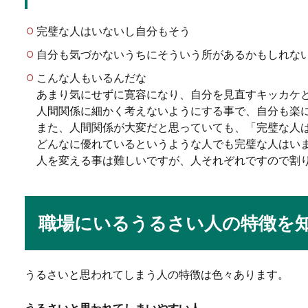
完璧な人はいないし自分もそう
バイト先の店長が怖い
自分も気づかないうちにそういう所があるかもしれな
バイト先の店長が怖いという
こんな人もいるんだな
ね。バイト先の...
あまり気にせずに寛容になり、自分を見直すキッカケ
人間関係に細かく考えないようにする事で、自分も楽
また、人間関係が大変だと思っていても、「完璧な人
どんなに優れているというような人でも完璧な人はい
バスケのアップの方法
人を変える事は難しいですが、人それぞれですので割
バスケの試合前にはどのよう
プをしておけば...
職場にいるうるさい人の特徴を
大学生の読書感想文の
うるさいと思われてしまう人の特徴は色々あります。
大学生になっても読書感想文
生の読...
うるさいと思われてしまいやすい人