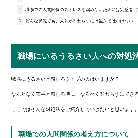
人生の失敗は大学受験
4
職場での人間関係のストレスを溜めないためには完璧を目
人生における失敗は誰にでも
5
どんな状況でも、人とかかわらずには生きてはいけない
それが「人生の...
職場にいるうるさい人への対処
公務員（臨時職員など
市役所の臨時職員など公務員
か？では...
職場にうるさいと感じるタイプの人はいますか？
なんとなく苦手と感じる時に、なるべく関わらずにでき
バスケのシュート練習
ここではそんな対処法をご紹介していきたいと思います
高校からバスケ部に入ったと
んの練...
職場での人間関係の考え方について