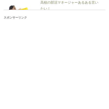
高校の部活マネージャーあるある言い
たい！
スポンサーリンク
高校の部活動ではマネージャーの働きなくして
は、充分な活動が出来ませんよね。いつもニコニ
コしている...
結婚式と二次会の断り方！断る理由と
失礼にならないマナーを解説
結婚式の案内が来た時、結婚式に出席したくない
ときもありますよね。あまり仲の良い相手ではな
いときは特に...
テニス初心者におすすめの練習メニュ
ーと上達のコツを解説