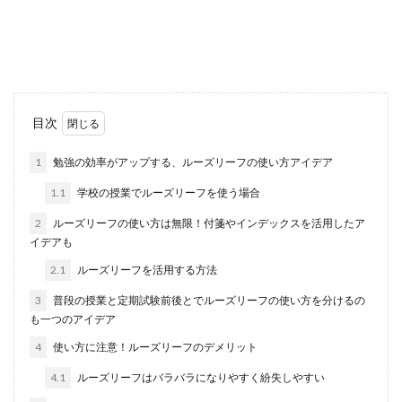
テニスを始めたばかりの初心者の人の中には、ど
んな練習メニューをこなせばテニスが上達するの
か知りたい人...
サッカーのパスの受け方・パスとトラ
目次
ップの正確な技術を習得
1
勉強の効率がアップする、ルーズリーフの使い方アイデア
サッカーをしている人の中には、パスの受け方が
1.1
学校の授業でルーズリーフを使う場合
わからずに上手にパスをもらうことができない人
もいるのでは...
2
ルーズリーフの使い方は無限！付箋やインデックスを活用したア
イデアも
2.1
ルーズリーフを活用する方法
欠席理由の伝え方！法事を欠席すると
3
普段の授業と定期試験前後とでルーズリーフの使い方を分けるの
きは早めの連絡がマナー
も一つのアイデア
4
使い方に注意！ルーズリーフのデメリット
法事の案内が届いたとき、その日にどうしても法
事に参列できない場合は、法事を欠席することに
4.1
ルーズリーフはバラバラになりやすく紛失しやすい
なります。...