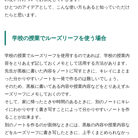
スノーボードの初心者はスタンスをど
ひとつのアイデアとして、こんな使い方もあると知っていただけ
う決める？コツやポイント
たらと思います。
スノーボードの初心者はスタンスをどう決めたら
いいのでしょうか？自分の利き足がどちらかを知
る方法とは？...
学校の授業でルーズリーフを使う場合
学校の授業でルーズリーフを使用するのであれば、学校の授業内
画家とイラストレーターの違いを比
容をとりあえず記しておくメモとして活用する方法があります。
較。仕事内容や収入まで
先生が黒板に書いた内容をノートに写すときに、キレイにまとま
った分かりやすいノートを一発で作るのは難しいでしょう。
絵を描く仕事といえば画家やイラストレーターな
そのため、黒板に書いてある内容や授業内容などをとりあえずル
どありますが、そこにはどんな違いがあるのでし
ょう。同...
ーズリーフにメモしておくのです。
そして、家に帰ったときや時間のあるときに、別のノートにキレ
イにわかりやすく書き写すことによって分かりやすいノートを作
ることが出来ます。
神棚の掃除はいつまでにやる？年末の
別のノートを作るのが面倒なときには、黒板の内容や授業内容な
大掃除の方法と注意点を解説
どをルーズリーフに書き写したときに、上手くまとめられなかっ