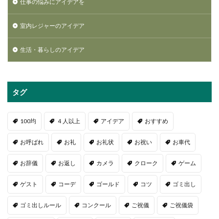
仕事の悩みにアイデアを
室内レジャーのアイデア
生活・暮らしのアイデア
タグ
100均
４人以上
アイデア
おすすめ
お呼ばれ
お礼
お礼状
お祝い
お車代
お辞儀
お返し
カメラ
クローク
ゲーム
ゲスト
コーデ
ゴールド
コツ
ゴミ出し
ゴミ出しルール
コンクール
ご祝儀
ご祝儀袋