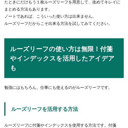
年末は家の中の大掃除をしますが、神棚の掃除も
たときにだけもう１枚ルーズリーフを用意して、改めてキレイに
その中の一つです。神棚はとても神聖なもの。大
まとめる方法もあります。
掃除をする時...
ノートであれば、こういった使い方は出来ません。
ルーズリーフだからこそ出来る方法を試してみてください。
夫婦で香典を包む金額の目安は？表書
きの書き方と香典袋について
ルーズリーフの使い方は無限！付箋
夫婦で香典を包むことになったけど、香典の金額
やインデックスを活用したアイデア
はいくら包めばよいのかわからない、マナー違反
も
にならないよ...
勉強にはもちろん、仕事にも使えるのがルーズリーフです。
【スクワットの重量の決め方】女性の
平均重量と回数設定について
ルーズリーフを活用する方法
バーベルスクワットを始めてみたいと思っても、
初心者の女性は重量や回数をどのように決めてい
いのかわから...
ルーズリーフに付箋やインデックスを使用する方法です。付箋