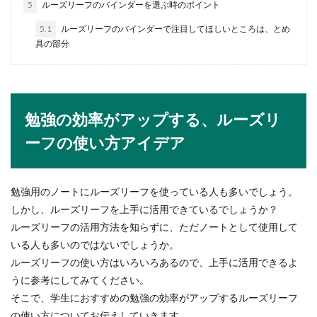
5
ルーズリーフのバインダーを選ぶ時のポイント
5.1
ルーズリーフのバインダーで注目してほしいところは、とめ
具の部分
ベビーカーは電車で邪魔？お互いが嫌
な気持ちにならないように
電車でベビーカーが邪魔、子どもが泣いていてう
るさい！などとキツイ言葉をかけられてしまうこ
勉強の効率がアップする、ルーズリ
とがある一方...
ーフの使い方アイデア
妊娠報告に伝えたい言葉！友達におめ
勉強用のノートにルーズリーフを使っている人も多いでしょう。
でとうの返事をするときは
しかし、ルーズリーフを上手に活用できているでしょうか？
ルーズリーフの活用方法を知らずに、ただノートとして使用して
友達から妊娠報告があり、どんな返事をしようか
いる人も多いのではないでしょうか。
悩むことがあります。妊娠報告への返事をすると
きは、知って...
ルーズリーフの使い方はいろいろあるので、上手に活用できるよ
うに参考にしてみてください。
そこで、学生におすすめの勉強の効率がアップするルーズリーフ
の使い方についてお伝えしていきます。