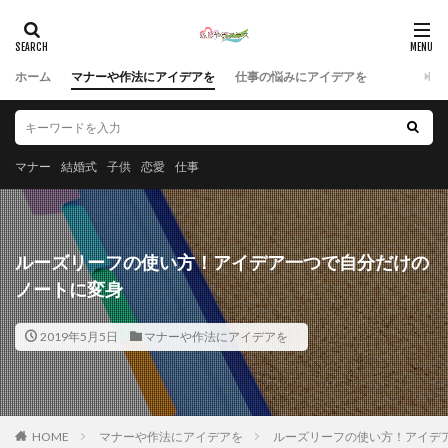
ホーム
マナーや作法にアイデアを
仕事の悩みにアイデアを
マナー
結婚式
子供
恋愛
仕事
ルーズリーフの使い方！アイデア一つで自分だけの
ノートに変身
2019年5月5日
マナーや作法にアイデアを
HOME
マナーや作法にアイデアを
ルーズリーフの使い方！アイデ