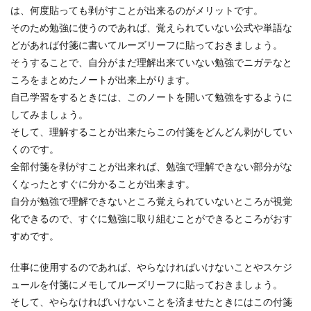
は、何度貼っても剥がすことが出来るのがメリットです。
そのため勉強に使うのであれば、覚えられていない公式や単語な
日本のマナーは食事から始めるとより
どがあれば付箋に書いてルーズリーフに貼っておきましょう。
良いです
そうすることで、自分がまだ理解出来ていない勉強でニガテなと
ころをまとめたノートが出来上がります。
日本においてマナーは「作法」とも言われ、食事
自己学習をするときには、このノートを開いて勉強をするように
に関しては箸の扱い方や物の食べ方などにおいて
してみましょう。
いくつかルー...
そして、理解することが出来たらこの付箋をどんどん剥がしてい
くのです。
全部付箋を剥がすことが出来れば、勉強で理解できない部分がな
くなったとすぐに分かることが出来ます。
自分が勉強で理解できないところ覚えられていないところが視覚
化できるので、すぐに勉強に取り組むことができるところがおす
すめです。
仕事に使用するのであれば、やらなければいけないことやスケジ
ュールを付箋にメモしてルーズリーフに貼っておきましょう。
そして、やらなければいけないことを済ませたときにはこの付箋