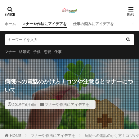
ホーム
マナーや作法にアイデアを
仕事の悩みにアイデアを
マナー
結婚式
子供
恋愛
仕事
病院への電話のかけ方！コツや注意点とマナーにつ
いて
2019年6月6日
マナーや作法にアイデアを
HOME
マナーや作法にアイデアを
病院への電話のかけ方！コツや