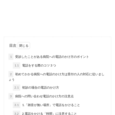
おすすめ練習方法について
卓球初心者に指導をすることは簡単ではありませ
ん。どんな競技でも初心者はいますが、初心者と
いうのはその...
バスケのシュートフォームでチェック
目次
したい足の角度や向き
1
受診したことがある病院への電話のかけ方のポイント
バスケは綺麗なシュートフォームを身に付けるこ
1.1
電話をする際のコツ３つ
とで、シュート率を上げることができますが、ポ
イントは「足...
2
初めてかかる病院への電話のかけ方は受付の人の対応に従いまし
ょう
2.1
初診の場合の電話のかけ方
航空自衛隊の戦闘機パイロットの年収
3
病院への問い合わせ電話のかけ方の注意点
となるための長い道のり
3.1
1.「雑音が無い場所」で電話をかけること
航空自衛隊に入隊したい、中でも戦闘機のパイロ
3.2
2.電話をかける「時間」に注意すること