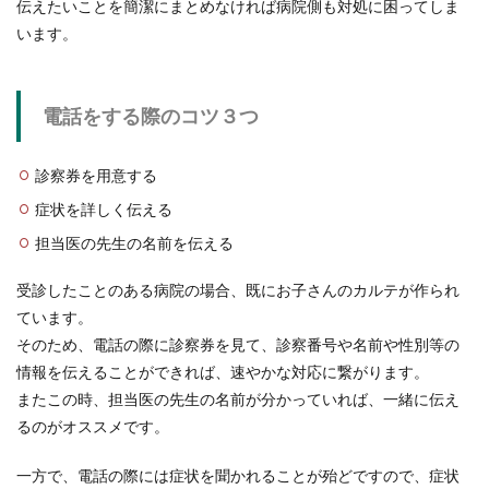
伝えたいことを簡潔にまとめなければ病院側も対処に困ってしま
います。
ご祝儀相場・兄弟の結婚式に夫婦と子
供で出席するときのご祝儀
電話をする際のコツ３つ
兄弟の結婚式に夫婦と子供で出席することになっ
たら、ご祝儀はいくら包むべきなのか、その相場
について気に...
診察券を用意する
症状を詳しく伝える
担当医の先生の名前を伝える
スキーとスノボーはどっちが簡単？は
じめる前に知りたいこと
受診したことのある病院の場合、既にお子さんのカルテが作られ
ています。
スキーとスノボーはどっちが簡単にはじめること
そのため、電話の際に診察券を見て、診察番号や名前や性別等の
はできるのでしょうか？どちらもやったことがな
情報を伝えることができれば、速やかな対応に繋がります。
い初心者だと...
またこの時、担当医の先生の名前が分かっていれば、一緒に伝え
るのがオススメです。
ホテルのベッドの使い方と良く眠れる
一方で、電話の際には症状を聞かれることが殆どですので、症状