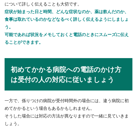
おすすめな使い方
について詳しく伝えることも大切です。
症状が始まった日と時間、どんな症状なのか、薬は飲んだのか、
ホテルに宿泊した時に、キレイに整えられたベッ
食事は取れているのかなどなるべく詳しく伝えるようにしましょ
ドはとても気持ちが良いですね。ですが寝ようと
思っ...
う。
可能であれば状況をメモしておくと電話のときにスムーズに伝え
ることができます。
品出しバイトの志望動機のコツ！即採
用に繋がるポイントの考え方
初めてかかる病院への電話のかけ方
品出しのバイトの志望動機では、自分がどうして
は受付の人の対応に従いましょう
品出しのバイトに応募したのかという理由やきっ
かけを答えな...
一方で、係りつけの病院が受付時間外の場合には、違う病院に初
めてかかるという場合もあるかもしれません。
生理で会社の椅子にうっかり血を付け
そうした場合には対応の方法が異なりますので一緒に見ていきま
てしまったら
しょう。
女性にとって生理は体調も変わりますし憂鬱です
よね。特に経血の多いタイプの人は、しっかり対