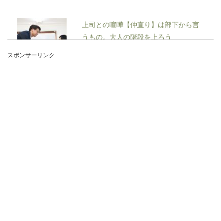
上司との喧嘩【仲直り】は部下から言
うもの。大人の階段を上ろう
スポンサーリンク
上司と喧嘩になってしまった！仕事を辞める選択
肢も頭をよぎるも、そんな子供みたいなことはす
ぐにはで...
ご祝儀袋の入れ方！台紙がついている
場合の使用方法とマナー
ご祝儀袋を開けたら中から台紙が出てくる場合が
あります。あまりご祝儀袋を使う機会がない方
は、台紙は必要...
卓球初心者への指導のコツや効果的な