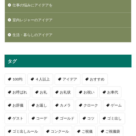
仕事の悩みにアイデアを
室内レジャーのアイデア
生活・暮らしのアイデア
タグ
100均
４人以上
アイデア
おすすめ
お呼ばれ
お礼
お礼状
お祝い
お車代
お辞儀
お返し
カメラ
クローク
ゲーム
ゲスト
コーデ
ゴールド
コツ
ゴミ出し
ゴミ出しルール
コンクール
ご祝儀
ご祝儀袋