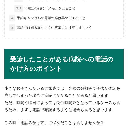
ットになりたい人はどのくらいの年収がもらえる
のか気になる...
3.3
3.電話の前に「メモ」をとること
4
予約キャンセルの電話連絡は早めにすること
5
電話では聞き取りにくい言葉には注意しましょう
【新婚夫婦の貯金の平均】毎月貯める
金額について考えよう
結婚するとなると、いずれ生まれてくる子供のこ
とを考えて毎月どのくらい貯金すればいいのか考
受診したことがある病院への電話の
えるようにな...
かけ方のポイント
大学生の面接時の荷物はどうするの
小さなお子さんがいるご家庭では、突然の発熱等で子供が体調を
か、面接の流れを追って解説
崩してしまった場合に病院にかかることがあると思います。
ただ、時間や曜日によっては受付時間外となっているケースもあ
就職活動をしている大学生は企業の面接を受ける
るため、まずは電話で確認するような場合もあると思います。
機会があるでしょう。面接のタイプは企業によっ
て様...
この時「電話のかけ方」に悩んだことはありませんか？