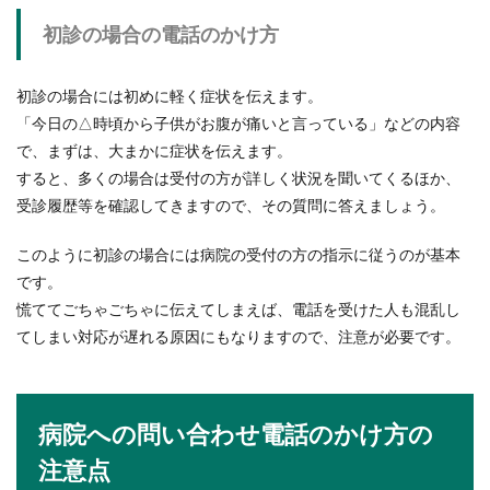
策をとっ...
初診の場合の電話のかけ方
初診の場合には初めに軽く症状を伝えます。
合気道と空手の違い！子供に習わせた
「今日の△時頃から子供がお腹が痛いと言っている」などの内容
い時の判断基準と特徴を解説
で、まずは、大まかに症状を伝えます。
すると、多くの場合は受付の方が詳しく状況を聞いてくるほか、
子供に武術を習わせたいと思っているお母さんの
受診履歴等を確認してきますので、その質問に答えましょう。
中には、合気道と空手のどちらを習わせたら良い
か迷っている...
このように初診の場合には病院の受付の方の指示に従うのが基本
です。
慌ててごちゃごちゃに伝えてしまえば、電話を受けた人も混乱し
てしまい対応が遅れる原因にもなりますので、注意が必要です。
病院への問い合わせ電話のかけ方の
注意点