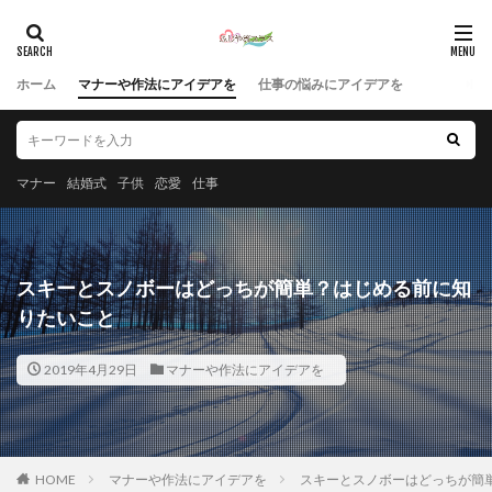
ホーム
マナーや作法にアイデアを
仕事の悩みにアイデアを
マナー
結婚式
子供
恋愛
仕事
スキーとスノボーはどっちが簡単？はじめる前に知
りたいこと
2019年4月29日
マナーや作法にアイデアを
HOME
マナーや作法にアイデアを
スキーとスノボーはどっちが簡