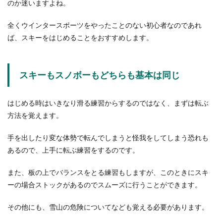
墓参りの時にはお花を供えますが、その後の片付
のか迷いますよね。
けのことまで考えたことはありますか？お供え物
は持ち帰...
全くウインタースポーツをやったことのない初心者なのであれ
ば、スキーをはじめることをおすすめします。
外国と日本の文化の違いについて色々
スキーもスノボーもどちらも基本は同じ
知りたい
外国と日本の違いと言えば、言葉の違いや、髪や
はじめる時はいきなり滑る練習からするのではなく、まずは転ぶ
瞳の色などの見た目の違いがあります。その他の
方法を覚えます。
大きな違...
手を出したり変な体勢で転んでしまうと怪我をしてしまう恐れも
あるので、上手に転ぶ練習をするのです。
また、板の上でバランスをとる練習もしますが、このときにスキ
ーの場合ストックがあるのでスムーズに行うことができます。
その他にも、雪山の危険についてなども覚える必要があります。