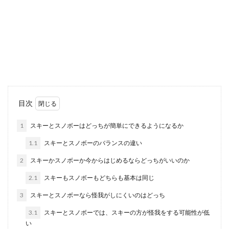
結婚式でマナー違反にならないため
に！親族の和装に合う髪型
結婚式に親族として参加をする場合、親や姉妹は
和装が一般的です。着付けと一緒に髪型のセット
もプロの方に...
バブル時代の給料平均からみる今では
目次
考えられない仰天エピソード
1
スキーとスノボーはどっちが簡単にできるようになるか
今では考えられないあのバブル時代。給料の平均
1.1
スキーとスノボーのバランスの違い
をみても、新卒の新入社員でさえかなりの高額を
手にして...
2
スキーかスノボーか今からはじめるならどっちがいいのか
2.1
スキーもスノボーもどちらも基本は同じ
3
スキーとスノボーなら怪我がしにくいのはどっち
ジムに必要な持ち物。女性のジム通い
に持っていくべき物リスト
3.1
スキーとスノボーでは、スキーの方が怪我をする可能性が低
い