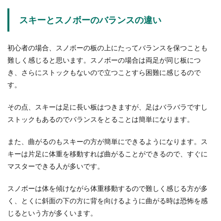
スキーとスノボーのバランスの違い
卓球のダブルスのサーブは対角線に入
れるように打つのがルール
初心者の場合、スノボーの板の上にたってバランスを保つことも
難しく感じると思います。スノボーの場合は両足が同じ板につ
卓球にはシングルスとダブルスがありますが、こ
き、さらにストックもないので立つことすら困難に感じるので
の2つにはサーブを打つ時のルールが違います。
す。
ダブルスでサ...
その点、スキーは足に長い板はつきますが、足はバラバラですし
ストックもあるのでバランスをとることは簡単になります。
地鎮祭の服装にジーパンはOK？地鎮祭
の服装と流れ・地鎮祭とは
また、曲がるのもスキーの方が簡単にできるようになります。ス
キーは片足に体重を移動すれば曲がることができるので、すぐに
地鎮祭を行う時、どんな服装で出席したら良いの
マスターできる人が多いです。
かわからない人もいますよね。地鎮祭に何度も出
席する経験が...
スノボーは体を傾けながら体重移動するので難しく感じる方が多
く、とくに斜面の下の方に背を向けるように曲がる時は恐怖を感
じるという方が多くいます。