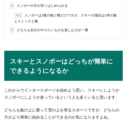
体型の変化が気になり、ジムに通う女性も多いで
4
スノボーの方が安くはじめられる
すよね。しかし、初めてジムを利用する時には、
どんな物を持...
4.1
スノボーは1枚の板と靴だけですが、スキーの場合は2本の板
とストックと靴
5
どちらも自分がやりたいものを楽しむのが一番
イベントに出るために仕事を休む時に
使える言い訳と注意点
イベントに出るという理由で仕事を休むのはなん
スキーとスノボーはどっちが簡単に
だか恥ずかしい、言いにくいという事もあるでし
ょう。...
できるようになるか
これからウインタースポーツを始めよう思い、スキーにしようか
ダンスの上達期間と効率的なコツコツ
スノボーにしようか迷っているという人も多くいると思います。
練習で上達スピードもアップ
どちらも板の上に乗って雪の上を滑るスポーツですが、どちらの
ダンスが上達する期間とは一般的にどれくらいな
方がより簡単に始めることができるのか気になりますよね。
のでしょうか？ダンスを始めたばかりだと、いつ
になったら人...