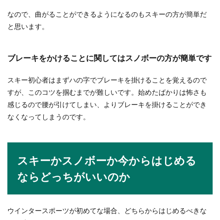
年賀状のコメントなしは失礼になるの
かどうか【年賀状のマナー】
なので、曲がることができるようになるのもスキーの方が簡単だ
と思います。
毎年の年賀状はいつも年末ギリギリになって準備
を始めるという方も多いと思います。そこで気に
なるのが...
ブレーキをかけることに関してはスノボーの方が簡単です
スキー初心者はまずハの字でブレーキを掛けることを覚えるので
すが、このコツを掴むまでが難しいです。始めたばかりは怖さも
バドミントンの試合で勝てるコツがあ
感じるので腰が引けてしまい、よりブレーキを掛けることができ
る。勝つ為に出来る事
なくなってしまうのです。
バドミントンの試合でなかなか勝つ事が出来な
い、勝てそうで勝てないという状況はあると思い
ます。...
スキーかスノボーか今からはじめる
ならどっちがいいのか
墓参りで供えた花の片付けはどうす
る？素朴な疑問にお答えします
ウインタースポーツが初めてな場合、どちらからはじめるべきな