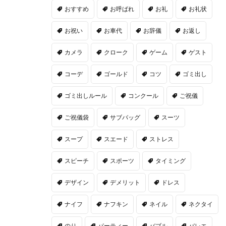
おすすめ
お呼ばれ
お礼
お礼状
お祝い
お車代
お辞儀
お返し
カメラ
クローク
ゲーム
ゲスト
コーデ
ゴールド
コツ
ゴミ出し
ゴミ出しルール
コンクール
ご祝儀
ご祝儀袋
サブバッグ
スーツ
スープ
スエード
ストレス
スピーチ
スポーツ
タイミング
デザイン
デメリット
ドレス
ナイフ
ナフキン
ネイル
ネクタイ
のり
パーティー
バブル
バレエ