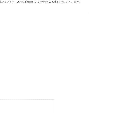
祝いをどのくらいあげればいいのか迷う人も多いでしょう。また、
・手入れする時のポイントや注意点はコレ！
れから神棚を設置するという人の中には、神棚や榊のお手入れ方法
中学生編】決め方や強くなるためのポイント
中学生の場合には、どんな練習をするべきか指導者を任されて悩む