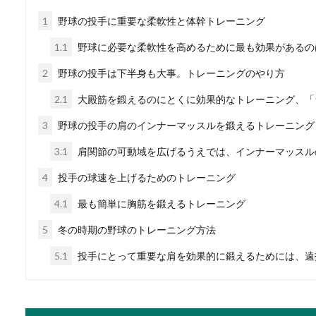
1
野球の投手に重要な柔軟性と体幹トレーニング
兄弟の結婚・ご祝儀相
1.1
野球に必要な柔軟性を高めるために最も効果があるの
兄弟が結婚することになり、
2
野球の投手は下半身も大事。トレーニングのやり方
合はご祝儀をど...
2.1
大殿筋を鍛えるのにとくに効果的なトレーニング、「
3
野球の投手の肩のインナーマッスルを鍛えるトレーニング
3.1
肩関節の可動域を広げるうえでは、インナーマッスル
4
投手の球速を上げるためのトレーニング
合気道と空手、どっち
4.1
最も簡単に胸筋を鍛えるトレーニング
子供に何か習い事をさせよう
も本格的に強く...
5
冬の時期の野球のトレーニング方法
5.1
投手にとって重要な肩を効果的に鍛えるためには、遠
結婚式に履く靴の素材