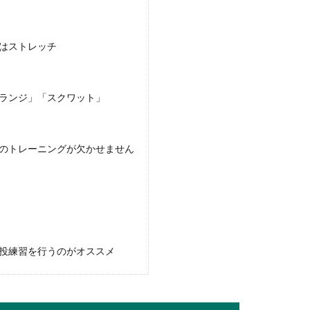
場は？結婚式なしのときのご祝儀について
はストレッチ
ご祝儀について考えている人もいますよね。特に、結婚式なしの場
ランジ」「スクワット」
のトレーニングが欠かせません
を習わせようか迷ったら
と思った時に、定番のピアノや水泳、英会話も良いですが、身も心
投練習を行うのがオススメ
にスエードはOK？結婚式の靴マナーを解説