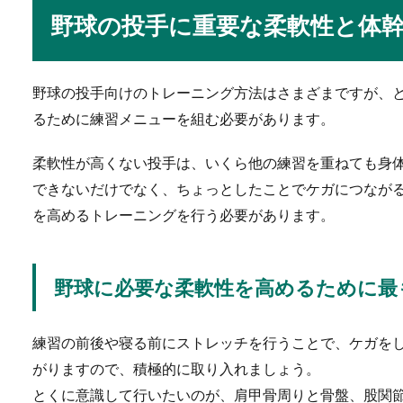
結婚式にゲストとして出席す
野球の投手に重要な柔軟性と体
でマナー違...
野球の投手向けのトレーニング方法はさまざまですが、
るために練習メニューを組む必要があります。
バスケのシュートフォ
柔軟性が高くない投手は、いくら他の練習を重ねても身
バスケのシュート率を上げる
できないだけでなく、ちょっとしたことでケガにつなが
ります。...
を高めるトレーニングを行う必要があります。
野球に必要な柔軟性を高めるために最
バスケのシュートフォ
バスケのシュートフォームに
練習の前後や寝る前にストレッチを行うことで、ケガを
位置やボー...
がりますので、積極的に取り入れましょう。
とくに意識して行いたいのが、肩甲骨周りと骨盤、股関