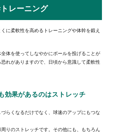
るときに考えるのが、洋服や靴などのマナーについてです。結婚式
幹トレーニング
とくに柔軟性を高めるトレーニングや体幹を鍛え
ームは肘がポイント！肘の高さを意識しよう
体全体を使ってしなやかにボールを投げることが
には、正しいシュートフォーム、それも肘の使い方がポイントにな
る恐れがありますので、日頃から意識して柔軟性
も効果があるのはストレッチ
ームは手の位置が大切！効果的なポイント
おいて手の位置は重要なポイントになります。ボールを支える手の
しづらくなるだけでなく、球速のアップにもつな
節周りのストレッチです。その他にも、もちろん