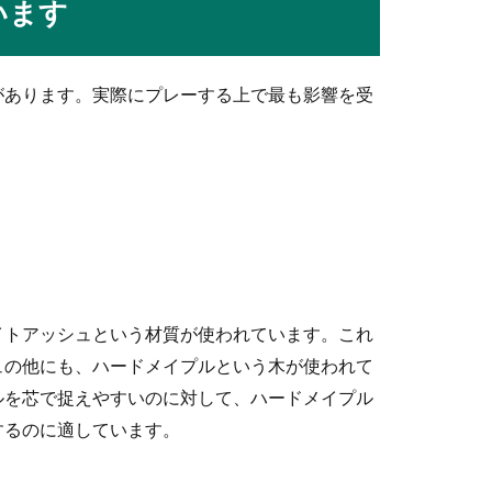
います
れたら花束を用意する方も多いのではないでしょうか。フラダンス
があります。実際にプレーする上で最も影響を受
ための戦術・サーブレシーブにポイントが
をすることになったら、どんな戦術で挑めば試合に勝利することが
イトアッシュという材質が使われています。これ
へ、重量の目安と正しいやり方を解説
ュの他にも、ハードメイプルという木が使われて
トを始めようとする場合、普段筋トレを行っていない人はおのくら
ルを芯で捉えやすいのに対して、ハードメイプル
するのに適しています。