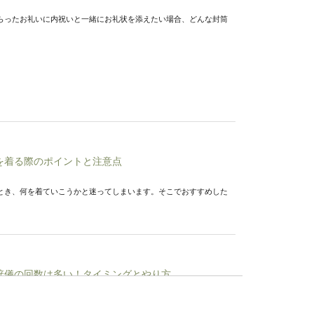
らったお礼いに内祝いと一緒にお礼状を添えたい場合、どんな封筒
を着る際のポイントと注意点
とき、何を着ていこうかと迷ってしまいます。そこでおすすめした
辞儀の回数は多い！タイミングとやり方
まれた時に、どんなスピーチをしようかと頭を悩ませるでしょう