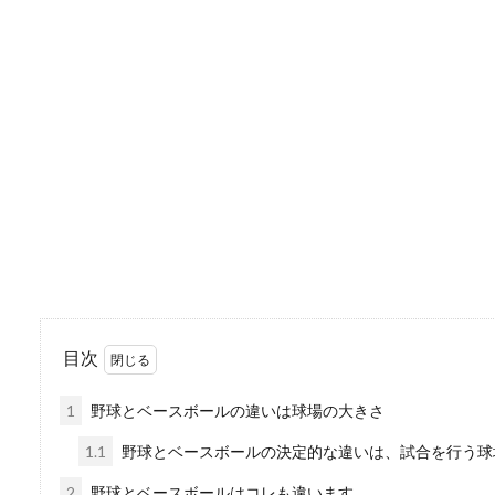
が、その他にもお...
卓球のラケットの持ち
卓球のラケットの持ち方は大
ちらの方が良い...
卓球の初心者が出来る
目次
卓球を始めたばかりのころは
1
野球とベースボールの違いは球場の大きさ
ょう。...
1.1
野球とベースボールの決定的な違いは、試合を行う球
2
野球とベースボールはコレも違います