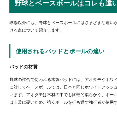
野球とベースボールはコレも違
フラダンスの発表会に招待さ
なら南...
球場以外にも、野球とベースボールにはさまざまな違い
ける点について紹介します。
卓球のダブルスに勝つ
使用されるバッドとボールの違い
卓球でダブルスを組んで試合
できるのか知り...
バッドの材質
野球の試合で使われる木製バッドには、アオダモやホワ
スクワットを始める人
に対してベースボールでは、日本と同じホワイトアッシ
下半身強化のためにスクワッ
います。アオダモは木材の中でも比較的柔らかく、ボー
いの重量からス...
は非常に硬いため、強くボールを打ち返す強打者が使用