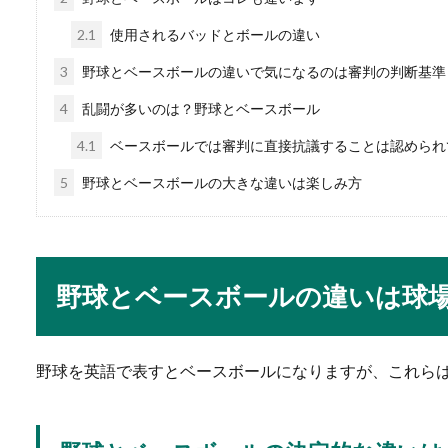
人混みが苦手。社会生
2.1
使用されるバッドとボールの違い
3
野球とベースボールの違いで気になるのは審判の判断基準
人混みが苦手だと、大人とし
う組織...
4
乱闘が多いのは？野球とベースボール
4.1
ベースボールでは審判に直接抗議することは認められ
5
野球とベースボールの大きな違いは楽しみ方
洋食のテーブルマナー
初めて彼と洋食を食べに行く
をしたいと考え...
野球とベースボールの違いは球
野球を英語で表すとベースボールになりますが、これら
バスケとミニバスケの
バスケとミニバスケにはどの