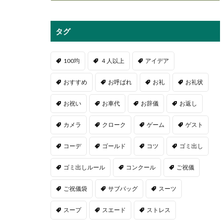
タグ
100均
４人以上
アイデア
おすすめ
お呼ばれ
お礼
お礼状
お祝い
お車代
お辞儀
お返し
カメラ
クローク
ゲーム
ゲスト
コーデ
ゴールド
コツ
ゴミ出し
ゴミ出しルール
コンクール
ご祝儀
ご祝儀袋
サブバッグ
スーツ
スープ
スエード
ストレス