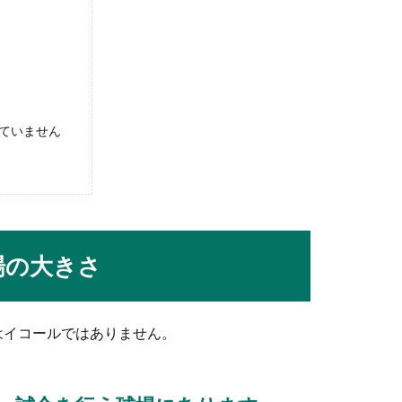
活をスムーズに送るために苦手意識を克服
てダメ的なレッテルを貼られている気分になりませんか？社会とい
ていません
・食べ終わりのマナーやNGな行動を解説
ことになった時、テーブルマナーを知って恥ずかしくない振る舞い
場の大きさ
はイコールではありません。
違いとは？中学校で活躍する方法
ような違いがあるのでしょうか？小学生のミニバスから中学校のバ