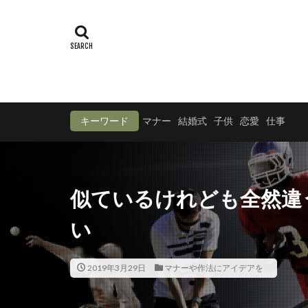
キーワード
マナー
結婚式
子供
恋愛
仕事
似ているけれども全然違
い
2019年3月29日
マナーや作法にアイデアを