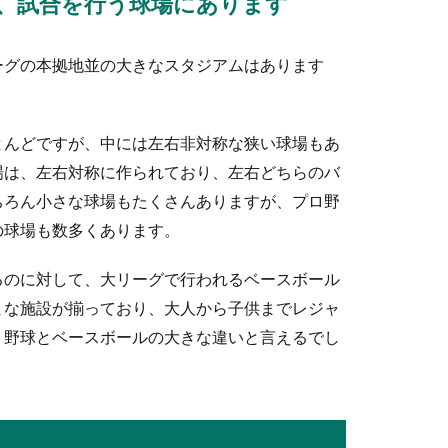
、試合を行う球場にあります
ーグの本拠地並の大きなスタジアムはあります
。
メールより電話対応のススメやポイント
とんどですが、中には左右非対称な狭い球場もあ
の日程が重なってしまったときに、メールで対応してしまいたいと
場は、左右対称に作られており、左右どちらのバ
ちろん小さな球場もたくさんありますが、プロ野
の球場も数多くあります。
な髪型がベスト？好印象を与える髪型とは
るのに対して、大リーグで行われるベースボール
まな施設が揃っており、大人から子供までレジャ
力試験の他にも「面接試験」があります。この３つの試験を突破し
、野球とベースボールの大きな違いと言えるでし
もらうと嬉しい花束や差し入れをご紹介