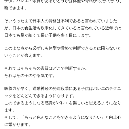
子供にバレエの素質があるかどうかは体型や骨格からだいたい判
断できます。
テニスの練習方法で初心者に有効なも
のとは？意識すべきポイント
そいうった面で日本人の骨格は不利であると言われていました
が、日本の食生活も欧米化してきていると言われている近年では
テニスの初心者はどのような練習方法をしたらい
日本でも足が細くて長い子供を多く目にします。
いのでしょうか？すぐに上達ができたらと思う気
持ちを糧に、...
このよな点から必ずしも体型や骨格で判断できるとは限らないと
いうことが言えます。
スノーボードの上達のコツ。基本・エ
それではそもそもの素質はどこで判断するか。
ッジ・ターンのやり方
それはその子のやる気です。
スノーボードをカッコよく滑りたいと思っても、
吸収力が早く、運動神経の発達段階にある子供はバレエのテクニ
最初のうちは転んでばかりで上手く滑れるのかな
ックをどんどんできるようになります。
と心配になっ...
このできるようになる感覚がバレエを楽しいと思えるようになり
ます。
そして、「もっと色んなことをできるようになりたい」と向上心
フラダンスの発表会にもらうと嬉しい
に繋がります。