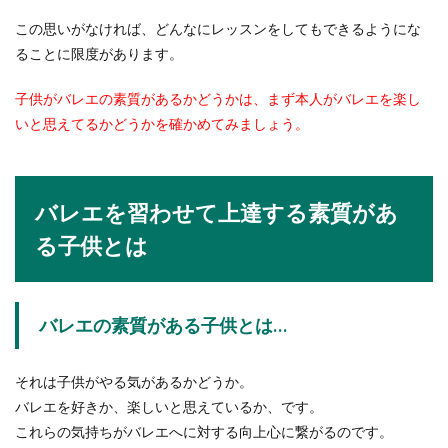
花束や差し入れをご紹介
この思いがなければ、どんなにレッスンをしてもできるようにな
フラダンスの発表会に招待されたら花束を用意す
ることに限度があります。
る方も多いのではないでしょうか。フラダンスな
ら南...
子供がバレエの素質があるかどうかは、まず本人がバレエを楽し
いと思えてるかどうかを確かめてみましょう。
内祝いを贈る時のお礼状はどんな封筒
にすべき？封筒の選び方
バレエを習わせて上達する素質があ
結婚や出産などでお祝いをもらったお礼いに内祝
る子供とは
いと一緒にお礼状を添えたい場合、どんな封筒に
入れるべきで...
バレエの素質がある子供とは…
年賀状のコメントなしは失礼になるの
それは子供がやる気があるかどうか。
かどうか【年賀状のマナー】
バレエを好きか、楽しいと思えているか、です。
毎年の年賀状はいつも年末ギリギリになって準備
これらの気持ちがバレエへに対する向上心に繋がるのです。
を始めるという方も多いと思います。そこで気に