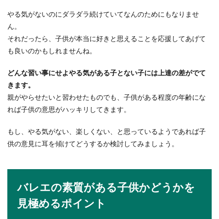
なるのが...
やる気がないのにダラダラ続けていてなんのためにもなりませ
ん。
それだったら、子供が本当に好きと思えることを応援してあげて
体育の授業を行う目的と大人になって
も良いのかもしれませんね。
からわかる必要な意味
どんな習い事にせよやる気がある子とない子には上達の差がでて
体を動かすことが苦手で、体育の授業はいつも憂
きます。
鬱という方はいませんか？数学や国語などは、大
親がやらせたいと習わせたものでも、子供がある程度の年齢にな
人になっ...
れば子供の意思がハッキリしてきます。
もし、やる気がない、楽しくない、と思っているようであれば子
供の意見に耳を傾けてどうするか検討してみましょう。
バレエの素質がある子供かどうかを
見極めるポイント