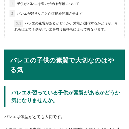
要じゃないのか。スーツを着る男性なら一度は考
4
子供がバレエを習い始める年齢について
えたこと...
5
バレエが好きなことが才能を開花させます
5.1
バレエの素質があるかどうか、才能が開花するかどうか、そ
れらは全て子供がバレエを思う気持ちによって異なります。
教会での結婚式にご祝儀は必要？相場
と教会式での御祝儀について
教会に行われる結婚式に招待された時、ご祝儀は
どうしたらいいのか悩むこともありますよね。今
バレエの子供の素質で大切なのはや
までに一般的...
る気
結婚式で男性におすすめのスーツに似
バレエを習っている子供が素質があるかどうか
合う髪型とマナー
気になりませんか。
結婚式に出席する場合には、服装と共に、髪型も
フォーマルな場所に相応しいスタイルにしたいも
バレエは体型がとても大切です。
のです。髪型...