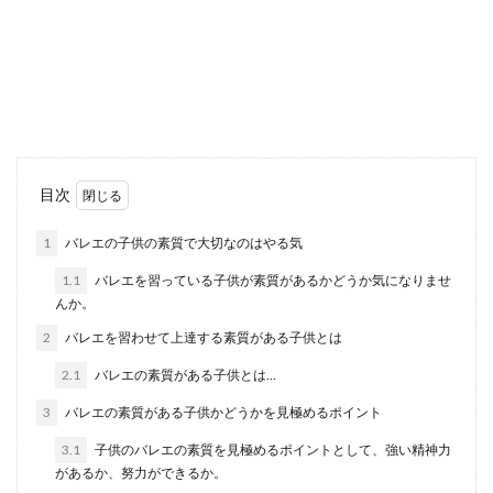
聞き方の正しいコツとは
相手の電話番号を聞く機会というのは、ビジネス
などでよくあるかもしれませんが、このとき敬語
を使った正し...
塩でお清めができるのはなぜ？塩を使
目次
う意味とお清めの方法
1
バレエの子供の素質で大切なのはやる気
お葬式などに参列したあとに、塩を使いお清めを
1.1
バレエを習っている子供が素質があるかどうか気になりませ
することもありますよね。でも、なぜ塩を使って
んか。
お清めをする...
2
バレエを習わせて上達する素質がある子供とは
2.1
バレエの素質がある子供とは…
ポケットチーフは結婚式に必ず必要で
3
バレエの素質がある子供かどうかを見極めるポイント
はないが購入する価値はある
3.1
子供のバレエの素質を見極めるポイントとして、強い精神力
があるか、努力ができるか。
結婚式に参列する時、ポケットチーフは必要か必