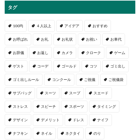
タグ
100均
４人以上
アイデア
おすすめ
お呼ばれ
お礼
お礼状
お祝い
お車代
お辞儀
お返し
カメラ
クローク
ゲーム
ゲスト
コーデ
ゴールド
コツ
ゴミ出し
ゴミ出しルール
コンクール
ご祝儀
ご祝儀袋
サブバッグ
スーツ
スープ
スエード
ストレス
スピーチ
スポーツ
タイミング
デザイン
デメリット
ドレス
ナイフ
ナフキン
ネイル
ネクタイ
のり