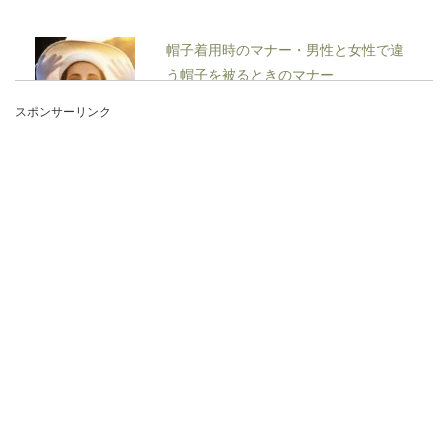
帽子着用時のマナー・男性と女性で違
う帽子を被るときのマナー
スポンサーリンク
オシャレのアイテムとして普段から帽子を着用す
る機会が多いという人もいますよね。帽子が好き
でいつも着用...
病院への電話のかけ方！コツや注意点
とマナーについて
病院への電話のかけ方について悩んだことはあり
ませんか？例えば、初めての病院への予約の電話
や予約のキャ...
電話番号を聞くときの敬語の使い方や