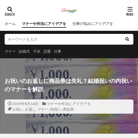
ホーム
マナーや作法にアイデアを
仕事の悩みにアイデアを
マナー
結婚式
子供
恋愛
仕事
お祝いのお返しに商品券は失礼？結婚祝いの内祝い
のマナーを解説
2019年8月14日
マナーや作法にアイデアを
お祝い
,
お返し
,
マナー
,
内祝い
,
商品券