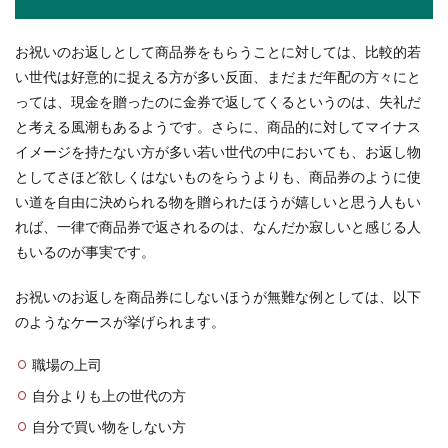
場合、ご祝儀はいくら用意すればいいのか悩む人
も多いでしょ...
お祝いのお返しとして商品券をもらうことに対しては、比較的若
い世代は好意的に捉える方が多い反面、まだまだ年配の方々にと
っては、現金を贈ったのに金券で返してくるというのは、失礼だ
卓球の練習メニューでフットワークに
と考える風潮もあるようです。さらに、商品的に対してマイナス
効くものを紹介します
イメージを持たない方が多い若い世代の中においても、お返し物
としてさほど欲しくはないものをらうよりも、商品券のように使
卓球の練習メニューで外せないものと言えばフッ
い道を自由に決められる物を贈られたほうが嬉しいと思う人もい
トワーク練習ですよね。どんな練習をしたらフッ
れば、一律で商品券で返されるのは、なんだか寂しいと感じる人
トワーク...
もいるのが事実です。
お祝いのお返しを商品券にしないほうが無難な例としては、以下
のようなケースが挙げられます。
職場の上司
自分よりも上の世代の方
自分で買い物をしない方