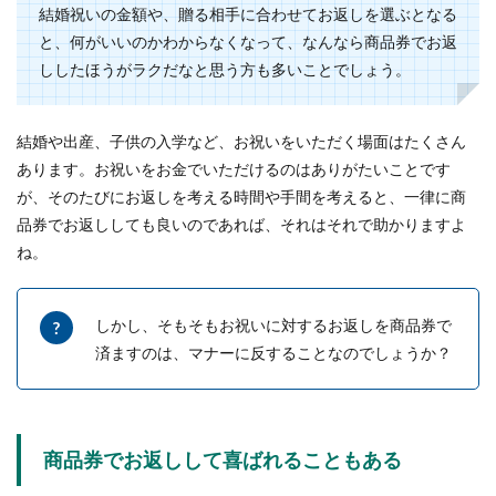
結婚祝いの金額や、贈る相手に合わせてお返しを選ぶとなる
と、何がいいのかわからなくなって、なんなら商品券でお返
結婚式で荷物を預けるクロークの活用
ししたほうがラクだなと思う方も多いことでしょう。
法とサブバッグの選び方
結婚や出産、子供の入学など、お祝いをいただく場面はたくさん
遠方での結婚式の場合には、荷物が多くなること
もあります。結婚式の会場にたくさんの荷物を持
あります。お祝いをお金でいただけるのはありがたいことです
って行く時に...
が、そのたびにお返しを考える時間や手間を考えると、一律に商
品券でお返ししても良いのであれば、それはそれで助かりますよ
ね。
墓参りで供えた花の片付けはどうす
る？素朴な疑問にお答えします
しかし、そもそもお祝いに対するお返しを商品券で
済ますのは、マナーに反することなのでしょうか？
墓参りの時にはお花を供えますが、その後の片付
けのことまで考えたことはありますか？お供え物
は持ち帰...
商品券でお返しして喜ばれることもある
【結婚祝いの相場】式あり・式なしに