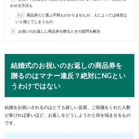
バスケのシュート飛距離がなかなか伸びない…。
わせる方法も
そんなときにはフォームを見直す機会かもしれま
せん。...
4.1
商品券だと選ぶ手間もかかりませんが、人によっては味気な
いと感じてしまうもの
5
お祝いのお返しに商品券を贈るときの疑問を解決
岩盤浴でスマホが大丈夫でも注意した
い事とルールやマナー
しっかり汗を流したい・体も心もリフレッシュし
結婚式のお祝いのお返しの商品券を
たいと岩盤浴は女性にも男性にも人気がありま
す。ス...
贈るのはマナー違反？絶対にNGとい
うわけではない
バレエの子供の素質として大切なこと
や上達の見極めのポイント
結婚をお祝いされるのはとても嬉しい反面、ご祝儀をくれた人数
No Image
が多ければ多いほど、お返しをどうしようかと頭を悩ませるもの
バレエを習う子供には素質というものもありま
です。
す。子供はバレエが好きでもバレエの素質はある
のかと気になる...