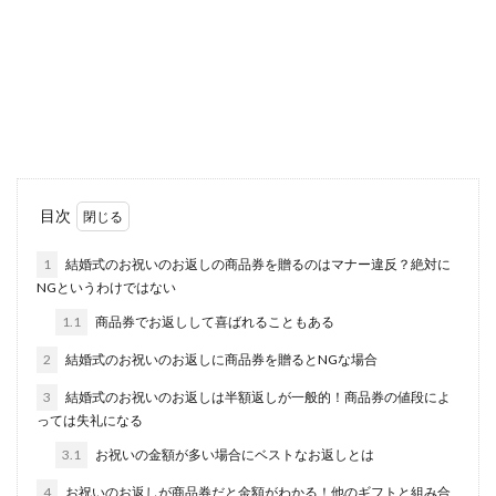
イベントに出るために仕事を休む時に
使える言い訳と注意点
イベントに出るという理由で仕事を休むのはなん
だか恥ずかしい、言いにくいという事もあるでし
ょう。...
電話番号を聞くときの敬語の使い方や
目次
聞き方の正しいコツとは
1
結婚式のお祝いのお返しの商品券を贈るのはマナー違反？絶対に
NGというわけではない
相手の電話番号を聞く機会というのは、ビジネス
などでよくあるかもしれませんが、このとき敬語
1.1
商品券でお返しして喜ばれることもある
を使った正し...
2
結婚式のお祝いのお返しに商品券を贈るとNGな場合
3
結婚式のお祝いのお返しは半額返しが一般的！商品券の値段によ
っては失礼になる
バスケシュートの飛距離を伸ばす方法
とは？コツやポイントを紹介
3.1
お祝いの金額が多い場合にベストなお返しとは
4
お祝いのお返しが商品券だと金額がわかる！他のギフトと組み合