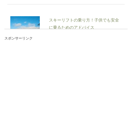
スキーリフトの乗り方！子供でも安全
に乗るためのアドバイス
スポンサーリンク
子供と一緒にスキーに行くという時には、お父さ
んやお母さんがスキーを教えることが多いと思い
ます。そ...
力士の給料はどこから？力士の給料は
相撲協会や懸賞金が収入源
大相撲の力士たちの給料が一体どこから支給され
ているのかご存知でしょうか。自分の体で相撲を
取り...