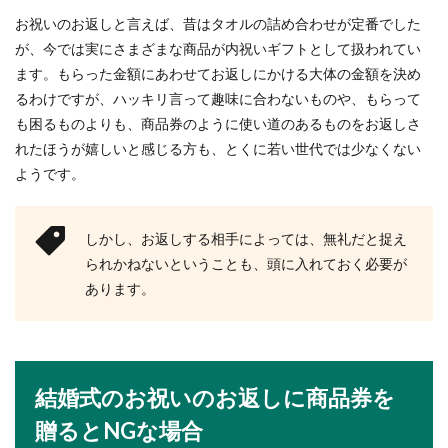
よる甥にあげる金額の違い
お祝いのお返しと言えば、昔はタオルの詰め合わせが定番でした
が、今では実にさまざまな商品が内祝いギフトとして扱われてい
甥が結婚するとなると、結婚祝いをどのくらいあ
ます。もらった金額にあわせてお返しにかける大体の金額を決め
げればいいのか迷う人も多いでしょう。また、入
るわけですが、ハッキリ言って趣味に合わないものや、もらって
籍だけし...
も困るものよりも、商品券のように使い道のあるものをお返しさ
れたほうが嬉しいと感じる方も、とくに若い世代では少なくない
ようです。
バレエの発表会当日に持っていく持ち
物とあると便利な持ち物
しかし、お返しする相手によっては、無礼だと捉え
初めてのバレエの発表会。緊張してドキドキして
られかねないということも、頭に入れておく必要が
いる人や、当日を楽しみに待っている人もいるの
あります。
ではないでし...
中国の結婚式のご祝儀の相場と日本の
結婚式のお祝いのお返しに商品券を
結婚式の違いを徹底解説
贈るとNGな場合
中国にいる友人の結婚式に出席することになった