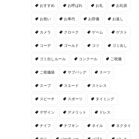
おすすめ
お呼ばれ
お礼
お礼状
お祝い
お車代
お辞儀
お返し
カメラ
クローク
ゲーム
ゲスト
コーデ
ゴールド
コツ
ゴミ出し
ゴミ出しルール
コンクール
ご祝儀
ご祝儀袋
サブバッグ
スーツ
スープ
スエード
ストレス
スピーチ
スポーツ
タイミング
デザイン
デメリット
ドレス
ナイフ
ナフキン
ネイル
ネクタイ
のり
パーティー
バブル
バレエ