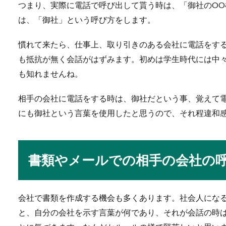
つまり、実際に電話で呼び出して貰う時は、「御社のO
は、「御社」という呼び方をします。
サークルに入ってない
慣れて来たら、仕事上、取り引きのある会社に電話をす
就職活動中の学生の皆さんの
も抵抗が無く会話がはずみます。初めは学生時代には中
ークルに入...
も知れませんね。
相手の会社に電話をする時は、御社だという事、覚えて
お茶とお菓子の置き方
にも御社という言葉を使用したと思うので、それ程違和
会社や自宅に来客があった場
ょう。...
書類やメールでの相手の会社の
お通夜のお香典の金額
会社で書類を作成する機会も多くあります。社会人にな
と、自分の会社を示す言葉が何であり、それが会話の時
お通夜に参列する場合お香典
典の金...