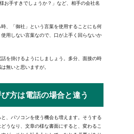
O様お手すきでしょうか？」など、相手の会社名
と就活で不利？サークルと就活の関係
る時、「御社」という言葉を使用することにも何
中には、大学でサークルに入っていないという人もいますよね。サ
々使用しない言葉なので、口が上手く回らないか
電話を掛けるようにしましょう。多分、面接の時
には決まりがある！お茶の基本の作法とは
感は無いと思いますが。
合に、おもてなしとしてお茶やお菓子をお出しする機会もあるでし
呼び方は電話の場合と違う
の相場と渡す際の注意点
ると、パソコンを使う機会も増えます。そうする
はどうなり、文章の様な書面にすると、変わるこ
を準備しますが、いくら包もうかと金額に悩んでしまいます。お香