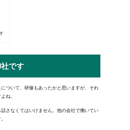
説！礼に始まり礼に終わる剣道について
る人は、どのように試合が進むのか、一連の流れについて知りたく
す
ーの違いを比較。仕事内容や収入まで
御社です
イラストレーターなどありますが、そこにはどんな違いがあるので
えについて、研修もあったかと思いますが、それ
すよね。
コツ。基本・エッジ・ターンのやり方
ら話さなくてはいけません。他の会社で働いてい
りたいと思っても、最初のうちは転んでばかりで上手く滑れるのか
す。