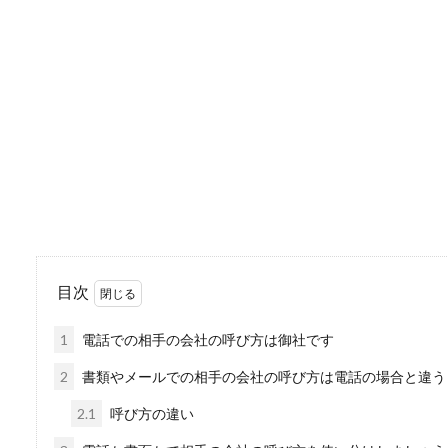
知人や友達、恩師が本を出版
ことではないの...
スノーボード初心者へ
スノーボードを初めて滑ると
倒が多くな...
目次
水泳の競泳の競技の種
1
電話での相手の会社の呼び方は御社です
水泳の競泳の競技にはいろい
タフライ』...
2
書類やメールでの相手の会社の呼び方は電話の場合と違う
2.1
呼び方の違い