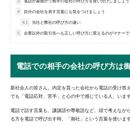
3
電話か書面かで相手の会社の呼び方を使い分けしましょう
剣道の試合の流れを解
4
自分の会社を表す言葉にも気をつけましょう
はじめて剣道の試合に出場す
4.1
当社と弊社の呼び方の違い
なることだと思...
5
企業以外の取引先へも正しい呼び方に変えるのがマナーで
画家とイラストレータ
電話での相手の会社の呼び方は
絵を描く仕事といえば画家や
しょう。同...
新社会人の皆さん。内定を貰った会社から電話の受け答
でも「電話応対、苦手」と心の中で感じている人、いま
スノーボードの上達の
電話で話す言葉も、謙譲語や尊敬語など、頭で考えなが
スノーボードをカッコよく滑
る方を電話で呼び出す時、「御社」という言葉を使いま
なと心配になっ...