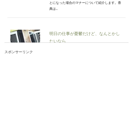
とになった場合のマナーについて紹介します。香
典は...
明日の仕事が憂鬱だけど、なんとかし
たいなら
スポンサーリンク
世の中で働いている人達の中で「仕事大好き！毎
日の仕事が楽しくてしょうがない！」という人は
どれくらいい...
合気道と空手、どっちを習わせようか
迷ったら
子供に何か習い事をさせようと思った時に、定番
のピアノや水泳、英会話も良いですが、身も心も
本格的に強く...