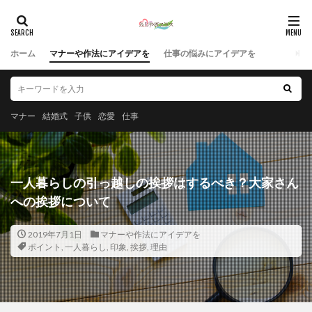
ホーム
マナーや作法にアイデアを
仕事の悩みにアイデアを
マナー
結婚式
子供
恋愛
仕事
一人暮らしの引っ越しの挨拶はするべき？大家さん
への挨拶について
2019年7月1日
マナーや作法にアイデアを
ポイント
,
一人暮らし
,
印象
,
挨拶
,
理由