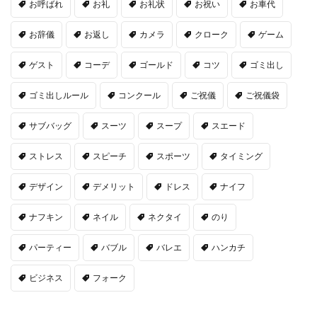
お呼ばれ
お礼
お礼状
お祝い
お車代
お辞儀
お返し
カメラ
クローク
ゲーム
ゲスト
コーデ
ゴールド
コツ
ゴミ出し
ゴミ出しルール
コンクール
ご祝儀
ご祝儀袋
サブバッグ
スーツ
スープ
スエード
ストレス
スピーチ
スポーツ
タイミング
デザイン
デメリット
ドレス
ナイフ
ナフキン
ネイル
ネクタイ
のり
パーティー
バブル
バレエ
ハンカチ
ビジネス
フォーク