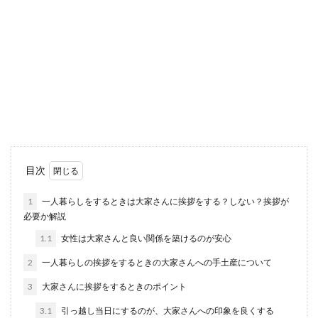
合気道と空手の違い！子供に習わせた
い時の判断基準と特徴を解説
子供に武術を習わせたいと思っているお母さんの
中には、合気道と空手のどちらを習わせたら良い
か迷っている...
気になっている中国人女性にプレゼン
目次
トを贈りたい
1
一人暮らしをするときは大家さんに挨拶をする？しない？挨拶が
必要か解説
気になっている女性とお近づきになるのなら、プ
レゼントも有効な手段のひとつです。しかしその
1.1
女性は大家さんと良い関係を築けるのが安心
相手が中...
2
一人暮らしの挨拶をするときの大家さんへの手土産について
3
大家さんに挨拶をするときのポイント
いとこの結婚式を欠席！欠席連絡のタ
3.1
引っ越し当日にするのが、大家さんへの印象を良くする