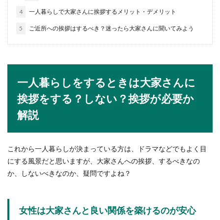
イミングとご祝儀について
No Image
4
一人暮らしで大家さんに挨拶するメリット・デメリット
いとこの結婚式に招待されていても、予定が合わ
5
ご近所への挨拶はするべき？迷ったら大家さんに聞いてみよう
ない・遠く出席できないなど、結婚式を欠席しな
くてはならな...
一人暮らしをするときは大家さんに
ご祝儀は夫婦別々？連名？夫婦で結婚
挨拶をする？しない？挨拶が必要か
式に出席・ご祝儀のマナー
解説
知人の結婚式に夫婦で招待された時、ご祝儀は夫
婦別々に包むのか、それとも連名で包むのか、知
識や経験がな...
これから一人暮らしが決まっている方は、ドラマなどでもよく目
にする風景だと思いますが、大家さんへの挨拶、するべきなの
か、しないべきなのか、疑問ですよね？
ご祝儀袋へのお札の入れ方と書き方の
マナー【大人のマナー講座】
女性は大家さんと良い関係を築けるのが安心
ご祝儀袋にお札を入れようとして、入れ方に戸惑