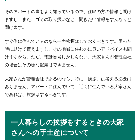
ってしまうということはありませんか？結婚式の
ご祝儀を渡す...
そのアパートの事をよく知っているので、住民の方の情報も聞け
ますし、また、ゴミの取り扱いなど、聞きたい情報をすんなりと
聞けます。
海外のリゾートバイトを短期で！おす
すめや後悔しない選び方
すぐ側に住んでいるのなら一声挨拶はしておくべきです。困った
時に助けて貰えますし、その地域に住むのに良いアドバイスも聞
海外でのリゾートバイトを短期でしてみたいけ
けますから。ただ、電話番号しかしらない、大家さんが管理会社
ど、実際考えると不安になる人もいるはず。海外
の場合はその様な配慮はできません。
留学に行きたい...
大家さんが管理会社であるのなら、特に「挨拶」は考える必要は
ありません。アパートに住んでいて、近くに住んでいる大家さん
バレエの先生への差し入れはコレで決
であれば、挨拶はするべきです。
まり！人気の差し入れ
バレエの先生が公演を開くことになったら、子供
一人暮らしの挨拶をするときの大家
がお世話になっていることも考えると 差し入れを
しなくては...
さんへの手土産について