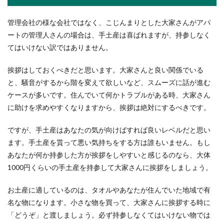
韓国はご飯を残すのが当たり前！他に
管理会社の様な会社ではなく、こじんまりとした大家さんがアパ
も合った驚きのマナーとは
ートの管理人さんの場合は、手土産は喜ばれますが、持参しなく
てはいけない訳ではありません。
韓国に行ったことがあったり、ドラマなどの食事
のシーンを見ていて驚いたことはありませんか？
挨拶はしておくべきだと思います。大家さんと良い関係でいる
日本...
と、騒音がするから階を変えて欲しいなど、スムーズに話が進む
ケースが多いです。住んでいて何かトラブルがある時、大家さん
に助けを求めやすくなりますから、挨拶は絶対にするべきです。
バレーボールのフローターサーブの練
習方法と上達のコツ
ですが、手土産はあなたの気が向けばすれば良いレベルだと思い
ます。手土産を貰って悪い気持ちをする方は誰もいません。もし
バレーボールの試合はまずサーブから始まりま
あなたが何か持参した方が挨拶をしやすいと感じるのなら、大体
す。そのサーブがなかなか上手く入らないと悩ん
1000円くらいの手土産を持参して大家さんに挨拶をしましょう。
でいる方は多い...
お土産に適しているのは、タオルやあなたが住んでいた地域で有
名な物になります。小さな物を買って、大家さんに挨拶する時に
スキーとスノボのウェアの違いと兼用
「どうぞ」と渡しましょう。必ず持参しなくてはいけない物では
するときの注意点を紹介