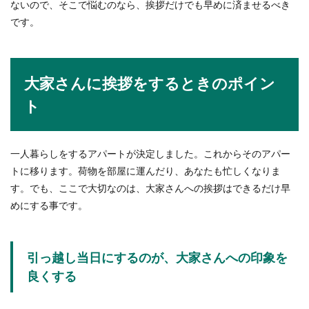
ないので、そこで悩むのなら、挨拶だけでも早めに済ませるべき
です。
スキーとスノボのウェアの違いはそれぞれのスポ
ーツに合わせた機能面です。どちらも寒い雪山の
ゲレンデで行...
大家さんに挨拶をするときのポイン
ト
消えるボールペンは履歴書で使用可
能？特徴とデメリット
一人暮らしをするアパートが決定しました。これからそのアパー
消えるボールペンは間違った場所を消すことがで
トに移ります。荷物を部屋に運んだり、あなたも忙しくなりま
きて便利ですよね。しかしその特徴があることか
す。でも、ここで大切なのは、大家さんへの挨拶はできるだけ早
ら正式な書類...
めにする事です。
引っ越し当日にするのが、大家さんへの印象を
良くする