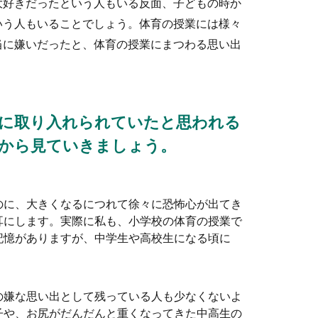
大好きだったという人もいる反面、子どもの時か
いう人もいることでしょう。体育の授業には様々
ライスの食べ方」ではないでしょうか。洋食ではフォークとナイフ
当に嫌いだったと、体育の授業にまつわる思い出
の一言！上司や親戚、友達への添え書き
に取り入れられていたと思われる
れた文面以外にも一言を添えたほうが良いのでしょうか？ついつい
から見ていきましょう。
のに、大きくなるにつれて徐々に恐怖心が出てき
耳にします。実際に私も、小学校の体育の授業で
記憶がありますが、中学生や高校生になる頃に
プレゼントで食べ物を贈る時の上手な選び方
物を贈りたいという時には、「もしかして結婚祝いに食べ物を贈る
の嫌な思い出として残っている人も少なくないよ
子や、お尻がだんだんと重くなってきた中高生の