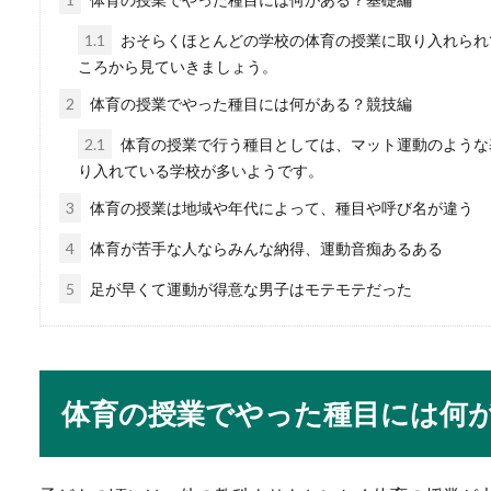
1.1
おそらくほとんどの学校の体育の授業に取り入れられ
ころから見ていきましょう。
結婚で転職する男性へ
2
体育の授業でやった種目には何がある？競技編
結婚を機に転職を考える男性
2.1
体育の授業で行う種目としては、マット運動のような
なら問題なかっ...
り入れている学校が多いようです。
3
体育の授業は地域や年代によって、種目や呼び名が違う
4
体育が苦手な人ならみんな納得、運動音痴あるある
5
足が早くて運動が得意な男子はモテモテだった
習字教室を開くには？
「習字教室を自宅で始めたい
は何が必要...
体育の授業でやった種目には何
【洋食マナー】ライス