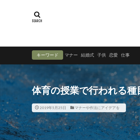
キーワード
マナー
結婚式
子供
恋愛
仕事
体育の授業で行われる種
2019年5月25日
マナーや作法にアイデアを