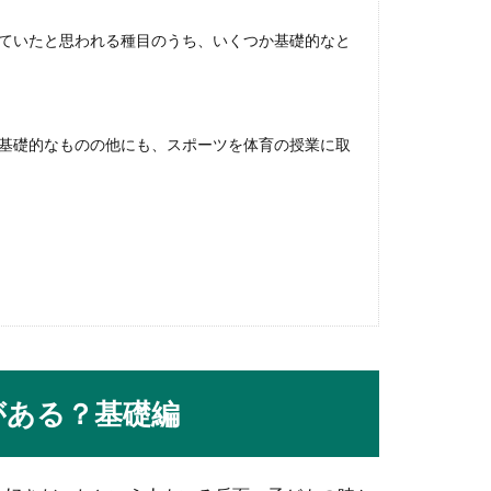
ていたと思われる種目のうち、いくつか基礎的なと
成功させるための大切なポイントを紹介
は少なくありません。例えば、収入面や会社の将来性など自分一人
基礎的なものの他にも、スポーツを体育の授業に取
自宅開業を目指しているあなたへアドバイス
」という主婦の方もいるのではないでしょうか。書道教室を開くに
がある？基礎編
を食べる時のフォークの使い方と食べ方