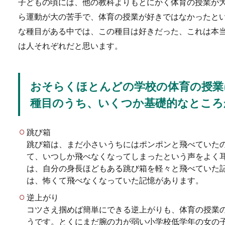
子どもの頃には、他の教科よりもとにかく体育の授業が
ら運動が大の苦手で、体育の授業が好きではなかったと
洋食でのマナーで悩むのが「
と使って食...
な種目がある中では、この種目は好きだった、これは本
は人それぞれだと思います。
年賀状に書く結婚式後
おそらくほとんどの学校の体育の授業
結婚式後の年賀状には印刷さ
種目のうち、いくつか基礎的なところ
沢山の...
跳び箱
跳び箱は、まだ小さいうちにはポンポンと飛べていた
て、いつしか飛べなくなってしまったという声をよく
は、自分の身長ほどもある跳び箱を軽々と飛べていた
は、怖くて飛べなくなっていた記憶があります。
新婚家庭へ結婚祝いの
逆上がり
結婚祝いのプレゼントに食べ
コツさえ掴めば簡単にできる逆上がりも、体育の授業
というのはマナ...
うです。とくにまだ腕の力が弱い小学校低学年の女の