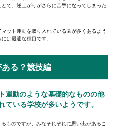
ことで、逆上がりがさらに苦手になってしまった
てマット運動を取り入れている園が多くあるよう
るには最適な種目です。
を目指せる？プロのダンサーになる方法
る？プロになりたい！という人も多いと思います。独学だとプロに
がある？競技編
ト運動のような基礎的なものの他
持っていく女子のための持ち物リスト
れている学校が多いようです。
時には、どのような持ち物が必要なのでしょうか？結婚式に行く時
くるものですが、みなそれぞれに思い出があるこ