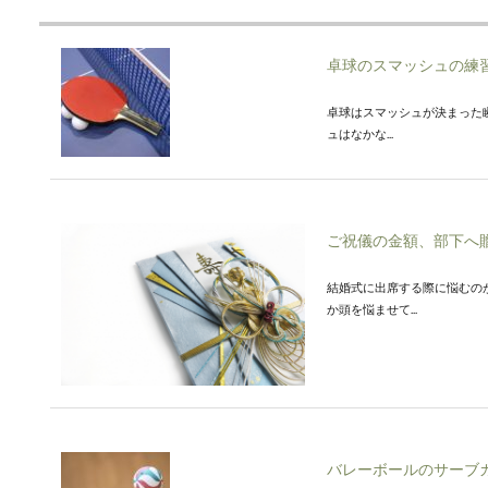
卓球のスマッシュの練
卓球はスマッシュが決まった
ュはなかな...
ご祝儀の金額、部下へ
結婚式に出席する際に悩むの
か頭を悩ませて...
バレーボールのサーブ