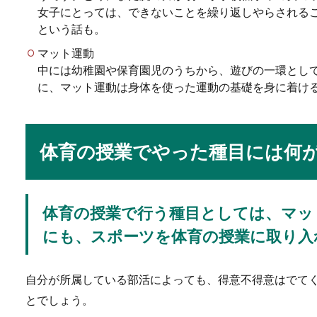
女子にとっては、できないことを繰り返しやらされる
という話も。
マット運動
中には幼稚園や保育園児のうちから、遊びの一環とし
に、マット運動は身体を使った運動の基礎を身に着け
ダンスは独学でもプロ
ダンスは独学でもプロになれ
体育の授業でやった種目には何
はなれない...
体育の授業で行う種目としては、マッ
結婚式に参列する時に
にも、スポーツを体育の授業に取り入
結婚式に招待されて参列する
には、フォ...
自分が所属している部活によっても、得意不得意はでて
とでしょう。