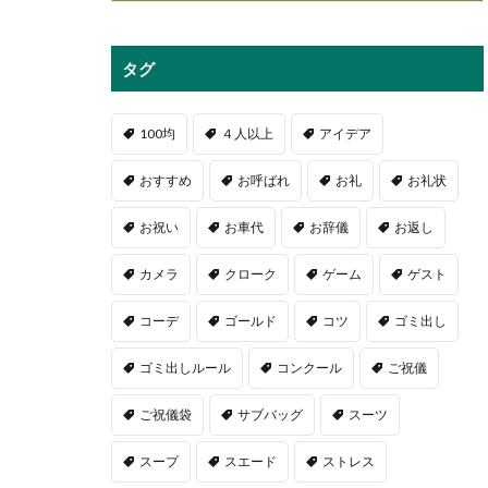
タグ
100均
４人以上
アイデア
おすすめ
お呼ばれ
お礼
お礼状
お祝い
お車代
お辞儀
お返し
カメラ
クローク
ゲーム
ゲスト
コーデ
ゴールド
コツ
ゴミ出し
ゴミ出しルール
コンクール
ご祝儀
ご祝儀袋
サブバッグ
スーツ
スープ
スエード
ストレス