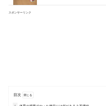
バレーボールをしている人の
いる人もいるの...
スポンサーリンク
舞台の観劇マナーを確
舞台観劇初心者の方は、観劇
人や、守ら...
先勝の結婚式・午後か
結婚式の日取りを決める時、
式がNGと言わ...
目次
1
体育の授業でやった種目には何がある？基礎編