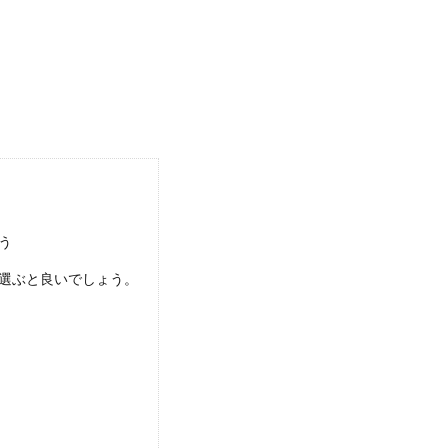
あり・式なしによる甥にあげる金額の違い
祝いをどのくらいあげればいいのか迷う人も多いでしょう。また、
う
を休む場合のスムーズな交渉術
選ぶと良いでしょう。
は多いですが、年末年始やお盆など、長期の休みを取るのが取りに
機のコツ！即採用に繋がるポイントの考え方