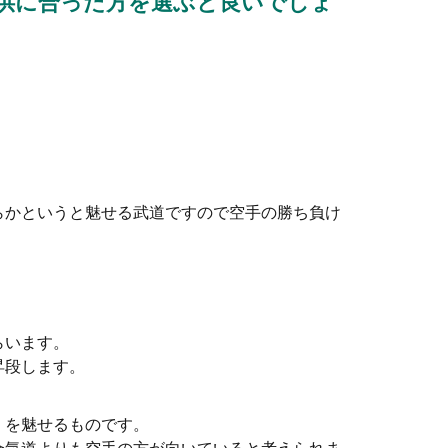
供に合った方を選ぶと良いでしょ
ない方がいい場合もあるので注意しよう
取引先との約束の時間に遅刻しそうなど、社会人になっても遅刻し
らかというと魅せる武道ですので空手の勝ち負け
辞儀の回数は多い！タイミングとやり方
まれた時に、どんなスピーチをしようかと頭を悩ませるでしょう
らいます。
昇段します。
」を魅せるものです。
コツ。基本・エッジ・ターンのやり方
合気道よりも空手の方が向いていると考えられま