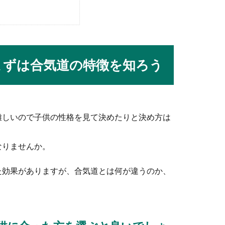
は、自分がどうして品出しのバイトに応募したのかという理由やき
まずは合気道の特徴を知ろう
夫でも注意したい事とルールやマナー
心もリフレッシュしたいと岩盤浴は女性にも男性にも人気がありま
難しいので子供の性格を見て決めたりと決め方は
。
なりませんか。
贈る場合はいくら包むべき？ご祝儀マナー
た効果がありますが、合気道とは何が違うのか、
がご祝儀の金額。特に上司として部下へ贈る場合、いくら包むべき