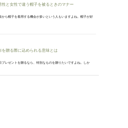
男性と女性で違う帽子を被るときのマナー
段から帽子を着用する機会が多いという人もいますよね。帽子が好
布を贈る際に込められる意味とは
日プレゼントを贈るなら、特別なものを贈りたいですよね。しか
すべき言葉遣いについて徹底解説
業では言葉遣いに注意すべきだということはわかっていても、普段