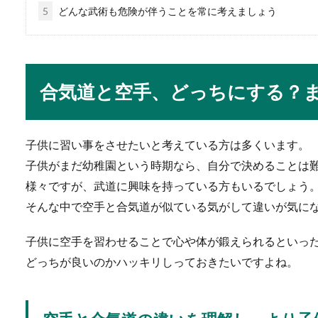
5
どんな武術も危険が伴うことを常に考えましょう
品出しのバイトの志望動機で
っかけを答えな...
合気道と空手、どっちにする？
岩盤浴でスマホが大丈
しっかり汗を流したい・体も
す。ス...
子供に習い事をさせたいと考えている方は多くいます。
子供がまだ幼稚園という時期なら、自分で決めることは
様々ですが、武道に興味を持っている方もいるでしょう
そんな中で空手と合気道が似ている気がして違いが気に
ご祝儀の金額、部下へ
子供に空手を習わせることで心や体が鍛えられるといっ
結婚式に出席する際に悩むの
か頭を悩ませて...
どっちが良いのかハッキリしっておきたいですよね。