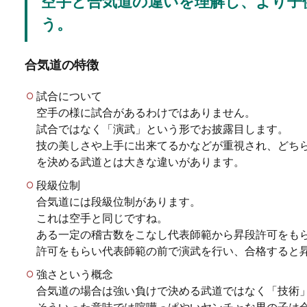
空手と合気道の違いを理解し、より子
う。
遅刻の理由を先に言わ
合気道の特徴
寝坊して会社に遅刻しそう、
てしまうことは...
試合について
空手の様に試合があるわけではありません。
試合ではなく「演武」という形でお披露目します。
技の美しさや上手に出来てるかなどが重視され、どち
友人スピーチの時のお
を決める武道とは大きな違いがあります。
友人の結婚式のスピーチを頼
段級位制
が、その他にもお...
合気道には段級位制があります。
これは空手と同じですね。
ある一定の稽古数をこなし代表師範から昇段許可をも
許可をもらい代表師範の前で演武を行い、合格すると
強さという概念
合気道の場合は強い負けで決める武道ではなく「技術
スノーボードの上達の
そういった意味では喧嘩っぱやいヤンチャな男の子は