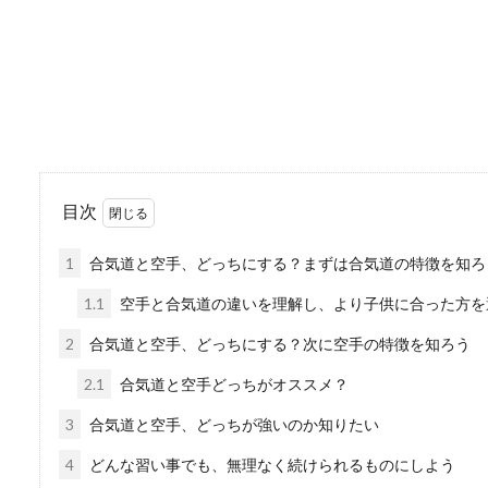
【結婚祝いの相場】式
甥が結婚するとなると、結婚
入籍だけし...
目次
1
合気道と空手、どっちにする？まずは合気道の特徴を知ろ
大学生が帰省でバイト
1.1
空手と合気道の違いを理解し、より子供に合った方を
大学生でバイトをしている方
2
合気道と空手、どっちにする？次に空手の特徴を知ろう
くいと悩んでい...
2.1
合気道と空手どっちがオススメ？
3
合気道と空手、どっちが強いのか知りたい
品出しバイトの志望動
4
どんな習い事でも、無理なく続けられるものにしよう