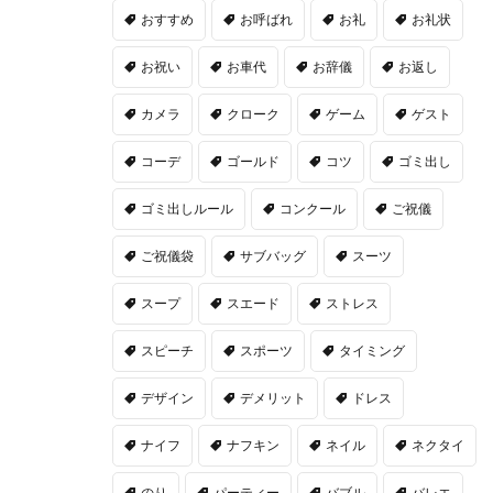
おすすめ
お呼ばれ
お礼
お礼状
お祝い
お車代
お辞儀
お返し
カメラ
クローク
ゲーム
ゲスト
コーデ
ゴールド
コツ
ゴミ出し
ゴミ出しルール
コンクール
ご祝儀
ご祝儀袋
サブバッグ
スーツ
スープ
スエード
ストレス
スピーチ
スポーツ
タイミング
デザイン
デメリット
ドレス
ナイフ
ナフキン
ネイル
ネクタイ
のり
パーティー
バブル
バレエ