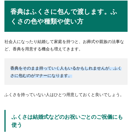
香典はふくさに包んで渡します。ふ
くさの色や種類や使い方
スノボ始める初心者に必要なセットは
何があるの？
社会人になったり結婚して家庭を持つと、お葬式や親族の法事な
今年の冬に初めてスノボに挑戦する初心者なら、
ど、香典を用意する機会も増えてきます。
まず始めることは道具などの準備です。スポーツ
用品店で...
香典をそのまま持っていく人もいるかもしれませんが、ふく
さに包むのがマナーになります。
喪中期間は結婚式の招待を断る？不幸
があったときの結婚式マナー
ふくさを持っていない人はひとつ用意しておくと良いでしょう。
自分の喪中期間に結婚式に招待された場合、結婚
式に出席しても良いのか、マナーについて気にな
るものです。...
ふくさは結婚式などのお祝いごとのご祝儀にも
使う