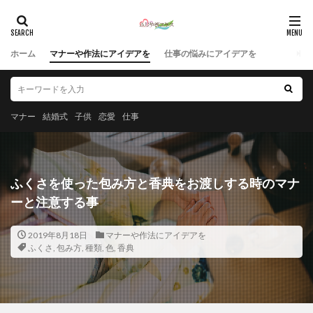
ホーム
マナーや作法にアイデアを
仕事の悩みにアイデアを
マナー
結婚式
子供
恋愛
仕事
ふくさを使った包み方と香典をお渡しする時のマナ
ーと注意する事
2019年8月18日
マナーや作法にアイデアを
ふくさ
,
包み方
,
種類
,
色
,
香典