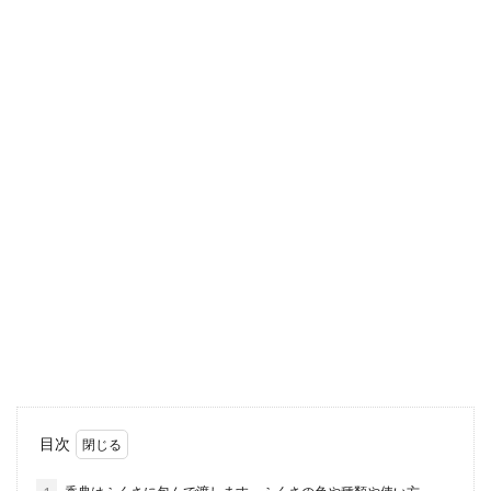
スクワットの重量の平均は何kg？自分
の体重に合わせて始めよう
ジムなどでバーベルスクワットに挑戦する場合、
重量は何kgにすればいいのかわからない人も多い
のではない...
香典を送る場合の宛名は喪主になりま
す。送り方や手紙の書き方
知り合いの訃報を聞いたけれども、仕事や遠方な
どの理由でどうしても葬儀に参列出来ない場合も
あります。...
ダブルスに勝つ卓球のコツ・多球練習
目次
とフットワークの練習方法