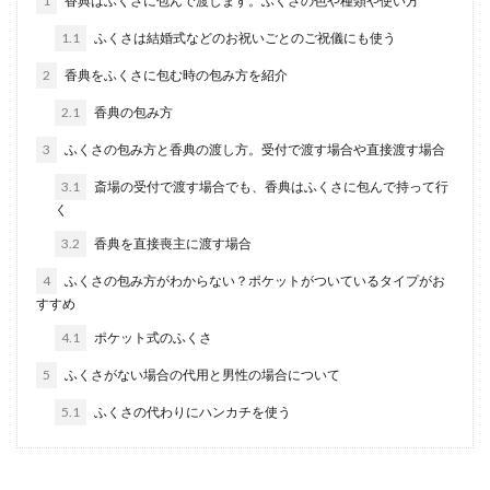
1
香典はふくさに包んで渡します。ふくさの色や種類や使い方
卓球の試合には、1対1で行うシングルスの試合と
1.1
ふくさは結婚式などのお祝いごとのご祝儀にも使う
2対2で行うダブルスの試合があります。ダブルス
の試合に...
2
香典をふくさに包む時の包み方を紹介
2.1
香典の包み方
3
ふくさの包み方と香典の渡し方。受付で渡す場合や直接渡す場合
ダンスの上達期間と効率的なコツコツ
練習で上達スピードもアップ
3.1
斎場の受付で渡す場合でも、香典はふくさに包んで持って行
く
ダンスが上達する期間とは一般的にどれくらいな
3.2
香典を直接喪主に渡す場合
のでしょうか？ダンスを始めたばかりだと、いつ
になったら人...
4
ふくさの包み方がわからない？ポケットがついているタイプがお
すすめ
4.1
ポケット式のふくさ
どうして質問に答えないの？相手の心
5
ふくさがない場合の代用と男性の場合について
理を知りたい
5.1
ふくさの代わりにハンカチを使う
人とのコミュニケーションの中で一番重要なのは
会話のやり取りです。会話のやり取りの中でこち
らから質...