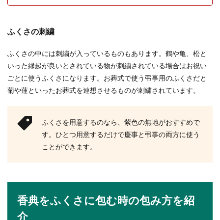
ハンドメイドの販売をして収入がある場合は確定
申告や届出が必要となります。たいした金額では
ないから…と...
ふくさの刺繍
ふくさの中には刺繍が入っているものもあります。鶴や亀、松と
いった縁起が良いとされている物が刺繍されている場合はお祝い
友人スピーチの時のお辞儀の回数は多
ごとに使うふくさになります。お葬式で使う弔事用のふくさだと
い！タイミングとやり方
菊や蓮といったお葬式を連想させるものが刺繍されています。
友人の結婚式のスピーチを頼まれた時に、どんな
スピーチをしようかと頭を悩ませるでしょうが、
その他にもお...
ふくさを用意するのなら、紫色の無地がおすすめで
す。ひとつ用意するだけで慶事と弔事の両方に使う
ことができます。
結婚式を断る時の上手な断り方と理由
の伝え方【大人のマナー】
知人からの結婚式の招待状が来ると嬉しい気持ち
香典をふくさに包む時の包み方を紹
になりますが、やむを得ず欠席をしなければいけ
介
ない時には、...