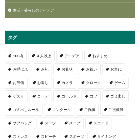
生活・暮らしのアイデア
タグ
100均
４人以上
アイデア
おすすめ
お呼ばれ
お礼
お礼状
お祝い
お車代
お辞儀
お返し
カメラ
クローク
ゲーム
ゲスト
コーデ
ゴールド
コツ
ゴミ出し
ゴミ出しルール
コンクール
ご祝儀
ご祝儀袋
サブバッグ
スーツ
スープ
スエード
ストレス
スピーチ
スポーツ
タイミング