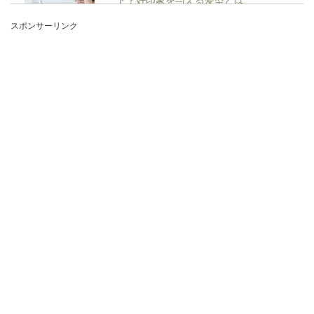
スポンサーリンク
消防士採用試験は、筆記や体力試験の他にも「面
接試験」があります。この３つの試験を突破して
晴れて消...
ジムのトレーナーの給料の目安といろ
いろな働き方
ジムのトレーナーとして働きたいという場合に
は、仕事内容はもちろん、給料の相場も気になり
ます。実際...
ふくさを使った包み方と香典をお渡し
する時のマナーと注意する事
急なお葬式や親族の法事などで香典を用意するこ
とになった場合のマナーについて紹介します。香