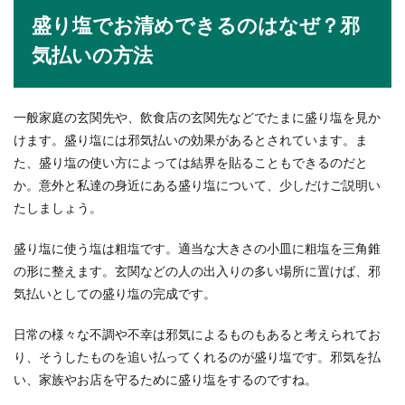
盛り塩でお清めできるのはなぜ？邪
【結婚祝いの相場】式あり・式なしに
よる甥にあげる金額の違い
気払いの方法
甥が結婚するとなると、結婚祝いをどのくらいあ
げればいいのか迷う人も多いでしょう。また、入
一般家庭の玄関先や、飲食店の玄関先などでたまに盛り塩を見か
籍だけし...
けます。盛り塩には邪気払いの効果があるとされています。ま
た、盛り塩の使い方によっては結界を貼ることもできるのだと
か。意外と私達の身近にある盛り塩について、少しだけご説明い
たしましょう。
盛り塩に使う塩は粗塩です。適当な大きさの小皿に粗塩を三角錐
の形に整えます。玄関などの人の出入りの多い場所に置けば、邪
気払いとしての盛り塩の完成です。
日常の様々な不調や不幸は邪気によるものもあると考えられてお
り、そうしたものを追い払ってくれるのが盛り塩です。邪気を払
い、家族やお店を守るために盛り塩をするのですね。