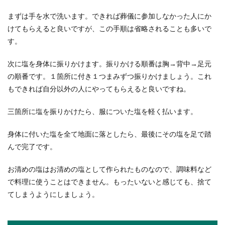
違いがあると...
まずは手を水で洗います。できれば葬儀に参加しなかった人にか
けてもらえると良いですが、この手順は省略されることも多いで
す。
ジムに必要な持ち物。女性のジム通い
に持っていくべき物リスト
次に塩を身体に振りかけます。振りかける順番は胸→背中→足元
の順番です。１箇所に付き１つまみずつ振りかけましょう。これ
体型の変化が気になり、ジムに通う女性も多いで
もできれば自分以外の人にやってもらえると良いですね。
すよね。しかし、初めてジムを利用する時には、
どんな物を持...
三箇所に塩を振りかけたら、服についた塩を軽く払います。
身体に付いた塩を全て地面に落としたら、最後にその塩を足で踏
結婚式の男の持ち物、忘れてはいけな
んで完了です。
い物とあると便利な物
お清めの塩はお清めの塩として作られたものなので、調味料など
結婚式に招待されたけれど結婚式に出席するのは
で料理に使うことはできません。もったいないと感じても、捨て
初めてという場合には、当日何を持って行くと良
てしまうようにしましょう。
いのかよくわ...