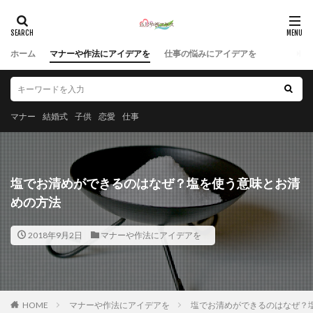
ホーム
マナーや作法にアイデアを
仕事の悩みにアイデアを
マナー
結婚式
子供
恋愛
仕事
塩でお清めができるのはなぜ？塩を使う意味とお清
めの方法
2018年9月2日
マナーや作法にアイデアを
HOME
マナーや作法にアイデアを
塩でお清めができるのはなぜ？