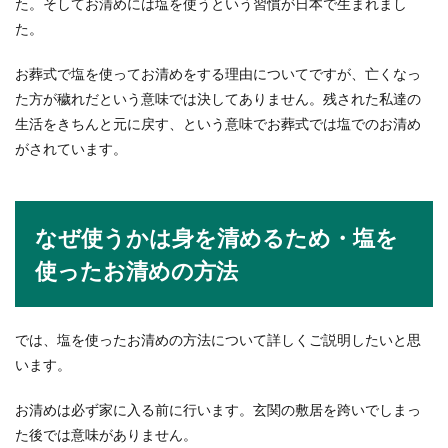
た。そしてお清めには塩を使うという習慣が日本で生まれまし
た。
会話をしていると、相手からされた質問と自分の
答えがずれる事に気がつくこともあります。相手
お葬式で塩を使ってお清めをする理由についてですが、亡くなっ
が納...
た方が穢れだという意味では決してありません。残された私達の
生活をきちんと元に戻す、という意味でお葬式では塩でのお清め
がされています。
娘に嫉妬する母親。母親は娘に何を投
影するのか。その心理とは
娘に対して嫉妬する母親。母親は、大地のような
なぜ使うかは身を清めるため・塩を
広い心で何ごとにも許しを。母親は、泉よりも
使ったお清めの方法
深...
では、塩を使ったお清めの方法について詳しくご説明したいと思
似ているけれども全然違う？野球とベ
います。
ースボールの違い
お清めは必ず家に入る前に行います。玄関の敷居を跨いでしまっ
野球とベースボールにはどのような違いがあるの
た後では意味がありません。
でしょうか？ルールは同じでも、ここまで細かい