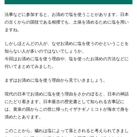
スキー初心者向けのエッジの研ぎ方や
法事などに参加すると、お清めで塩を使うことがあります。日本
頻度について解説します
の古くからの国技である相撲でも、土俵を清めるために塩を用い
ますね。
スキー初心者であっても、エッジを研ぐことによ
って滑りは変わると言われていますが、研ぎ方が
しかしほとんどの人が、なぜお清めに塩を使うのかということを
わからない人...
知らない人が多いのではないでしょうか。
今回はお清めに塩を使う理由や、塩を使ったお清めの方法などに
付いてまとめてみました。
バレーボールのサーブカットのコツ！
できない理由と上達するコツ
まずはお清めに塩を使う理由から見ていきましょう。
バレーボールをしている人の中には、サーブカッ
現代の日本でお清めに塩を使う理由をさかのぼると、日本の神話
トがなかなかうまくできない事に頭を悩ませてい
にたどり着きます。日本最古の歴史書として知られる古事記に
る人もいるの...
は、黄泉の国からこの世に帰ったイザナギノミコトが海水で身を
清めたとあります。
質問と答えがずれる原因と対処法！会
このことから、穢れは塩によって落とされると考えられてきまし
話を成り立たせる方法を解説