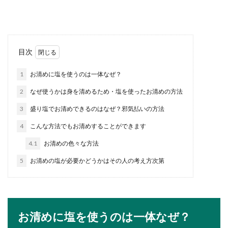
典は...
スキー初心者の道具選びのポイント！
目次
チェックするべき項目
1
お清めに塩を使うのは一体なぜ？
スキーをこれから始めるというスキー初心者はど
2
なぜ使うかは身を清めるため・塩を使ったお清めの方法
のような道具を揃えれば良いのでしょうか？スキ
ーを選び...
3
盛り塩でお清めできるのはなぜ？邪気払いの方法
4
こんな方法でもお清めすることができます
4.1
お清めの色々な方法
懸垂を行うと筋肉のどこに効果がある
のか、詳しく説明します
5
お清めの塩が必要かどうかはその人の考え方次第
筋トレの一つである「懸垂」。腕を使うから、腕
の筋肉に一番効果があると思っている人も多いで
しょう。...
お清めに塩を使うのは一体なぜ？