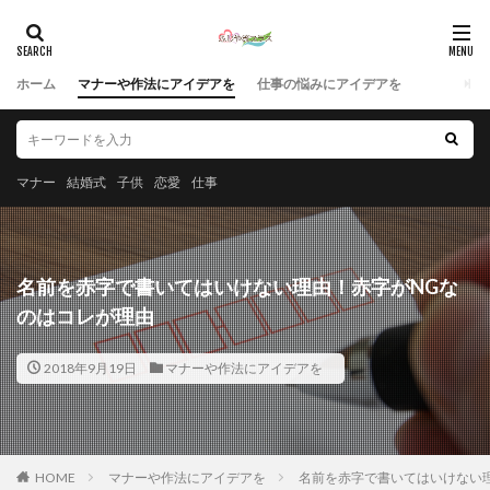
ホーム
マナーや作法にアイデアを
仕事の悩みにアイデアを
マナー
結婚式
子供
恋愛
仕事
名前を赤字で書いてはいけない理由！赤字がNGな
のはコレが理由
2018年9月19日
マナーや作法にアイデアを
HOME
マナーや作法にアイデアを
名前を赤字で書いてはいけない