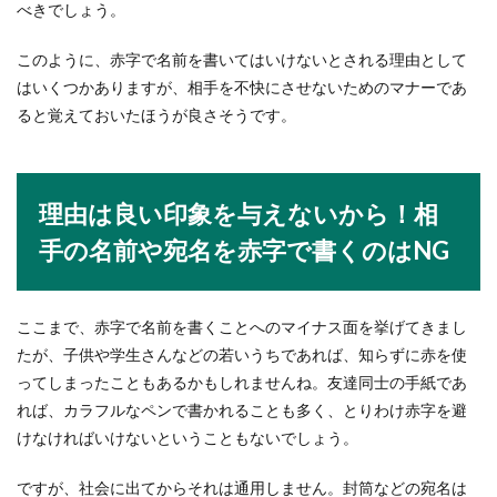
べきでしょう。
習をすればい...
このように、赤字で名前を書いてはいけないとされる理由として
はいくつかありますが、相手を不快にさせないためのマナーであ
ダイビングが趣味。女性がハマる理由
ると覚えておいたほうが良さそうです。
と抱える色々な悩みとは
ダイビングが趣味という女性にその魅力を聞いて
みました。ダイビングはお金がかかるイメージが
理由は良い印象を与えないから！相
あり...
手の名前や宛名を赤字で書くのはNG
帽子着用時のマナー・男性と女性で違
ここまで、赤字で名前を書くことへのマイナス面を挙げてきまし
う帽子を被るときのマナー
たが、子供や学生さんなどの若いうちであれば、知らずに赤を使
ってしまったこともあるかもしれませんね。友達同士の手紙であ
オシャレのアイテムとして普段から帽子を着用す
れば、カラフルなペンで書かれることも多く、とりわけ赤字を避
る機会が多いという人もいますよね。帽子が好き
でいつも着用...
けなければいけないということもないでしょう。
ですが、社会に出てからそれは通用しません。封筒などの宛名は