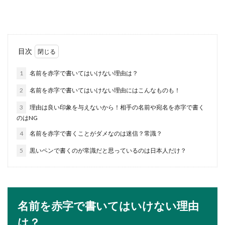
できるなら、と...
兄弟へのご祝儀の金額の相場と渡し方
目次
【夫婦で出席する場合】
1
名前を赤字で書いてはいけない理由は？
自分の兄弟の結婚式に夫婦で出席するとなると、
2
名前を赤字で書いてはいけない理由にはこんなものも！
ご祝儀はいくら用意すればいいのか迷ってしまう
のではないで...
3
理由は良い印象を与えないから！相手の名前や宛名を赤字で書く
のはNG
4
名前を赤字で書くことがダメなのは迷信？常識？
誕生日プレゼントに財布を贈る際に込
5
黒いペンで書くのが常識だと思っているのは日本人だけ？
められる意味とは
大切な家族や恋人などに誕生日プレゼントを贈る
なら、特別なものを贈りたいですよね。しかし、
プレゼン...
名前を赤字で書いてはいけない理由
は？