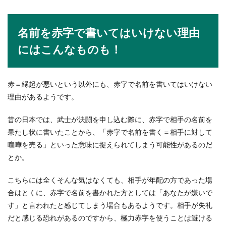
テニスを始めたばかりの初心者の人の中には、ど
んな練習メニューをこなせばテニスが上達するの
名前を赤字で書いてはいけない理由
か知りたい人...
にはこんなものも！
食事中のゲップはマナー違反！食事中
赤＝縁起が悪いという以外にも、赤字で名前を書いてはいけない
のゲップを予防する方法
理由があるようです。
食事中にゲップをする人がいますよね。ゲップは
昔の日本では、武士が決闘を申し込む際に、赤字で相手の名前を
生理現象ですから、出てしまうのは仕方がないこ
果たし状に書いたことから、「赤字で名前を書く＝相手に対して
とでしょう。...
喧嘩を売る」といった意味に捉えられてしまう可能性があるのだ
とか。
野球の練習メニュー・守備が上達する
こちらには全くそんな気はなくても、相手が年配の方であった場
練習法と練習メニューを紹介
合はとくに、赤字で名前を書かれた方としては「あなたが嫌いで
す」と言われたと感じてしまう場合もあるようです。相手が失礼
野球の守備がうまくなる練習メニューについて知
だと感じる恐れがあるのですから、極力赤字を使うことは避ける
りたい・練習するときはどんなことを意識して練