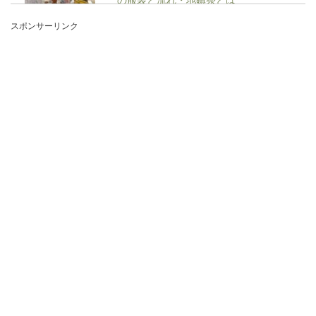
スポンサーリンク
地鎮祭を行う時、どんな服装で出席したら良いの
かわからない人もいますよね。地鎮祭に何度も出
席する経験が...
サッカーのパス回しのコツは？うまく
パスをするコツとパスの方法
サッカーは足でボールを蹴り、パス回し・ドリブ
ルをすることでボールを繋ぎ、ゴールにシュート
を決めて得点...
コンビニのイートインで勉強してもい
い？時間制限はあるの
コンビニのイートインは勉強するのに向いてい
る？確かになんでもそろっているコンビニで勉強