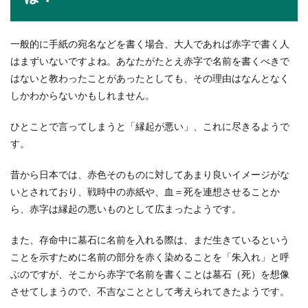
退院のお礼を医師に渡したいときのポ
イントと注意点とは
一般的に手紙の宛名などを書く場合、大人であれば赤字で書く人
はまずいないですよね。あなたがたとえ赤字で名前を書くべきで
入院していた病院を退院するときには、お世話に
はないと教わったことがあったとしても、その理由はなんとなく
なった医師や看護師にお礼を渡したいという人も
しかわからないかもしれません。
いるのではな...
ひとことで言ってしまうと「縁起が悪い」、これに尽きるようで
す。
テニスの練習メニューを紹介。少人数
でも出来る様々な練習方法
昔から日本では、赤色そのものに対してあまり良いイメージがな
いとされており、戦時中の赤紙や、血＝死を連想させることか
テニスの練習がしたいと思っても、人数が少ない
ら、赤字は縁起の悪いものとして広まったようです。
場合はどんな練習をすると良いのでしょう。ここ
では少人...
また、存命中に墓石に名前を入れる際は、まだ生きているという
ことを示すために名前の部分を赤く染めることを「朱入れ」と呼
ぶのですが、そこから赤字で名前を書くことは墓石（死）を想像
テニス初心者におすすめの練習メニュ
させてしまうので、不吉なこととして考えられてきたようです。
ーと上達のコツを解説