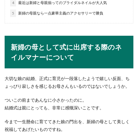
どんな物を持...
4
最近は新婦と母親揃ってのブライダルネイルが大人気
5
新婦の母親なら一点豪華主義のアクセサリーで勝負
高校生の勉強時間について！進学校と
中堅校の差と勉強方法
新婦の母として式に出席する際のネ
高校生の勉強時間は進学校と中堅校では、どのく
らいの差があるのでしょうか。驚くことに受験が
イルマナーについて
間近...
大切な娘の結婚、正式に育児が一段落したようで嬉しい反面、ち
【袱紗の渡し方】包み方から結婚式で
ょっぴり寂しさを感じるお母さんもいるのではないでしょうか。
の渡し方まで徹底解説
ついこの前まであんなに小さかったのに。
結婚式に初めて出席することになった場合、ご祝
結婚式は親にとっても、非常に感慨深いことです。
儀をいつどうやって渡せばいいのかわからない人
の方が多いで...
今まで一生懸命に育ててきた娘の門出を、新婦の母として美しく
祝福してあげたいものですね。