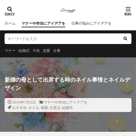
ホーム
マナーや作法にアイデアを
仕事の悩みにアイデアを
マナー
結婚式
子供
恋愛
仕事
新婦の母として出席する時のネイル事情とネイルデ
ザイン
2019年7月3日
マナーや作法にアイデアを
おすすめ
,
ネイル
,
母親
,
注意点
,
結婚式