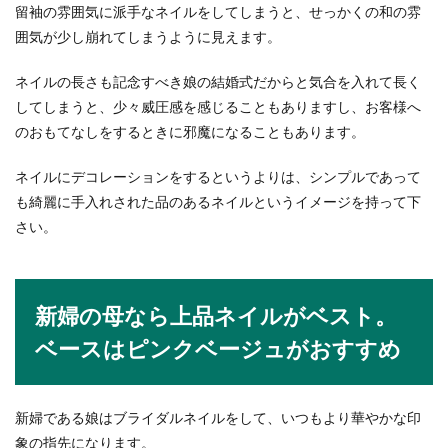
留袖の雰囲気に派手なネイルをしてしまうと、せっかくの和の雰
プロボウラーのフォームっていつ見てもきれいで
囲気が少し崩れてしまうように見えます。
すよね。でも素人がマネしてみても、なかなか同
じフォームに...
ネイルの長さも記念すべき娘の結婚式だからと気合を入れて長く
してしまうと、少々威圧感を感じることもありますし、お客様へ
のおもてなしをするときに邪魔になることもあります。
水泳の競泳の競技の種類について。特
徴とルール
ネイルにデコレーションをするというよりは、シンプルであって
も綺麗に手入れされた品のあるネイルというイメージを持って下
水泳の競泳の競技にはいろいろな種類がありま
さい。
す。『自由形』・『背泳ぎ』・『平泳ぎ』・『バ
タフライ』...
新婦の母なら上品ネイルがベスト。
ハローワークから紹介された面接を辞
ベースはピンクベージュがおすすめ
退する時の方法と注意点
ハローワークから紹介状をもらい面接日が決定し
新婦である娘はブライダルネイルをして、いつもより華やかな印
た後になって、様々な理由により辞退したいこと
象の指先になります。
もあります。...