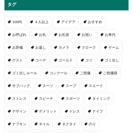
タグ
100均
４人以上
アイデア
おすすめ
お呼ばれ
お礼
お礼状
お祝い
お車代
お辞儀
お返し
カメラ
クローク
ゲーム
ゲスト
コーデ
ゴールド
コツ
ゴミ出し
ゴミ出しルール
コンクール
ご祝儀
ご祝儀袋
サブバッグ
スーツ
スープ
スエード
ストレス
スピーチ
スポーツ
タイミング
デザイン
デメリット
ドレス
ナイフ
ナフキン
ネイル
ネクタイ
のり