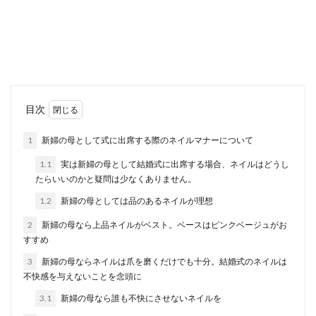
相撲を見ているとお相撲さんの他にも、行司や行
司の掛け声に注目が行きます。行司の掛け声には
意味...
御祝儀を連名で包むときの表書き・友
目次
達と連名で包むときの書き方
1
新婦の母として式に出席する際のネイルマナーについて
友達同士で御祝儀を包むことになった時、連名で
1.1
実は新婦の母として結婚式に出席する場合、ネイルはどうし
包む場合は、御祝儀袋の表書きにどのように名前
たらいいのかと疑問は少なくありません。
を記載すれば...
1.2
新婦の母としては品のあるネイルが理想
2
新婦の母なら上品ネイルがベスト。ベースはピンクベージュがお
すすめ
ジムに必要な持ち物。女性のジム通い
に持っていくべき物リスト
3
新婦の母ならネイルは爪を磨くだけでも十分。結婚式のネイルは
不快感を与えないことを念頭に
体型の変化が気になり、ジムに通う女性も多いで
3.1
新婦の母なら誰も不快にさせないネイルを
すよね。しかし、初めてジムを利用する時には、