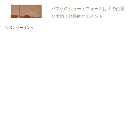
バスケのシュートフォームは手の位置
が大切！効果的なポイント
スポンサーリンク
バスケのシュートフォームにおいて手の位置は重
要なポイントになります。ボールを支える手の位
置やボー...
大学生が帰省でバイトを休む場合のス
ムーズな交渉術
大学生でバイトをしている方は多いですが、年末
年始やお盆など、長期の休みを取るのが取りにく
いと悩んでい...
わかると面白い！相撲の行司の掛け声
や意味について