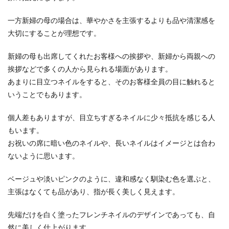
一方新婦の母の場合は、華やかさを主張するよりも品や清潔感を
大切にすることが理想です。
結婚式でマナー違反にならないため
に！親族の和装に合う髪型
新婦の母も出席してくれたお客様への挨拶や、新婦から両親への
挨拶などで多くの人から見られる場面があります。
結婚式に親族として参加をする場合、親や姉妹は
あまりに目立つネイルをすると、そのお客様全員の目に触れると
和装が一般的です。着付けと一緒に髪型のセット
いうことでもあります。
もプロの方に...
個人差もありますが、目立ちすぎるネイルに少々抵抗を感じる人
もいます。
お祝いの席に暗い色のネイルや、長いネイルはイメージとは合わ
ないように思います。
ベージュや淡いピンクのように、違和感なく馴染む色を選ぶと、
主張はなくても品があり、指が長く美しく見えます。
先端だけを白く塗ったフレンチネイルのデザインであっても、自
然に美しく仕上がります。