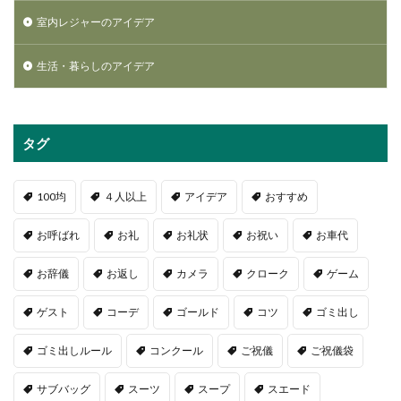
室内レジャーのアイデア
生活・暮らしのアイデア
タグ
100均
４人以上
アイデア
おすすめ
お呼ばれ
お礼
お礼状
お祝い
お車代
お辞儀
お返し
カメラ
クローク
ゲーム
ゲスト
コーデ
ゴールド
コツ
ゴミ出し
ゴミ出しルール
コンクール
ご祝儀
ご祝儀袋
サブバッグ
スーツ
スープ
スエード