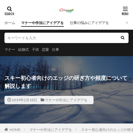
ホーム
マナーや作法にアイデアを
仕事の悩みにアイデアを
マナー
結婚式
子供
恋愛
仕事
スキー初心者向けのエッジの研ぎ方や頻度について
解説します
2019年2月18日
マナーや作法にアイデアを
HOME
マナーや作法にアイデアを
スキー初心者向けのエッジの研