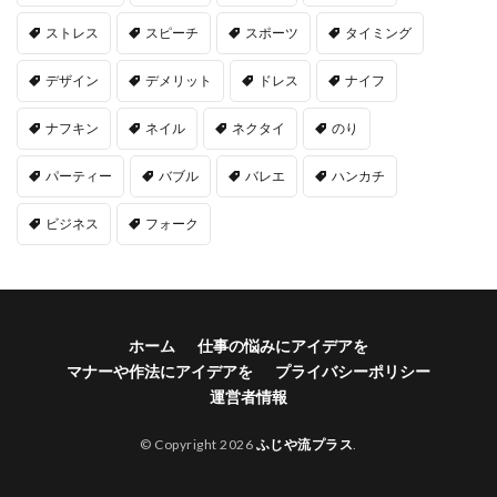
ストレス
スピーチ
スポーツ
タイミング
デザイン
デメリット
ドレス
ナイフ
ナフキン
ネイル
ネクタイ
のり
パーティー
バブル
バレエ
ハンカチ
ビジネス
フォーク
ホーム
仕事の悩みにアイデアを
マナーや作法にアイデアを
プライバシーポリシー
運営者情報
© Copyright 2026
ふじや流プラス
.