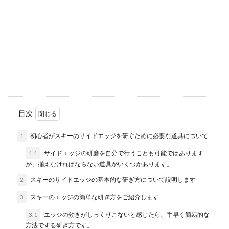
先勝の結婚式・午後からの結婚式は
NG！でも午前中はOKです
結婚式の日取りを決める時、六曜を意識して日取
りを決めることがあります。先勝は午後の結婚式
がNGと言わ...
バレーボールのフローターサーブの練
目次
習方法と上達のコツ
1
初心者がスキーのサイドエッジを研ぐために必要な道具について
バレーボールの試合はまずサーブから始まりま
1.1
サイドエッジの研磨を自分で行うことも可能ではあります
す。そのサーブがなかなか上手く入らないと悩ん
が、揃えなければならない道具がいくつかあります。
でいる方は多い...
2
スキーのサイドエッジの基本的な研ぎ方について説明します
3
スキーのエッジの簡単な研ぎ方をご紹介します
結婚式のお呼ばれにはヘアアレンジが
3.1
エッジの効きがしっくりこないと感じたら、手早く簡易的な
必要なポニーテール
方法でする研ぎ方です。