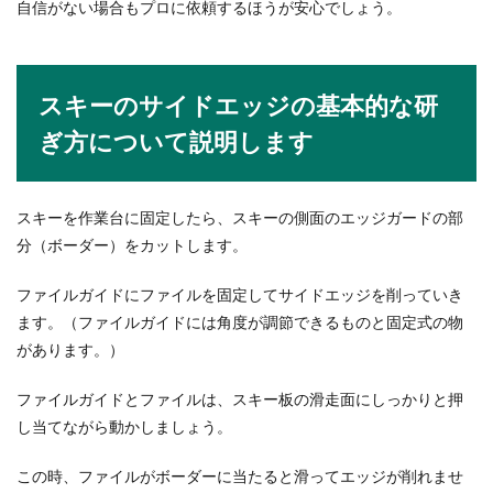
自信がない場合もプロに依頼するほうが安心でしょう。
結婚式に持っていくバッグ！おしゃれで可愛いも
のが販売されていますが、どれも小さくて荷物が
入り切らない...
スキーのサイドエッジの基本的な研
ぎ方について説明します
結婚式披露宴の時間に間に合う余裕を
持った受付到着時間をご紹介
スキーを作業台に固定したら、スキーの側面のエッジガードの部
結婚式の披露宴に招待をされたら、余裕を持った
分（ボーダー）をカットします。
到着時間を設定してください。開始時間ギリギリ
の到着や受付...
ファイルガイドにファイルを固定してサイドエッジを削っていき
ます。（ファイルガイドには角度が調節できるものと固定式の物
があります。）
ファイルガイドとファイルは、スキー板の滑走面にしっかりと押
し当てながら動かしましょう。
この時、ファイルがボーダーに当たると滑ってエッジが削れませ