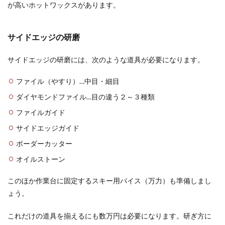
が高いホットワックスがあります。
ダブルステニス前衛の基本的な動きと
上達に繋がる動き
サイドエッジの研磨
ダブルステニスの前衛はどのような動きをしたら
いいのでしょうか？なかなか活躍できないときに
サイドエッジの研磨には、次のような道具が必要になります。
は、こんなこ...
ファイル（やすり）…中目・細目
ダイヤモンドファイル…目の違う２～３種類
懸垂を行うと筋肉のどこに効果がある
ファイルガイド
のか、詳しく説明します
サイドエッジガイド
筋トレの一つである「懸垂」。腕を使うから、腕
ボーダーカッター
の筋肉に一番効果があると思っている人も多いで
オイルストーン
しょう。...
このほか作業台に固定するスキー用バイス（万力）も準備しまし
ょう。
結婚式のサブバッグは100均でも大丈
夫？選ぶ際のポイント
これだけの道具を揃えるにも数万円は必要になります。研ぎ方に