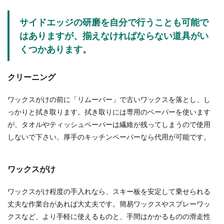
ら正式な書類...
サイドエッジの研磨を自分で行うことも可能で
はありますが、揃えなければならない道具がい
飲食店のキャンセル料は払わないとい
くつかあります。
けない？キャンセル料とは
クリーニング
飲食店のキャンセル料が発生するのは、何日前か
ら？払わないと請求される？友達と一緒にご飯を
食べ...
ワックスがけの前に「リムーバー」で古いワックスを落とし、し
っかりと拭き取ります。拭き取りには専用のペーパーを使います
が、タオルやティッシュペーパーは繊維が残ってしまうので使用
しないで下さい。厚手のキッチンペーパーなら代用が可能です。
バレエの発表会に来てくれた人へのお
礼状の書き方について解説
ワックスがけ
子供の初めてのバレエの発表会。家族だけではな
くママ友や幼稚園のお友達も見に来てくれると、
ワックスがけ程度の手入れなら、スキー板を安定して乗せられる
子供も親も嬉...
丈夫な作業台があれば大丈夫です。簡易ワックスやスプレーワッ
クスなど、より手軽に使えるものと、手間はかかるものの滑走性