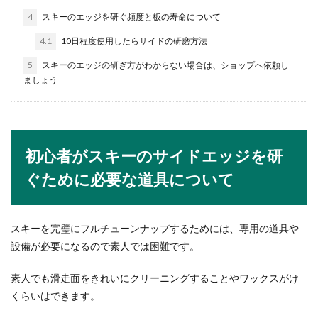
4
スキーのエッジを研ぐ頻度と板の寿命について
結婚式にお呼ばれをしたら、まずは服装が気にな
りますが、髪型やヘアアレンジもマナー違反にな
4.1
10日程度使用したらサイドの研磨方法
らないように...
5
スキーのエッジの研ぎ方がわからない場合は、ショップへ依頼し
ましょう
卓球のスマッシュ速度は球技で一番！
速く打つポイントや練習方法
初心者がスキーのサイドエッジを研
卓球のスマッシュの速度はボールを使ったスポー
ツの中でも最も速いと言われています。卓球のス
ぐために必要な道具について
マッシュの速...
スキーを完璧にフルチューンナップするためには、専用の道具や
消えるボールペンは履歴書で使用可
設備が必要になるので素人では困難です。
能？特徴とデメリット
素人でも滑走面をきれいにクリーニングすることやワックスがけ
消えるボールペンは間違った場所を消すことがで
くらいはできます。
きて便利ですよね。しかしその特徴があることか