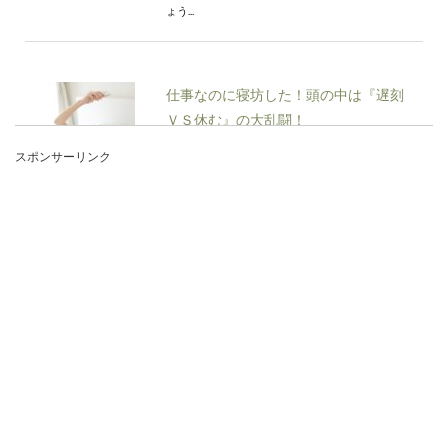
ょう...
仕事なのに寝坊した！頭の中は『遅刻
ＶＳ休む』の大乱闘！
スポンサーリンク
仕事なのに寝坊した！遅刻して出勤するより、休
むという選択をした方がビジネス的にもいいと聞
きま...
スキーのターンの種類と特徴。滑り方
のコツや練習方法も紹介
颯爽とスキーを滑る姿は、男性も女性も格好いい
と思いますね。スキーの初心者は基本の滑り方
「ボー...