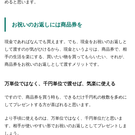
めると思います。
スーパーのレジでカゴ詰めの作業は大
変だった！テクニックを紹介
お祝いのお返しには商品券を
スーパーでレジ打ちの仕事をしている人の悩みの
一つにカゴ詰めの作業がありますね。買い物カゴ
現金であればなんでも買えます。でも、現金をお祝いのお返しと
には...
して渡すのが気がひけるから、現金というよりは、商品券で、相
手の生活を楽にする、買いたい物を買ってもらいたい、それが、
商品券をお祝いのお返しとして渡すメリットです。
バスケのコツを徹底解説！ディフェン
スは攻めることも大切です
万単位ではなく、千円単位で渡せば、気楽に使える
部活でバスケをしている人の中には、ディフェン
スが上達しないことが悩みだという人もいるでし
ですので、商品券を買う時も、できるだけ千円札の枚数を多めに
ょう。...
してプレゼントする方が喜ばれると思います。
より手頃に使えるのは、万単位ではなく、千円単位だと思いま
す。相手が使いやすい形でお祝いのお返しとしてプレゼントしま
字が綺麗な女は好印象！美文字が与え
しょう。
る印象と綺麗な字を書く方法