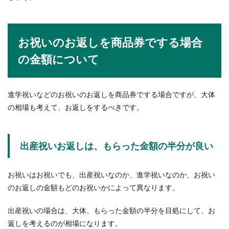
綺麗な字を書く女性って憧れますよね！字が綺麗
だと、なんだかその人の性格や生活も良いイメー
お祝いのお返しを商品券でする場合
ジがありませ...
の金額について
ダブルスに勝つ卓球のコツ・多球練習
進学祝いなどのお祝いのお返しを商品券でする場合ですが、大体
とフットワークの練習方法
の相場も考えて、お返しをするべきです。
卓球の試合には、1対1で行うシングルスの試合と
2対2で行うダブルスの試合があります。ダブルス
の試合に...
出産祝いお返しは、もらった金額の半分が良い
お祝いはお祝いでも、出産祝いなのか、進学祝いなのか、お祝い
柔術の試合に勝てない時の対処法！練
のお返しの金額もどのお祝いかによって異なります。
習や試合ま準備で目指せ勝利
出産祝いの場合は、大体、もらった金額の半分を目処にして、お
柔術をしている人の中には、なかなか試合に勝て
返しを考えるのが相場になります。
ないという悩みを抱えている人もいるのではない