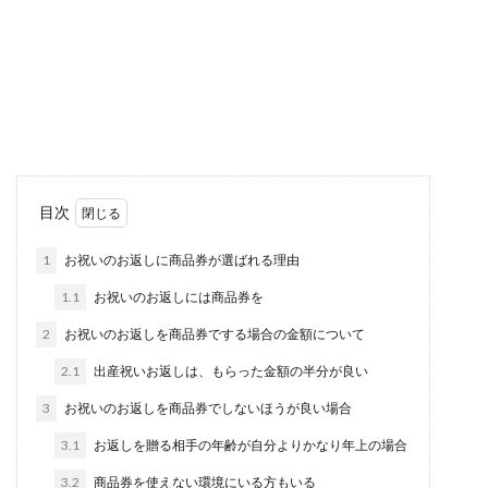
結婚式が雨のときの傘は折りたたみ？
雨が降っているときのマナー
結婚式に出席する予定の日の天気が雨だと、どん
な傘を差して結婚式に行くのが一般的なマナーな
のか、知識が...
卓球のスマッシュが入らない時に考え
目次
られる原因と対策について
1
お祝いのお返しに商品券が選ばれる理由
卓球のスマッシュが入らない！チャンスボール！
1.1
お祝いのお返しには商品券を
ここで決めたい！そう思うと、意識しすぎて...
2
お祝いのお返しを商品券でする場合の金額について
2.1
出産祝いお返しは、もらった金額の半分が良い
祝儀袋の書き方・連名4人以上でご祝儀
3
お祝いのお返しを商品券でしないほうが良い場合
を出すときの書き方
3.1
お返しを贈る相手の年齢が自分よりかなり年上の場合
連名4人で祝儀袋にご祝儀を包む時、ご祝儀袋の
3.2
商品券を使えない環境にいる方もいる