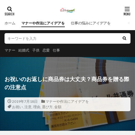
ホーム
マナーや作法にアイデアを
仕事の悩みにアイデアを
マナー
結婚式
子供
恋愛
仕事
お祝いのお返しに商品券は大丈夫？商品券を贈る際
の注意点
2019年7月18日
マナーや作法にアイデアを
お祝い
,
注意
,
理由
,
選び方
,
金額