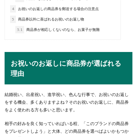
表書きにはどのように記入しているでしょうか。
ご祝儀袋の表...
4
お祝いのお返しの商品券を郵送する場合の注意点
5
商品券以外に喜ばれるお祝いのお返し物
5.1
商品券が相応しくないのなら、お菓子が無難
洋食マナーのフォークの使い方！基本
やスマートに使う順番を紹介
洋食にはマナーがあり、食事を食べるときはフォ
ークやナイフの使い方や使う順番にも気をつけな
お祝いのお返しに商品券が選ばれる
ければなりま...
理由
手続きが必要な口座解約！旧姓の口座
結婚祝い、出産祝い、進学祝い、色んな行事で、お祝いのお返し
を解約する方法
をする機会、多くありますよね？そのお祝いのお返しに、商品券
をよく使われる方も多いと思います。
古い書類などを整理していると、一緒に通帳が出
てくることありますよね。口座名が旧姓の場合な
相手の好みを良く知っていればいる程、「このブランドの商品券
ど、明らかに...
をプレゼントしよう」と大体、どの商品券を選べばよいかもつか