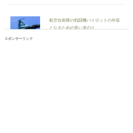
航空自衛隊の戦闘機パイロットの年収
となるための長い道のり
スポンサーリンク
航空自衛隊に入隊したい、中でも戦闘機のパイロ
ットになりたい人はどのくらいの年収がもらえる
のか気になる...
高校の部活マネージャーあるある言い
たい！
高校の部活動ではマネージャーの働きなくして
は、充分な活動が出来ませんよね。いつもニコニ
コしている...