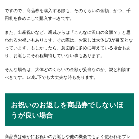
でしょうか。...
ですので、商品券を購入する際も、そのくらいの金額、かつ、千
円札を多めにして購入すべきです。
野球【ピッチャー】コントロールを良
また、出産祝いなど、親戚からは「こんなに沢山の金額？」と思
くするポイントや練習のコツ
われるお祝いもあります。その際は、お返しは大体1/3が目安とな
っています。もしかしたら、意図的に多めに与えている場合もあ
野球はピッチャーのコントロールの良し悪しによ
り、お返しにそれ程期待していない事もあります。
って試合の展開が変わってきます。コントロール
の良いピッチ...
そんな場合は、大体どのくらいの金額が妥当なのか、親と相談す
べきです。1/3以下でも大丈夫な時もあります。
お祝いのお返しを商品券でしないほ
うが良い場合
商品券は確かにお祝いのお返しや他の機会でもよく使われるプレ