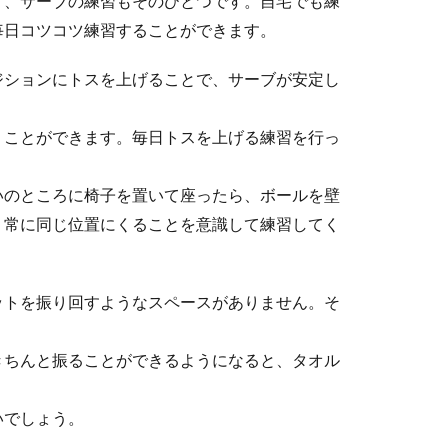
り、サーブの練習もそのひとつです。自宅でも練
の使い方！基本やスマートに使う順番を紹介
毎日コツコツ練習することができます。
を食べるときはフォークやナイフの使い方や使う順番にも気をつけ
ジションにトスを上げることで、サーブが安定し
うことができます。毎日トスを上げる練習を行っ
ントロールを良くするポイントや練習のコツ
いのところに椅子を置いて座ったら、ボールを壁
ールの良し悪しによって試合の展開が変わってきます。コントロー
、常に同じ位置にくることを意識して練習してく
ットを振り回すようなスペースがありません。そ
ない！留年が心配な時に親にできること
きちんと振ることができるようになると、タオル
様の中には、子供がなかなか勉強しないことで留年を心配している
いでしょう。