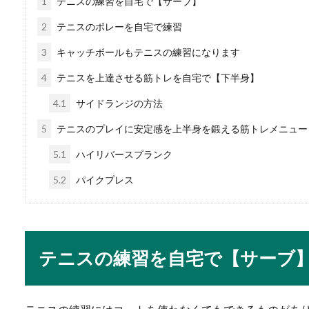
1
テニスの練習を自宅で【サーブ】
兄弟が結婚をするという時に
の場合には結婚...
2
テニスのボレーを自宅で練習
3
キャッチボールもテニスの練習になります
4
テニスを上達させる筋トレを自宅で【下半身】
勉強がストレスになっ
4.1
サイドランジの方法
一生懸命勉強をしていると、
5
テニスのプレイに安定感を上半身を鍛える筋トレメニュー
ほど嫌に思える...
5.1
ハイリバースプランク
5.2
パイクプレス
神社のお供え物の順番
家に神棚を設置しようと思っ
いて悩むことも...
テニスの練習を自宅で【サーブ