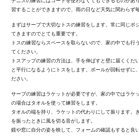
テニスの練習にはコートを使わなくてもできるものがあ
洋食マナーのフォーク
習することができますので、雨の日など天気に関わらず
洋食にはマナーがあり、食事
なければなりま...
まずはサーブで大切なトスの練習をします。常に同じポ
てきますのでとても重要です。
トスの練習ならスペースを取らないので、家の中でも行
てください。
野球【ピッチャー】コ
トスアップの練習の方法は、手を伸ばすと壁に届くくだ
野球はピッチャーのコントロ
と平行になるようにトスをします。ボールが回転せずに
ルの良いピッチ...
ださい。
サーブの練習はラケットが必要ですが、家の中ではラケ
高校生の子供が勉強し
の場合はタオルを使って練習をします。
タオルの端を持り、ラケットの代わりにして振ります。
高校生のお子さんがいるお母
を振ったときに風を切る音がします。
人もいるのでは...
鏡や窓に自分の姿を映して、フォームの確認もすると良