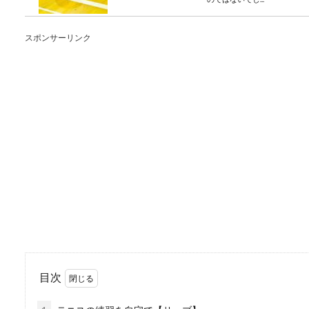
スポンサーリンク
入学式の服装のポイン
入学式は子供が主役！わかっ
ぎを気にするあ...
企業見学での質問で参
企業を訪問して見学するとい
は、せっ...
目次
【結婚祝いのマナー】