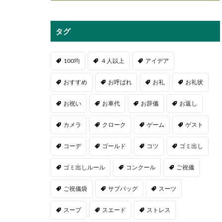
タグ
100均
４人以上
アイデア
おすすめ
お呼ばれ
お礼
お礼状
お祝い
お車代
お辞儀
お返し
カメラ
クローク
ゲーム
ゲスト
コーデ
ゴールド
コツ
ゴミ出し
ゴミ出しルール
コンクール
ご祝儀
ご祝儀袋
サブバッグ
スーツ
スープ
スエード
ストレス