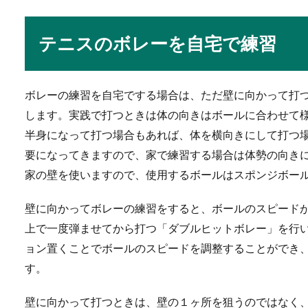
陸上のリレーはバトン
テニスのボレーを自宅で練習
陸上のリレー競技でタイムを
トンパ...
ボレーの練習を自宅でする場合は、ただ壁に向かって打
します。実践で打つときは体の向きはボールに合わせて
半身になって打つ場合もあれば、体を横向きにして打つ
野球の練習メニュー【
要になってきますので、家で練習する場合は体勢の向き
野球の練習メニューについて
家の壁を使いますので、使用するボールはスポンジボー
人は多いです。...
壁に向かってボレーの練習をすると、ボールのスピード
上で一度弾ませてから打つ「ダブルヒットボレー」を行
ョン置くことでボールのスピードを調整することができ
少年野球の練習を見る
す。
子供の少年野球の練習を見に
一生懸命に...
壁に向かって打つときは、壁の１ヶ所を狙うのではなく