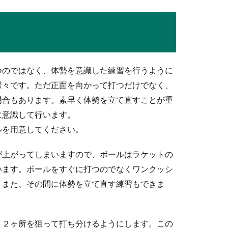
パスが鍵！オーバーハンドパスのコツと方法
縮めたい・試合に勝ちたいときは、バトンパスに鍵があります。バ
つのではなく、体勢を意識した練習を行うように
様々です。ただ正面を向かって打つだけでなく、
場合もあります。素早く体勢を立て直すことが重
中学生編】決め方や強くなるためのポイント
に意識して行います。
中学生の場合には、どんな練習をするべきか指導者を任されて悩む
ルを用意してください。
が上がってしまいますので、ボールはラケットの
います。ボールをすぐに打つのでなくワンクッシ
、また、その間に体勢を立て直す練習もできま
時の服装！保護者は控えめな装いがベスト
行く時、あなたは服装に気をつけているでしょうか。たとえ子供が
、２ヶ所を狙って打ち分けるようにします。この