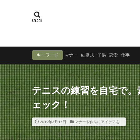
キーワード
マナー
結婚式
子供
恋愛
仕事
テニスの練習を自宅で。
ェック！
2019年3月15日
マナーや作法にアイデアを