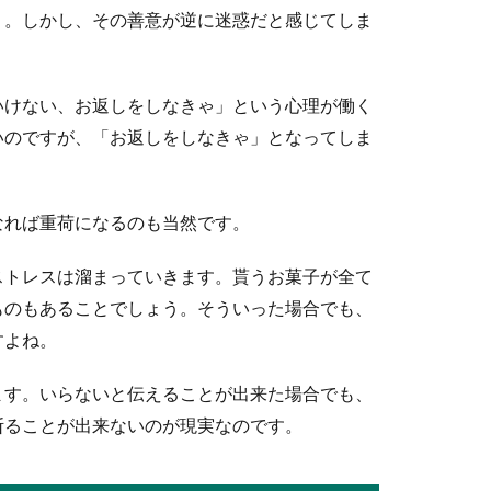
う。しかし、その善意が逆に迷惑だと感じてしま
ない！留年が心配な時に親にできること
いけない、お返しをしなきゃ」という心理が働く
いのですが、「お返しをしなきゃ」となってしま
様の中には、子供がなかなか勉強しないことで留年を心配している
なれば重荷になるのも当然です。
ストレスは溜まっていきます。貰うお菓子が全て
均】毎月貯める金額について考えよう
ものもあることでしょう。そういった場合でも、
まれてくる子供のことを考えて毎月どのくらい貯金すればいいのか
すよね。
ます。いらないと伝えることが出来た場合でも、
断ることが出来ないのが現実なのです。
紙がついている場合の使用方法とマナー