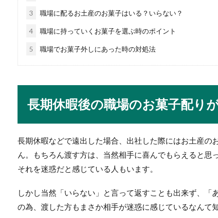
野球とベースボールにはどの
3
職場に配るお土産のお菓子はいる？いらない？
い違いがあると...
4
職場に持っていくお菓子を選ぶ時のポイント
5
職場でお菓子外しにあった時の対処法
字が綺麗な女のイメー
字が綺麗な女性に対して、マ
いうこ...
長期休暇後の職場のお菓子配り
長期休暇などで遠出した場合、出社した際にはお土産の
ご祝儀相場・兄弟の結
ん。もちろん渡す方は、当然相手に喜んでもらえると思
兄弟の結婚式に夫婦と子供で
それを迷惑だと感じている人もいます。
場について気に...
しかし当然「いらない」と言って返すことも出来ず、「
の為、渡した方もまさか相手が迷惑に感じているなんて