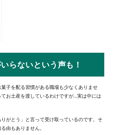
ような違いがあるのでしょうか？ルールは同じでも、ここまで細か
ジ。字が綺麗なことにデメリットはない
イナスイメージはないと言っていいでしょう。字を綺麗に掛けると
がいらないという声も！
お菓子を配る習慣がある職場も少なくありませ
婚式に夫婦と子供で出席するときのご祝儀
ってお土産を渡しているわけですが…実は中には
出席することになったら、ご祝儀はいくら包むべきなのか、その相
ありがとう」と言って受け取っているのです。そ
知る由もありません。