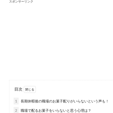
スポンサーリンク
年賀状のコメントなし
毎年の年賀状はいつも年末ギ
になるのが...
バドミントンの試合で
バドミントンの試合でなかな
ます。...
目次
1
長期休暇後の職場のお菓子配りがいらないという声も！
似ているけれども全然
2
職場で配るお菓子をいらないと思う心理は？