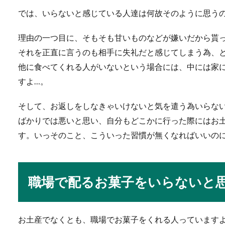
では、いらないと感じている人達は何故そのように思う
サークルに入ってない
理由の一つ目に、そもそも甘いものなどが嫌いだから貰
就職活動中の学生の皆さんの
それを正直に言うのも相手に失礼だと感じてしまう為、
ークルに入...
他に食べてくれる人がいないという場合には、中には家
すよ…。
そして、お返しをしなきゃいけないと気を遣う為いらな
スノーボードの上達の
ばかりでは悪いと思い、自分もどこかに行った際にはお
スノーボードをカッコよく滑
す。いっそのこと、こういった習慣が無くなればいいの
なと心配になっ...
職場で配るお菓子をいらないと
スキーとスノボのウェ
スキーとスノボのウェアは兼
お土産でなくとも、職場でお菓子をくれる人っています
ェアがオススメ...