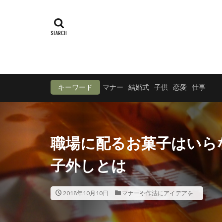
キーワード
マナー
結婚式
子供
恋愛
仕事
職場に配るお菓子はいら
子外しとは
2018年10月10日
マナーや作法にアイデアを