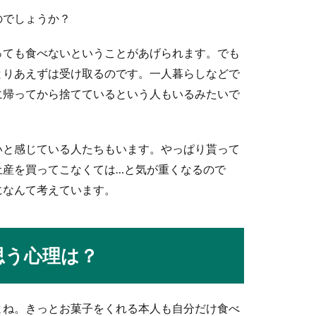
のでしょうか？
と就活で不利？サークルと就活の関係
っても食べないということがあげられます。でも
中には、大学でサークルに入っていないという人もいますよね。サ
とりあえずは受け取るのです。一人暮らしなどで
に帰ってから捨てているという人もいるみたいで
いと感じている人たちもいます。やっぱり貰って
コツ。基本・エッジ・ターンのやり方
土産を買ってこなくては…と気が重くなるので
りたいと思っても、最初のうちは転んでばかりで上手く滑れるのか
になんて考えています。
思う心理は？
ア兼用を考えているならコレがおすすめ
用できるものなのでしょうか？どちらもしたいという人にはこのウ
よね。きっとお菓子をくれる本人も自分だけ食べ