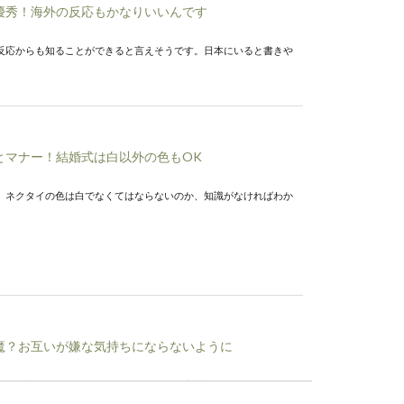
優秀！海外の反応もかなりいいんです
反応からも知ることができると言えそうです。日本にいると書きや
とマナー！結婚式は白以外の色もOK
、ネクタイの色は白でなくてはならないのか、知識がなければわか
魔？お互いが嫌な気持ちにならないように
どもが泣いていてうるさい！などとキツイ言葉をかけられてしまう