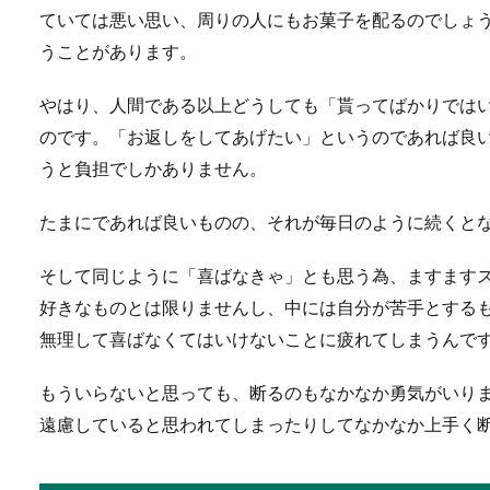
ていては悪い思い、周りの人にもお菓子を配るのでしょ
うことがあります。
高校生の子供が勉強し
やはり、人間である以上どうしても「貰ってばかりでは
のです。「お返しをしてあげたい」というのであれば良
高校生のお子さんがいるお母
うと負担でしかありません。
人もいるのでは...
たまにであれば良いものの、それが毎日のように続くと
そして同じように「喜ばなきゃ」とも思う為、ますます
【新婚夫婦の貯金の平
好きなものとは限りませんし、中には自分が苦手とする
結婚するとなると、いずれ生
無理して喜ばなくてはいけないことに疲れてしまうんで
考えるようにな...
もういらないと思っても、断るのもなかなか勇気がいり
遠慮していると思われてしまったりしてなかなか上手く
ご祝儀袋の入れ方！台