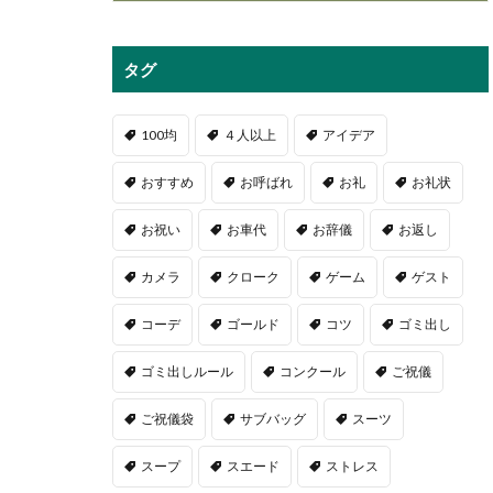
タグ
100均
４人以上
アイデア
おすすめ
お呼ばれ
お礼
お礼状
お祝い
お車代
お辞儀
お返し
カメラ
クローク
ゲーム
ゲスト
コーデ
ゴールド
コツ
ゴミ出し
ゴミ出しルール
コンクール
ご祝儀
ご祝儀袋
サブバッグ
スーツ
スープ
スエード
ストレス