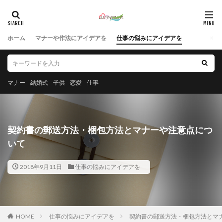
ホーム
マナーや作法にアイデアを
仕事の悩みにアイデアを
マナー
結婚式
子供
恋愛
仕事
契約書の郵送方法・梱包方法とマナーや注意点につ
いて
2018年9月11日
仕事の悩みにアイデアを
HOME
仕事の悩みにアイデアを
契約書の郵送方法・梱包方法とマ