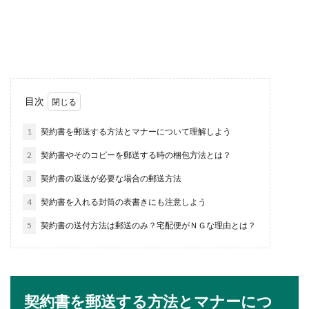
体調不良で新入社員が欠勤するときには、どのよ
うに連絡をしたらいいのでしょうか？どんなに体
調が...
大学で不安なのが単位！落とす不安を
目次
解消する方法と対策
1
契約書を郵送する方法とマナーについて理解しよう
楽しかった大学生活も後わずか。その頃になって
2
契約書やそのコピーを郵送する時の梱包方法とは？
急に不安になるのが単位です。内定を貰ったのに
単位が足...
3
契約書の返送が必要な場合の郵送方法
4
契約書を入れる封筒の表書きにも注意しよう
5
契約書の送付方法は郵送のみ？宅配便がＮＧな理由とは？
夜勤で働く女性の危険性とは？注意す
るポイントについて解説
看護師や介護職、コンビ二など女性でも夜勤で働
く人も増えていますが、男性よりも危険が多いと
契約書を郵送する方法とマナーにつ
言えますよね...