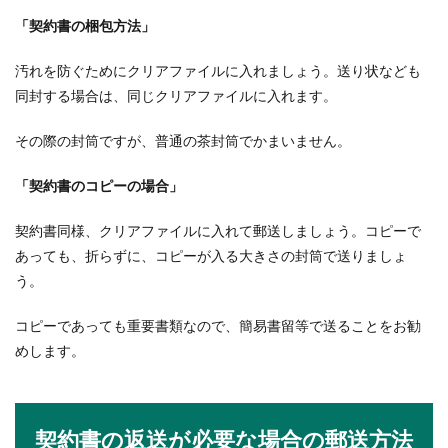
仕事をして収入を得たいけど、できれば在宅で仕
「契約書の梱包方法」
事がしたい・・・そんな方におすすめしたいのが
在宅で出来る...
汚れを防ぐためにクリアファイルに入れましょう。送り状なども
同封する場合は、同じクリアファイルに入れます。
ボウリング初心者ができること！上達
その際の封筒ですが、普通の茶封筒でかまいません。
するためのコツについて
「契約書のコピーの場合」
ボウリングは幅広い年代に人気のスポーツですよ
ね。一度はやったことがあるという方が多いと思
契約書同様、クリアファイルに入れて郵送しましょう。コピーで
いま...
あっても、折らずに、コピーが入る大きさの封筒で送りましょ
う。
コピーであっても重要書類なので、簡易書留等で送ることをお勧
サッカー初心者のサッカー上達のコ
めします。
ツ！取り入れたい練習を解説
サッカーをはじめたばかりのサッカー初心者の人
は、どうすればサッカーが上達するのか、コツを
契約書の返送が必要な場合の郵送方法
知りたいと思...