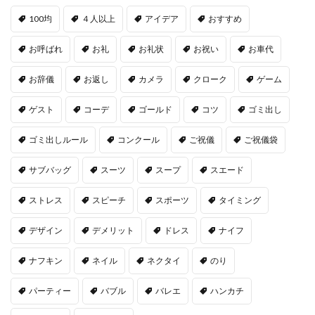
100均
４人以上
アイデア
おすすめ
お呼ばれ
お礼
お礼状
お祝い
お車代
お辞儀
お返し
カメラ
クローク
ゲーム
ゲスト
コーデ
ゴールド
コツ
ゴミ出し
ゴミ出しルール
コンクール
ご祝儀
ご祝儀袋
サブバッグ
スーツ
スープ
スエード
ストレス
スピーチ
スポーツ
タイミング
デザイン
デメリット
ドレス
ナイフ
ナフキン
ネイル
ネクタイ
のり
パーティー
バブル
バレエ
ハンカチ