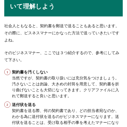
いて理解しよう
ソフトテニスの効果的な中ロブの打ち
社会人ともなると、契約書を郵送で送ることもあると思います。
方とは？練習方法も解説
その際に、ビスネスマナーにかなった方法で送っていきたいです
よね。
ソフトテニスのロブの中でも「中ロブ」は攻撃に
も使えるものですよね。でも、中途半端になって
そのビジネスマナー、ここでは３つ紹介するので、参考にしてみ
しま...
て下さい。
契約書を汚くしない
電話が苦手な人に教えたい！電話をか
当然ですが、契約書の取り扱いには充分気をつけましょう。
ける事が苦にならない方法
汚さないことは勿論、大きめの封筒を用意して、契約書を折
り曲げないことも大切になってきます。クリアファイルに入
れて郵送すると良いと思います。
プライベートでは電話をかける機会が減ってきて
いると言われていますが、電話をかける事でしか
送付状を送る
問い合わせが...
契約書を送る際、何の契約書であり、どの担当者宛なのか、
わかる為に送付状を送るのがビジネスマナーになります。送
付状を送ることは、受け取る相手の事を考えたマナーになり