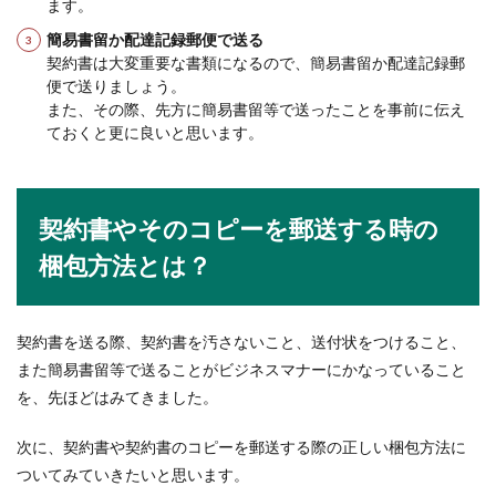
ます。
賛否両論！？美容師のシャンプー用手
簡易書留か配達記録郵便で送る
袋について
契約書は大変重要な書類になるので、簡易書留か配達記録郵
便で送りましょう。
美容師さんが行うシャンプーはとても気持ちがい
また、その際、先方に簡易書留等で送ったことを事前に伝え
いものですが、最近は手袋をしてシャンプーをす
ておくと更に良いと思います。
る美容師さん...
契約書やそのコピーを郵送する時の
水泳のバタ足が進まない時のコツや練
習方法・ポイントを解説
梱包方法とは？
水泳をやっている人の中には、バタ足がなかなか
進まないことに悩んでいる人もいますよね。進む
契約書を送る際、契約書を汚さないこと、送付状をつけること、
ことができな...
また簡易書留等で送ることがビジネスマナーにかなっていること
を、先ほどはみてきました。
イラストバイトなら完全在宅でもでき
次に、契約書や契約書のコピーを郵送する際の正しい梱包方法に
る仕事！
ついてみていきたいと思います。