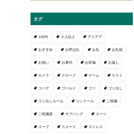
タグ
100均
４人以上
アイデア
おすすめ
お呼ばれ
お礼
お礼状
お祝い
お車代
お辞儀
お返し
カメラ
クローク
ゲーム
ゲスト
コーデ
ゴールド
コツ
ゴミ出し
ゴミ出しルール
コンクール
ご祝儀
ご祝儀袋
サブバッグ
スーツ
スープ
スエード
ストレス