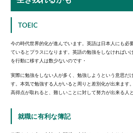
年上の後輩について。仕事上の
TOEIC
今の時代世界的化が進んでいます。英語は日本人にも必要
面接で血液型を聞かれ
ているとプラスになります。英語の勉強をしなければい
面接の時に血液型を聞かれた
を行動に移す人は数少ないのです・
くことは不...
実際に勉強をしない人が多く、勉強しようという意思だ
す。本気で勉強する人がいると周りと差別化が出来ます。T
高得点が取れると、難しいことに対して努力が出来る人
賛否両論！？美容師の
美容師さんが行うシャンプー
する美容師さん...
就職に有利な簿記