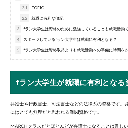
2.1
TOEIC
2.2
就職に有利な簿記
内定辞退はできる？転
3
fラン大学生は資格のために勉強していることも就職活動
転職をしたいと考えている時
4
スポーツしているfラン大学生は就職に有利となる？
で、内定辞退をし...
5
fラン大学生は資格取得よりも就職活動への準備に時間を
専業主婦が仕事復帰！
fラン大学生が就職に有利となる
専業主婦として、子供を育て
もと十分過...
弁護士や行政書士、司法書士などの法律系の資格です。
にはとても無理だと思われる難関資格です。
バスケの基本的な練習
MARCHクラスだとほとんどが弁護士になることは難し
これからバスケを始めたいと