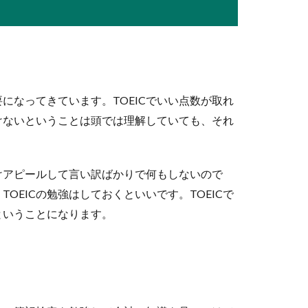
立場として上司だけど、年齢的には部下が年上。この場合、『...
になってきています。TOEICでいい点数が取れ
るのってアリ？イマドキの面接事情
けないということは頭では理解していても、それ
ことがある！今の時代、家族構成や血液型、出身地などを面接で聞
けアピールして言い訳ばかりで何もしないので
OEICの勉強はしておくといいです。TOEICで
ということになります。
シャンプー用手袋について
はとても気持ちがいいものですが、最近は手袋をしてシャンプーを