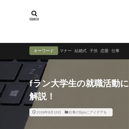
キーワード
マナー
結婚式
子供
恋愛
仕事
fラン大学生の就職活動
解説！
2018年8月13日
仕事の悩みにアイデアを