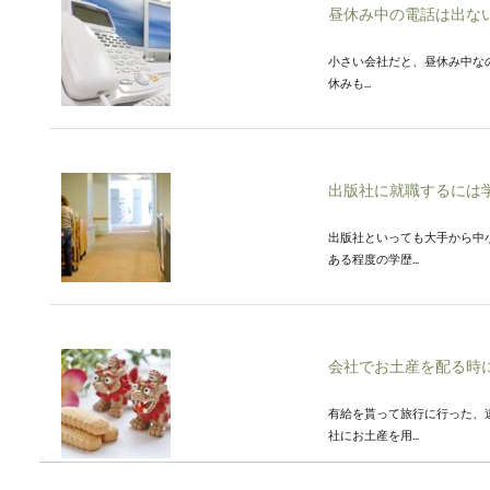
昼休み中の電話は出な
小さい会社だと、昼休み中な
休みも...
出版社に就職するには
出版社といっても大手から中
ある程度の学歴...
会社でお土産を配る時
有給を貰って旅行に行った、
社にお土産を用...