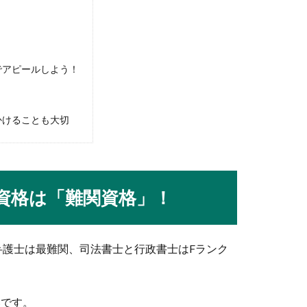
職はいつまでできる？
でアピールしよう！
、内定をもらった企業の条件と自分の条件が合わないなどの理由
かけることも大切
家庭と仕事の両立に自信がない時の対処法
資格は「難関資格」！
ることができたのは、幸せなことだと思います。夫に感謝し、子ど
弁護士は最難関、司法書士と行政書士はFランク
方法！初心者がまず習得するべきこと
いです。
いうバスケ初心者の方は、まず何から始めれば良いのか知りたいで