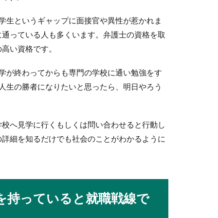
大学生というギャップに面接官や異性が惹かれま
に通っている人も多くいます。弁護士の資格を取
の高い資格です。
のはアリ？仕事の効率をアップさせるには
大学が終わってからも専門の学校に通い勉強をす
寝ると、午後に絶対に襲ってくる猛烈な眠気に立ち向かうことができ
、人生の勝者になりたいと思ったら、明日やろう
学校へ見学に行くもしくは問い合わせると行動し
緊張や苦手に感じる仕事の電話対応克服法！
の詳細を知るだけでも社会のことがわかるように
は緊張してしまい苦手に感じる事が多いと思います。私も事務の仕
を持っていると就職戦線で
仕事がどのくらいできるのかを見極める