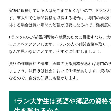
すよね。紹...
実際に取得している人はそこまで多くないので、Fラン
す。東大生でも難関資格を取得する場合は、専門の学校
得する場合は長い期間の勉強が必要になるので、難易度
会社の休憩時間に寝る
Fランクの人が超難関資格を就職のために目指すなら、
会社の休憩時間に15分程度
ることをオススメします。Fランの人が難関資格を取り
るって知って...
なんて思わないことです。今すぐに行動しましょう。
資格の詳細資料の請求、興味のある資格があれば専門の
電話が鳴るのが怖い！
ましょう。法律系は社会において価値があります。資格
なるので、自分の知識にも繋がります。
仕事で電話がかかってくるの
事をしてい...
fラン大学生は英語や簿記の資格
生き残れるかも
年上後輩のトリセツ。