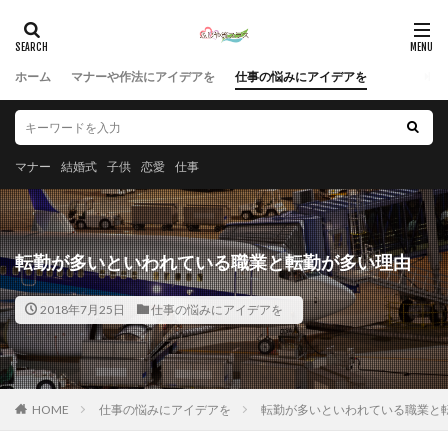
ホーム
マナーや作法にアイデアを
仕事の悩みにアイデアを
マナー
結婚式
子供
恋愛
仕事
転勤が多いといわれている職業と転勤が多い理由
2018年7月25日
仕事の悩みにアイデアを
HOME
仕事の悩みにアイデアを
転勤が多いといわれている職業と