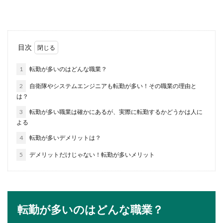
かな...
履歴書用の写真が古いものはNG！その
目次
理由について解説します
1
転勤が多いのはどんな職業？
子供と違って大人は顔が変わることもないから、
2
自衛隊やシステムエンジニアも転勤が多い！その職業の理由と
履歴書に多少古い写真を使っても問題ないだろ
は？
う…そんなふう...
3
転勤が多い職業は確かにあるが、実際に転勤するかどうかは人に
よる
4
転勤が多いデメリットは？
走り高跳び【女子中学生編】記録を伸
ばすコツや練習のポイント
5
デメリットだけじゃない！転勤が多いメリット
走り高跳びをやっている女子中学生には、思うよ
うに記録を伸ばせず悩む人もいるでしょう。走り
幅跳...
転勤が多いのはどんな職業？