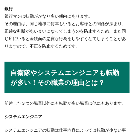
銀行
刑事ドラマなどを観ていると、警察が覆面パトカ
ーに乗ってあんぱんを食べながら張り込みしてい
銀行マンは転勤がかなり多い傾向にあります。
るシーンって...
その理由は、同じ地域に何年もいるとお客様との関係が深まり、
正確な判断があいまいになってしまうのを防止するため、また同
じ所にいると金銭面の悪質な行為をしやすくなてしまうことがあ
電話で相手の声が聞こえない！そんな
りますので、不正を防止するためです。
時の切り方マナーとは
電話をしていて相手の声が聞こえない時は、一旦
自衛隊やシステムエンジニアも転勤
電話を切った方が良いという場合があります。そ
の際は、どの...
が多い！その職業の理由とは？
就活で見た目が大事といわれること！
前述した３つの職業以外にも転勤が多い職業は他にもあります。
男性だってそうなんです
システムエンジニア
就活を控えている学生さんは、面接や服装など
色々なことが気になりますよね。大事な就活や面
システムエンジニアの転勤は仕事内容によっては転勤が少ない事