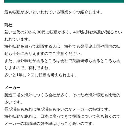
介護施設で働く看護師の仕事内容と役
最も転勤が多いといわれている職業を３つ紹介します。
割、メリットについて
商社
介護施設で働く看護師は、病院で働く看護師とど
若い世代の20から30代に転勤が多く、40代以降は転勤が減るとい
う違うのでしょうか？では、介護施設で働く看護
師の...
われています。
海外転勤を狙って就職する人は、海外でも発展途上国や国内の転
勤も十分にありえますのでご注意ください。
また、海外転勤があるところは会社で英語研修もあるところもあ
出版社に就職するには学歴が必要？学
りますので、有利ですね。
歴が重視される理由とは
多いと1年に２回に転勤も考えられます。
出版社といっても大手から中小企業まで規模は
メーカー
様々ですが、特に大手出版社に就職するためには
ある程度の学歴...
製造工場を海外につくる会社が多く、そのため海外転勤も比較的
多いです。
長期滞在もあれば短期滞在も多いのがメーカーの特徴です。
海外転勤が終れば、日本に戻ってきて役職について落ち着くので
警察の張り込み方法には一定のルール
メーカーの就職率の競争率はけっこう高いのです。
がある？徹底調査！