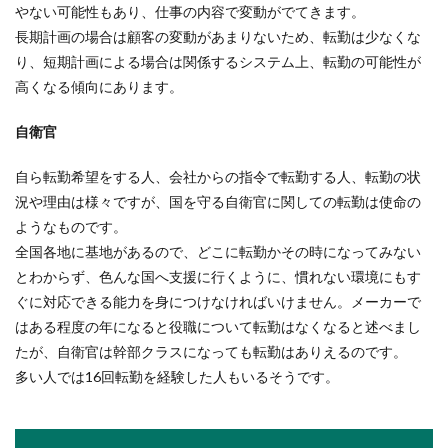
接です...
やない可能性もあり、仕事の内容で変動がでてきます。
長期計画の場合は顧客の変動があまりないため、転勤は少なくな
り、短期計画による場合は関係するシステム上、転勤の可能性が
スーパーで食品を扱うバイトのメリッ
高くなる傾向にあります。
ト・デメリット
自衛官
アルバイトとしてスーパーのバイトは求人も多
く、通いやすいという点でも人気です。年代もさ
自ら転勤希望をする人、会社からの指令で転勤する人、転勤の状
まざまな人...
況や理由は様々ですが、国を守る自衛官に関しての転勤は使命の
ようなものです。
全国各地に基地があるので、どこに転勤かその時になってみない
とわからず、色んな国へ支援に行くように、慣れない環境にもす
バスケの練習方法を教えます！基本の
ぐに対応できる能力を身につけなければいけません。メーカーで
パスのコツや注意するコト
はある程度の年になると役職について転勤はなくなると述べまし
バスケがうまくなりたい！ドリブルやシュートも
たが、自衛官は幹部クラスになっても転勤はありえるのです。
したいけれど、まずは基本中の基本のパスをうま
多い人では16回転勤を経験した人もいるそうです。
くなりましょ...