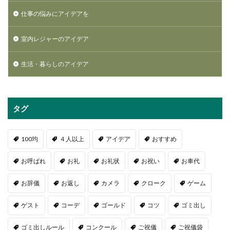
仕事の悩みにアイデアを
室内レジャーのアイデア
生活・暮らしのアイデア
タグ
100均
４人以上
アイデア
おすすめ
お呼ばれ
お礼
お礼状
お祝い
お車代
お辞儀
お返し
カメラ
クローク
ゲーム
ゲスト
コーデ
ゴールド
コツ
ゴミ出し
ゴミ出しルール
コンクール
ご祝儀
ご祝儀袋