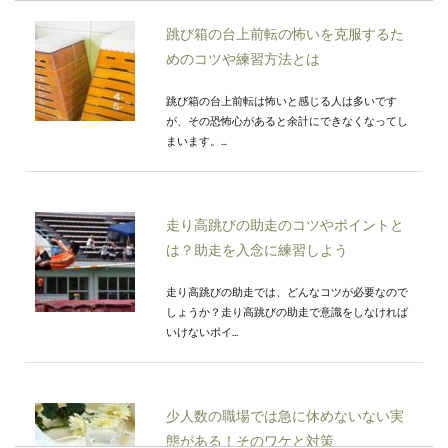
跳び箱の台上前転の怖いを克服するた
めのコツや練習方法とは
跳び箱の台上前転は怖いと感じる人は多いです
が、その恐怖心があると余計にできなくなってし
まいます。...
走り高跳びの助走のコツやポイントと
は？助走を入念に練習しよう
走り高跳びの助走では、どんなコツが必要なので
しょうか？走り高跳びの助走で意識をしなければ
いけないポイ...
少人数の職場では急に休めないない実
態がある！そのワケと対策