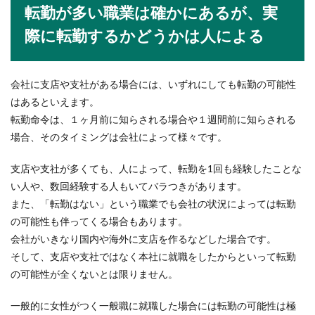
転勤が多い職業は確かにあるが、実
就活でコネ面接から内定までの対策と
採用してもらうコツとは
際に転勤するかどうかは人による
就活においてコネがあるという人でも、面接は受
けなくてはなりません。では、就活でコネがある
会社に支店や支社がある場合には、いずれにしても転勤の可能性
とき...
はあるといえます。
転勤命令は、１ヶ月前に知らされる場合や１週間前に知らされる
場合、そのタイミングは会社によって様々です。
支店や支社が多くても、人によって、転勤を1回も経験したことな
い人や、数回経験する人もいてバラつきがあります。
また、「転勤はない」という職業でも会社の状況によっては転勤
の可能性も伴ってくる場合もあります。
会社がいきなり国内や海外に支店を作るなどした場合です。
そして、支店や支社ではなく本社に就職をしたからといって転勤
の可能性が全くないとは限りません。
一般的に女性がつく一般職に就職した場合には転勤の可能性は極