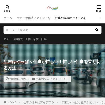
ホーム
マナーや作法にアイデアを
仕事の悩みにアイデアを
マナー
結婚式
子供
恋愛
仕事
年末はやっぱり仕事が忙しい！忙しい仕事を乗り切
る方法
2018年8月24日
仕事の悩みにアイデアを
HOME
仕事の悩みにアイデアを
年末はやっぱり仕事が忙しい！忙