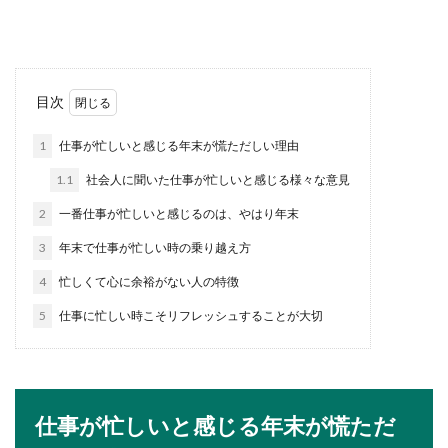
んてカッ...
パワハラ上司への仕返し！社長に報告
目次
する場合の手順について
1
仕事が忙しいと感じる年末が慌ただしい理由
パワハラ上司による被害を受けている人は、毎日
1.1
社会人に聞いた仕事が忙しいと感じる様々な意見
会社に行くのも嫌になるのではないでしょうか？
なん...
2
一番仕事が忙しいと感じるのは、やはり年末
3
年末で仕事が忙しい時の乗り越え方
4
忙しくて心に余裕がない人の特徴
ワイシャツのインナーは何を着る？女
性にオススメな色やポイント
5
仕事に忙しい時こそリフレッシュすることが大切
女性が白いワイシャツを着るときに下着が透ける
という問題がありますが、透けないインナーって
どんな物を選...
仕事が忙しいと感じる年末が慌ただ