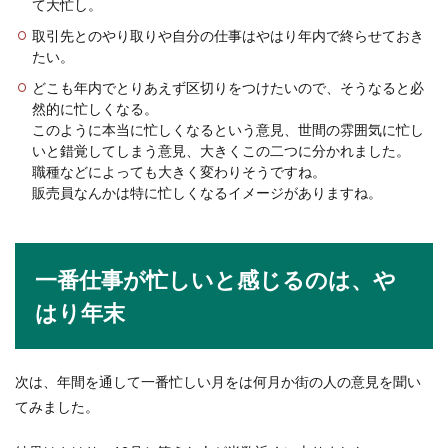
て大忙し。
取引先とのやり取りや自分の仕事はやはり年内で終らせておき
アルバイトとしてスーパーのバイトは求人も多
たい。
く、通いやすいという点でも人気です。年代もさ
まざまな人...
どこも年内でとりあえず区切りをつけたいので、そうなると必
然的に忙しくなる。
このように本当に忙しくなるという意見、世間の雰囲気に忙し
いと錯覚してしまう意見、大きくこの二つに分かれました。
ハローワークの履歴書添削を活用して
職種などによっても大きく変わりそうですね。
採用を勝ち取るコツとは
販売員なんかは特に忙しくなるイメージがありますね。
ハローワークでは作成した履歴書の添削を無料で
受けることができることをご存知でしょうか？で
は、...
一番仕事が忙しいと感じるのは、や
はり年末
会社が寒い！夏の冷房対策で体調不良
を予防！自分でできる対策
次は、年間を通して一番忙しい月をは何月か街の人の意見を聞い
てみました。
会社のエアコンが効きすぎてて夏でも寒いという
人もいますよね。外の気温は高いのに、オフィス