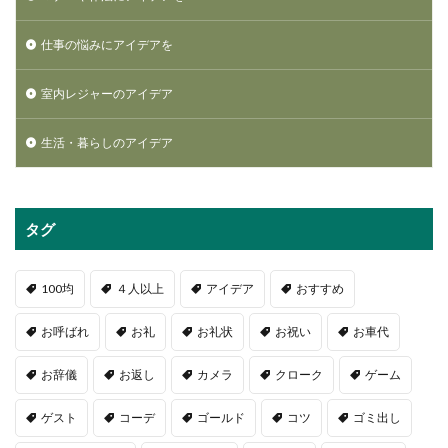
仕事の悩みにアイデアを
室内レジャーのアイデア
生活・暮らしのアイデア
タグ
100均
４人以上
アイデア
おすすめ
お呼ばれ
お礼
お礼状
お祝い
お車代
お辞儀
お返し
カメラ
クローク
ゲーム
ゲスト
コーデ
ゴールド
コツ
ゴミ出し