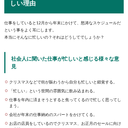
しい理由
ハローワークから紹介された企業の面
接を断る方法をご紹介
仕事をしていると12月から年末にかけて、怒涛なスケジュールだ
ハローワークから紹介状をもらった企業の面接
という事をよく耳にします。
は、断ることが出来るのでしょうか？絶対に受け
本当にそんなに忙しいの？それはどうしてでしょうか？
なけれ...
社会人に聞いた仕事が忙しいと感じる様々な意
相撲の座布団を投げる【座布団の舞】
見
投げる理由とその歴史を解説
No Image
クリスマスなどで街が賑わうから自分も忙しいと錯覚する。
相撲中継を見ていると、座布団を投げる人たちの
映像を目にすることもありますよね。座布団を投
「忙しい」という世間の雰囲気に飲み込まれる。
げるのは一体...
仕事を年内に済まそうとすると焦ってくるので忙しく思ってし
まう。
会社が年末の仕事納めのスパートをかけてくる。
スーパーで食品を扱うバイトのメリッ
お店の店員をしているのでクリスマス、お正月のセールに向け
ト・デメリット