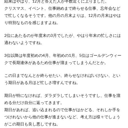
結果はやはり、12月と答えた人が半数近くに上りました。
の中はまるで...
クリスマス、イベント、仕事納めまで終らせる仕事、忘年会など
で忙しくなるそうです。他の月の月末よりは、12月の月末はやは
り特別なものを感じますよね。
陸上200mの効果的な練習方法！これで
タイムを縮めよう
2位にあたるのが年度末の3月でしたが、やはり年末の忙しさには
No Image
適わないようですね。
陸上200mは短距離に入りますが、100mとも違い
ます。コーナーがあるため、コーナーリングの練
3位以降は年度初めの4月、年初めの1月、5位はゴールデンウィー
習も必...
クで長期連休があるため仕事が溜まってしまうんだとか。
この日までなんとか終らせたい、終らせなければいけない、とい
配達の仕事は以外と楽だったという実
う期日がある月ほど忙しさ増すんですね。
際の声と、気になる内容とは
期日が特になければ、ダラダラしてしまいそうですし、仕事を溜
楽な仕事とはどんな仕事だと思いますか？人との
める分だけ自分に返ってきます。
関りがない・ノルマや残業がない・責任がない事
期日があれば、追い込まれるので仕事がはかどる、それしか手を
など色々...
つけれないから他の仕事が進まないなど、考え方は様々でしょう
がこの期日も良し悪しですね。