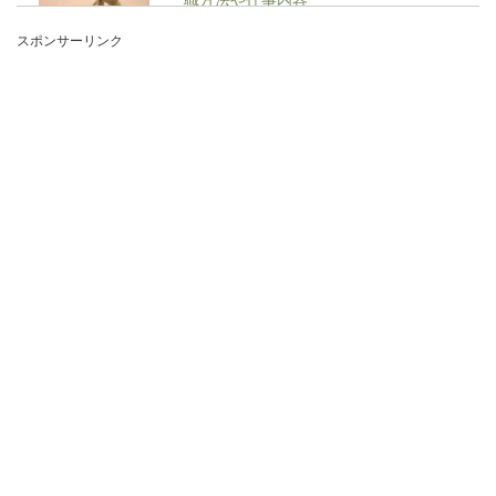
スポンサーリンク
私達が小学生の頃や中学生の頃、学校には「用務
員さん」と呼ばれる人がいましたよね。いつも笑
顔で挨拶...
就活でコネ面接から内定までの対策と
採用してもらうコツとは
就活においてコネがあるという人でも、面接は受
けなくてはなりません。では、就活でコネがある
とき...
バスケを社会人から始めた初心者の人
向けな練習方法を紹介します
バスケットボールって迫力があって、見ていても
楽しいスポーツですよね。特にダンクシュートな