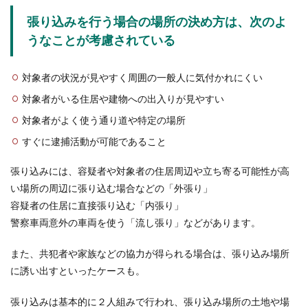
張り込みを行う場合の場所の決め方は、次のよ
牽制が野球の試合を制す！そのやり方
うなことが考慮されている
について徹底解説します
対象者の状況が見やすく周囲の一般人に気付かれにくい
野球の試合において牽制でランナーをアウトにす
ることもできますが、正しいやり方やコツがわか
対象者がいる住居や建物への出入りが見やすい
っていないと...
対象者がよく使う通り道や特定の場所
すぐに逮捕活動が可能であること
張り込みには、容疑者や対象者の住居周辺や立ち寄る可能性が高
い場所の周辺に張り込む場合などの「外張り」
容疑者の住居に直接張り込む「内張り」
警察車両意外の車両を使う「流し張り」などがあります。
また、共犯者や家族などの協力が得られる場合は、張り込み場所
に誘い出すといったケースも。
張り込みは基本的に２人組みで行われ、張り込み場所の土地や場