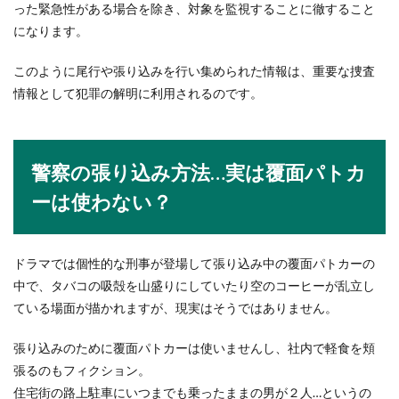
った緊急性がある場合を除き、対象を監視することに徹すること
遅れないためにできること
になります。
大学の課題を出さないとどうなるのかは、きっと
このように尾行や張り込みを行い集められた情報は、重要な捜査
ご存知ですよね。では、どうして課題を出さない
のか...
情報として犯罪の解明に利用されるのです。
バドミントン【左利きの相手】の攻め
警察の張り込み方法…実は覆面パトカ
方とは？戦い方のコツ
ーは使わない？
バドミントンで左利きの選手とあたるときにはど
のような攻め方をしたらいいのでしょうか？左利
きだ...
ドラマでは個性的な刑事が登場して張り込み中の覆面パトカーの
中で、タバコの吸殻を山盛りにしていたり空のコーヒーが乱立し
ている場面が描かれますが、現実はそうではありません。
やる気が出ない。仕事をサボる気持ち
張り込みのために覆面パトカーは使いませんし、社内で軽食を頬
があるなら休みを取ろう
張るのもフィクション。
住宅街の路上駐車にいつまでも乗ったままの男が２人…というの
やる気が出ない。にんげんだもの、やる気がでな