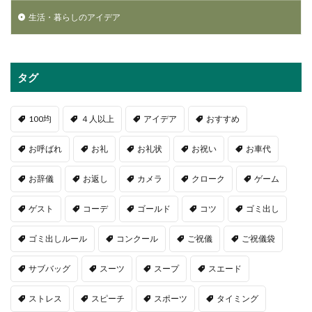
生活・暮らしのアイデア
タグ
100均
４人以上
アイデア
おすすめ
お呼ばれ
お礼
お礼状
お祝い
お車代
お辞儀
お返し
カメラ
クローク
ゲーム
ゲスト
コーデ
ゴールド
コツ
ゴミ出し
ゴミ出しルール
コンクール
ご祝儀
ご祝儀袋
サブバッグ
スーツ
スープ
スエード
ストレス
スピーチ
スポーツ
タイミング