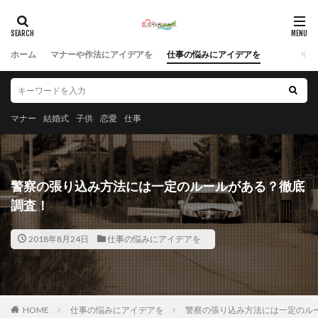
ホーム
マナーや作法にアイデアを
仕事の悩みにアイデアを
マナー
結婚式
子供
恋愛
仕事
警察の張り込み方法には一定のルールがある？徹底
調査！
2018年8月24日
仕事の悩みにアイデアを
HOME
仕事の悩みにアイデアを
警察の張り込み方法には一定のル