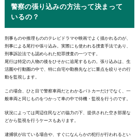
警察の張り込みの方法って決まって
いるの？
小学校が冬休み中先生は何をしている
の？冬休み中の先生の仕事
刑事ものや推理もののテレビドラマや映画でよく描かれるのが、
小学校が冬休みに入ると当然学校には生徒がいな
刑事による尾行や張り込み。実際にも使われる捜査手法であり、
くなります。生徒がいないなら先生だって仕事が
ないので...
刑事訴訟法でも認められた犯罪捜査の一つです。
尾行は特定の人物の後をひそかに追尾するもの。張り込みは、生
活圏や行動圏の中で、特に自宅や勤務先などに重点を絞りその行
動を監視します。
送別会のマナー【送られる側】挨拶や
服装とお金や贈り物など
この場合、ひと目で警察車両だとわかるパトカーだけでなく、一
般車両と同じものをつかって車の中で待機・監視を行うのです。
送別会において送られる側の場合のマナーとはど
んなことでしょうか？例えば、送別会で送られる
側の...
状況によっては周辺住民などの協力の下、提供された空き部屋な
どから監視を行うケースもあります。
逮捕状が出ている場合や、すぐになんらかの犯行が行われるとい
大学の課題を出さないのを防ぐコツや