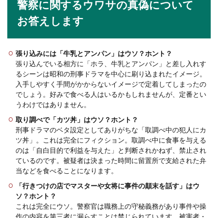
警察に関するウワサの真偽について
お答えします
張り込みには「牛乳とアンパン」はウソ？ホント？
張り込んでいる相方に「ホラ、牛乳とアンパン」と差し入れす
るシーンは昭和の刑事ドラマを中心に刷り込まれたイメージ。
入手しやすく手間がかからないイメージで定着してしまったの
でしょう。好みで食べる人はいるかもしれませんが、定番とい
うわけではありません。
取り調べで「カツ丼」はウソ？ホント？
刑事ドラマのベタ設定としてありがちな「取調べ中の犯人にカ
ツ丼」。これは完全にフィクション。取調べ中に食事を与える
のは「自白目的で利益を与えた」と判断されかねず、禁止され
ているのです。被疑者は決まった時間に留置所で支給された弁
当などを食べることになります。
「行きつけの店でマスターや女将に事件の顛末を話す」はウ
ソ？ホント？
これは完全にウソ。警察官は職務上の守秘義務があり事件や操
作の内容を第三者に漏らすことは禁じられています。被害者・