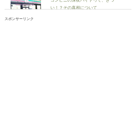
い！？その真相について
スポンサーリンク
コンビニの深夜バイトって、昼間よりも来客が少
ないみたいだし、結構楽ちんに思われがちです
が、現実はかな...
育児休暇復帰のメールでの挨拶が必要
な理由と送る時のポイント
育児休暇後に会社に復帰するときには、きちんと
した挨拶をするのは当然ですよね。では、育児休
暇復...
高校の非常勤講師の年収やボーナスは
いくら？その実態に迫ります