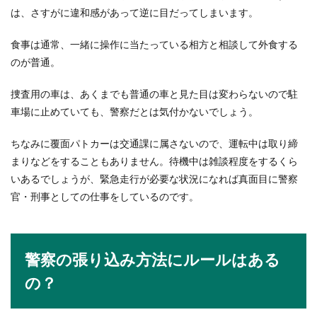
い時だってあります。疲れてるんじゃない？疲
は、さすがに違和感があって逆に目だってしまいます。
れ...
食事は通常、一緒に操作に当たっている相方と相談して外食する
のが普通。
先輩への誕生日プレゼント【女性編】
捜査用の車は、あくまでも普通の車と見た目は変わらないので駐
選び方のポイントや注意点
車場に止めていても、警察だとは気付かないでしょう。
いつもお世話になっている女性の先輩へ誕生日プ
ちなみに覆面パトカーは交通課に属さないので、運転中は取り締
レゼントを贈るときには、どんなものを選んだら
いいの悩みま...
まりなどをすることもありません。待機中は雑談程度をするくら
いあるでしょうが、緊急走行が必要な状況になれば真面目に警察
官・刑事としての仕事をしているのです。
事務職に必要な資格とは？パソコンや
簿記などの資格を取ろう
警察の張り込み方法にルールはある
事務職ではどのような資格が必要なのでしょう
の？
か？パソコンの資格でも、かなりの種類がありま
すよね。...