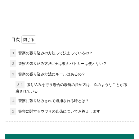
教員資格は持っているものの採用試験に受からず
高校の非常勤講師をするとなると、どのくらいの
年収になるの...
職場の服装が厳しいのは何故？オシャ
目次
レをしたいと考えるあなたへ
1
警察の張り込みの方法って決まっているの？
職場の服装の規定が厳しいと、なかなかオシャレ
2
警察の張り込み方法…実は覆面パトカーは使わない？
も出来ずに自分が好きなファッションもすること
が出来ません...
3
警察の張り込み方法にルールはあるの？
3.1
張り込みを行う場合の場所の決め方は、次のようなことが考
慮されている
職場にいるうるさい人への対処法。相
4
警察に張り込みされて逮捕される時とは？
手を変えることはできないけど
5
警察に関するウワサの真偽についてお答えします
職場にいるうるさい人は、どんなことがうるさい
と感じますか？仕事のやり方？プライベート自
慢？た...