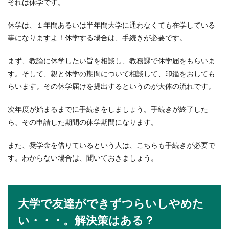
それは休学です。
履歴書を書く際、つい自分を良く見せようと職歴
を詐称してしまう人がいるようです。経験社数を
休学は、１年間あるいは半年間大学に通わなくても在学している
減らしたり、...
事になりますよ！休学する場合は、手続きが必要です。
まず、教論に休学したい旨を相談し、教務課で休学届をもらいま
野球観戦を女子一人で楽しむススメと
す。そして、親と休学の期間について相談して、印鑑をおしても
知っておきたいポイント
らいます。その休学届けを提出するというのが大体の流れです。
野球観戦に女子一人で行ってみたいけど、一人だ
次年度が始まるまでに手続きをしましょう。手続きが終了した
と少し不安でなかなか行動できないでいる女子も
ら、その申請した期間の休学期間になります。
いるでしょう...
また、奨学金を借りているという人は、こちらも手続きが必要で
す。わからない場合は、聞いておきましょう。
保育士のピアノ実技試験対策！苦手な
ピアノを克服し合格するには
大学で友達ができずつらいしやめた
保育士試験には実技試験があり、その1つにピア
ノ実技があります。小さい頃からピアノを習って
い・・・。解決策はある？
いる...