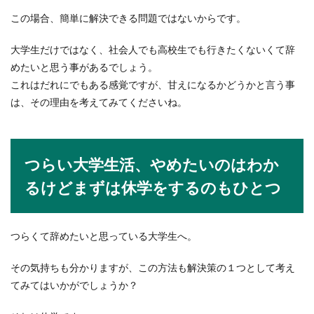
障害者のための公務員試験における面
この場合、簡単に解決できる問題ではないからです。
接の内容や対策のコツとは
大学生だけではなく、社会人でも高校生でも行きたくないくて辞
障害者が公務員を目指すなら、公務員試験の障害
めたいと思う事があるでしょう。
者枠に応募することができます。では、障害者枠
これはだれにでもある感覚ですが、甘えになるかどうかと言う事
での...
は、その理由を考えてみてくださいね。
職場にイケメンがいたら癒しになると
つらい大学生活、やめたいのはわか
いう女性のホンネ
るけどまずは休学をするのもひとつ
職場にイケメンはいますか？また職場にイケメン
は必要だと思いますか？職場にイケメンがいた
ら、「...
つらくて辞めたいと思っている大学生へ。
その気持ちも分かりますが、この方法も解決策の１つとして考え
履歴書の職歴詐称はバレる！？嘘をつ
てみてはいかがでしょうか？
くのはやめましょう