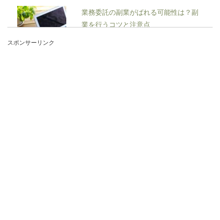
業務委託の副業がばれる可能性は？副
業を行うコツと注意点
スポンサーリンク
スキマ時間にちょっとでも稼げたらと副業を検討
している方も多いでしょう。ただ気になるのが、
副業をす...
壁倒立のコツ『肩入れ』『筋肉』『バ
ランス』について
No Image
壁倒立ができるようになりたい！コツをつかんで
練習を続ければ、誰でも壁倒立ができるようにな
ります。...
ハードルの跳び方にはコツがある、高
校のハードル走のコツとは