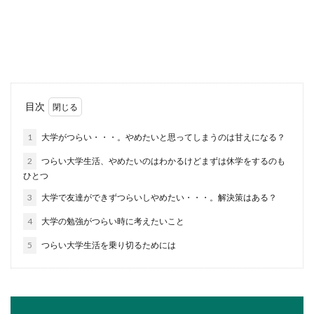
高校の体育の授業でハードルが行われる学校もあ
るでしょう。ハードルは簡単そうに見えて実は結
構難しい...
コンビニの早朝バイトは効率よく稼ぎ
目次
たい主婦におすすめ！
1
大学がつらい・・・。やめたいと思ってしまうのは甘えになる？
コンビニのバイトは主婦や学生に人気があります
2
つらい大学生活、やめたいのはわかるけどまずは休学をするのも
が、主婦の多くは昼間の時間帯を選んでバイトを
ひとつ
しています。...
3
大学で友達ができずつらいしやめたい・・・。解決策はある？
4
大学の勉強がつらい時に考えたいこと
陸上200mの効果的な練習方法！これで
5
つらい大学生活を乗り切るためには
タイムを縮めよう
No Image
陸上200mは短距離に入りますが、100mとも違い
ます。コーナーがあるため、コーナーリングの練
習も必...