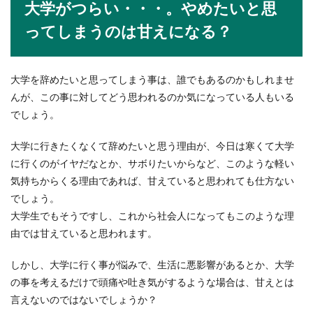
大学がつらい・・・。やめたいと思
ってしまうのは甘えになる？
職場の怖い上司や先輩に萎縮してしま
う時の対処法や改善方法
大学を辞めたいと思ってしまう事は、誰でもあるのかもしれませ
んが、この事に対してどう思われるのか気になっている人もいる
職場に居る声が大きくて常に怒鳴っている上司。
でしょう。
仕事に対していちいちつついてくる先輩。怖いく
らい...
大学に行きたくなくて辞めたいと思う理由が、今日は寒くて大学
に行くのがイヤだなとか、サボりたいからなど、このような軽い
気持ちからくる理由であれば、甘えていると思われても仕方ない
指紋採取をする警察の鑑識員になるに
でしょう。
は？鑑識員になる方法
大学生でもそうですし、これから社会人になってもこのような理
由では甘えていると思われます。
事件や事故現場で腰を屈めながら指紋を採取して
いる警察官を見たことありませんか？これらの警
しかし、大学に行く事が悩みで、生活に悪影響があるとか、大学
察官...
の事を考えるだけで頭痛や吐き気がするような場合は、甘えとは
言えないのではないでしょうか？