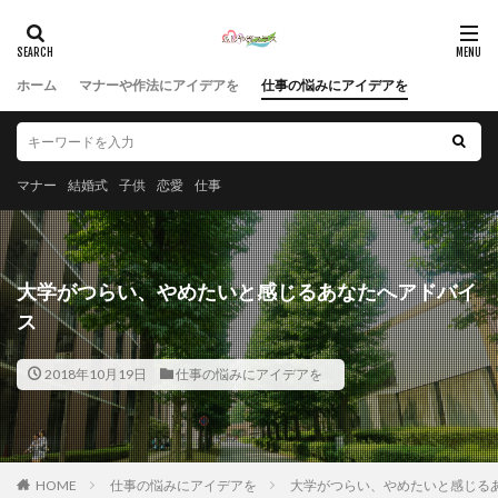
ホーム
マナーや作法にアイデアを
仕事の悩みにアイデアを
マナー
結婚式
子供
恋愛
仕事
大学がつらい、やめたいと感じるあなたへアドバイ
ス
2018年10月19日
仕事の悩みにアイデアを
HOME
仕事の悩みにアイデアを
大学がつらい、やめたいと感じる