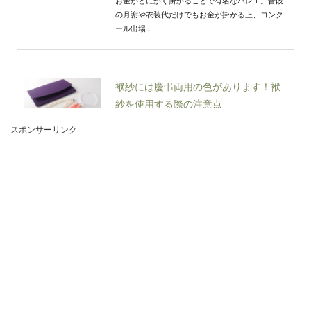
お金がとにかく掛かることで有名なバレエ。普段
の月謝や衣装代だけでもお金が掛かる上、コンク
ール出場...
袱紗には慶弔両用の色があります！袱
紗を使用する際の注意点
スポンサーリンク
お祝い事や、お悔やみ事で使用する袱紗。社会人
のマナーとして用意をしておくのが良いでしょ
う。し...
袱紗の慶弔両用タイプの使い方。包み
方から渡し方までご紹介
No Image
袱紗（ふくさ）には慶弔両用タイプがあります
が、それぞれ使い方にはマナーがあります。包み
方から渡し...