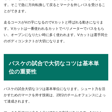
くいダウンについて徹底解説
す。そこで急に方向転換して戻るとマークを外しパスを受けるこ
とができます。
テレビなどでボクシングを見ていても、ルールが
よくわからないという人も多いと言います。中で
走るコースがVの字になるのでVカットと呼ばれる動きになりま
も「...
す。Vカットは一番使われるカットでペリメーターでパスをもら
い、オープンになりたい時に多く使われます。Vカットは選手同士
のボディコンタクトが大切になります。
年賀状のコメントなしは失礼になるの
かどうか【年賀状のマナー】
毎年の年賀状はいつも年末ギリギリになって準備
バスケの試合で大切なコツは基本単
を始めるという方も多いと思います。そこで気に
位の重要性
なるのが...
バスケの試合大切なコツは基本単位になります。シュート力を活
かすためのマークを外す技術は、2対2のチームオフェンスによっ
て達成されます。