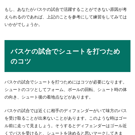
もし、あなたがバスケの試合で活躍することができない原因が考
一人暮らしでもアパートの挨拶は必
えられるのであれば、上記のことを参考にして練習をしてみては
要？迷った時の判断ポイント
いかがでしょうか。
女性がアパートで一人暮らしをする時、引越しの
挨拶をするべきかどうかで悩んでしまいます。そ
れは、ど...
バスケの試合でシュートを打つため
のコツ
名前を赤字で書いてはいけない理由！
赤字がNGなのはコレが理由
バスケの試合でシュートを打つためにはコツが必要になります。
シュートのコツとしてフォーム、ボールの回転、シュート時の体
「名前を赤字で書いてはいけない」と言われたこ
の向き、シュート後の着地点などがあります。
とがある人もいますよね。でも、名前を赤字で書
いてはいけな...
バスケの試合では近くに相手のディフェンダーがいて味方のパス
を受け取ることが出来ないことがあります。このような時はゴー
ル前に走って見ましょう。そうするとディフェンダーはゴール近
ボクシングのルールの中でもわかりに
くでパスを受けると、シュートを決めると思いマークしてきま