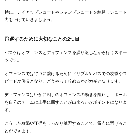
ずありますよね。その時に行われる種目は、おお
よそは同...
特に、レイアップシュートやジャンプシュートを練習しシュート
力を上げていきましょう。
お祝いのお返しに商品券は大丈夫？商
飛躍するために大切なことの2つ目
品券を贈る際の注意点
バスケはオフェンスとディフェンスを繰り返しながら行うスポー
出産祝いや入学祝い、進学祝いなどのお祝いをも
ツです。
らうと、その都度お返しの内祝いを用意します。
何度...
オフェンスでは得点に繋げるためにドリブルやパスでの攻撃やス
ピードが勝負となり、どうやって攻めるかがカギとなります。
バドミントンの試合で緊張！緊張を受
ディフェンスはいかに相手のオフェンスの動きを阻止し、ボール
け止めて試合に勝つには
を自分のチームに上手に回すことが出来るかがポイントになりま
す。
バドミントンの試合の前、どうしても緊張をして
体がカチカチになってしまう人もいるのではない
こうした攻撃や守備をしっかり練習することで、得点に繋げるこ
でしょうか。...
とができます。