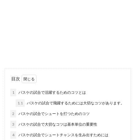
剣道の試合のルールを解説！初心者で
もわかりやすくルール紹介
剣道の試合を見に行く時、試合のルールがわから
なければ心から試合を楽しめないものです。一体
どんなルール...
日本のマナーは食事から始めるとより
目次
良いです
1
バスケの試合で活躍するためのコツとは
日本においてマナーは「作法」とも言われ、食事
1.1
バスケの試合で飛躍するためには大切なコツがあります。
に関しては箸の扱い方や物の食べ方などにおいて
いくつかルー...
2
バスケの試合でシュートを打つためのコツ
3
バスケの試合で大切なコツは基本単位の重要性
4
バスケの試合でシュートチャンスを生み出すためには
バレエの子供の素質として大切なこと