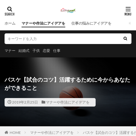
ホーム
マナーや作法にアイデアを
仕事の悩みにアイデアを
マナー
結婚式
子供
恋愛
仕事
バスケ【試合のコツ】活躍するために今からあなた
ができること
2019年2月25日
マナーや作法にアイデアを
HOME
マナーや作法にアイデアを
バスケ【試合のコツ】活躍する