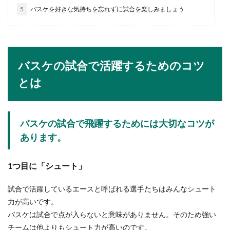
や上達の見極めのポイント
5
バスケを好きな気持ちを忘れずに試合を楽しみましょう
No Image
バレエを習う子供には素質というものもありま
す。子供はバレエが好きでもバレエの素質はある
のかと気になる...
バスケの試合で活躍するためのコツ
とは
画家とイラストレーターの違いを比
較。仕事内容や収入まで
バスケの試合で飛躍するためには大切なコツが
絵を描く仕事といえば画家やイラストレーターな
あります。
どありますが、そこにはどんな違いがあるのでし
ょう。同...
1つ目に「シュート」
試合で活躍しているエースと呼ばれる選手たちはみんなシュート
体育の授業で行われる種目にはどんな
力が高いです。
種類があるのか
バスケは試合で点が入らないと意味がありません。そのため強い
チームは他よりもシュート力が高いのです。
小学校や中学校に行ったのなら、体育の授業は必