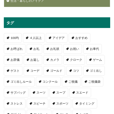
生活・暮らしのアイデア
タグ
100均
４人以上
アイデア
おすすめ
お呼ばれ
お礼
お礼状
お祝い
お車代
お辞儀
お返し
カメラ
クローク
ゲーム
ゲスト
コーデ
ゴールド
コツ
ゴミ出し
ゴミ出しルール
コンクール
ご祝儀
ご祝儀袋
サブバッグ
スーツ
スープ
スエード
ストレス
スピーチ
スポーツ
タイミング