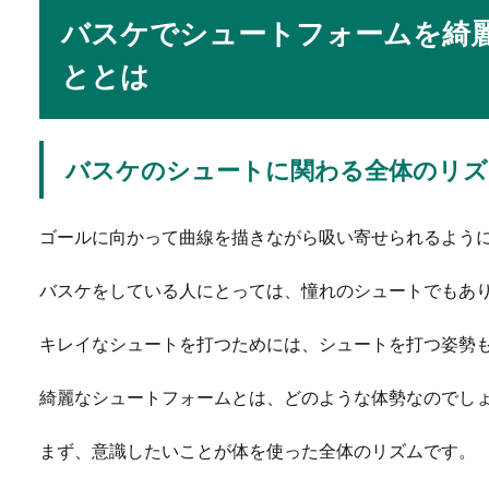
「化粧をしない女性は社会人
バスケでシュートフォームを綺
性が化粧をしな...
ととは
柔術の試合に勝てない
バスケのシュートに関わる全体のリズ
柔術をしている人の中には、
いでしょうか。...
ゴールに向かって曲線を描きながら吸い寄せられるよう
バスケをしている人にとっては、憧れのシュートでもあ
バレエの先生への差し
キレイなシュートを打つためには、シュートを打つ姿勢
バレエの先生が公演を開くこ
れをしなくては...
綺麗なシュートフォームとは、どのような体勢なのでし
まず、意識したいことが体を使った全体のリズムです。