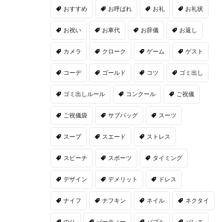
おすすめ
お呼ばれ
お礼
お礼状
お祝い
お車代
お辞儀
お返し
カメラ
クローク
ゲーム
ゲスト
コーデ
ゴールド
コツ
ゴミ出し
ゴミ出しルール
コンクール
ご祝儀
ご祝儀袋
サブバッグ
スーツ
スープ
スエード
ストレス
スピーチ
スポーツ
タイミング
デザイン
デメリット
ドレス
ナイフ
ナフキン
ネイル
ネクタイ
のり
パーティー
バブル
バレエ