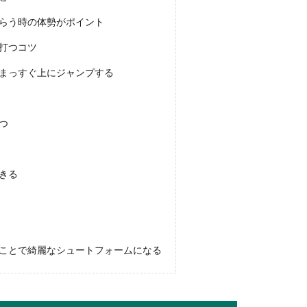
らう時の体勢がポイント
！子供でも安全に乗るためのアドバイス
打つコツ
いう時には、お父さんやお母さんがスキーを教えることが多いと思
まっすぐ上にジャンプする
つ
・食べ終わりのマナーやNGな行動を解説
きる
ことになった時、テーブルマナーを知って恥ずかしくない振る舞い
ことで綺麗なシュートフォームになる
会人としてマナー違反？化粧に対する考え方