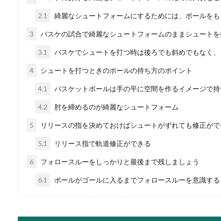
2.1
綺麗なシュートフォームにするためには、ボールをも
スキーリフトの乗り方
3
バスケの試合で綺麗なシュートフォームのままシュートを
子供と一緒にスキーに行くと
3.1
バスケでシュートを打つ時は後ろでも斜めでもなく、
います。そ...
4
シュートを打つときのボールの持ち方のポイント
4.1
バスケットボールは手の平に空間を作るイメージで持
洋食のテーブルマナー
4.2
肘を締めるのが綺麗なシュートフォーム
5
リリースの指を決めておけばシュートがずれても修正がで
初めて彼と洋食を食べに行く
をしたいと考え...
5.1
リリース指で軌道修正ができる
6
フォロースルーをしっかりと最後まで残しましょう
6.1
ボールがゴールに入るまでフォロースルーを意識する
化粧をしない女性は社