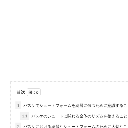
法事の香典で新札はO
法事に参列する時は色々なマ
は、予めしっか...
警察官採用時の身辺調
警察官採用試験時には身辺調
でもお...
目次
草野球の投手の投げ方
1
バスケでシュートフォームを綺麗に保つために意識するこ
職場の草野球チームで投手を
覚えようと思う...
1.1
バスケのシュートに関わる全体のリズムを整えること
2
バスケにおける綺麗なシュートフォームのために大切なこ