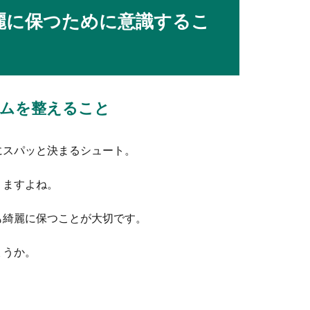
としてマナー違反だ」という議論が世の中を騒がせていますが、女
麗に保つために意識するこ
時の対処法！練習や試合ま準備で目指せ勝利
ムを整えること
なかなか試合に勝てないという悩みを抱えている人もいるのではな
にスパッと決まるシュート。
りますよね。
入れはコレで決まり！人気の差し入れ
も綺麗に保つことが大切です。
とになったら、子供がお世話になっていることも考えると 差し入
ょうか。