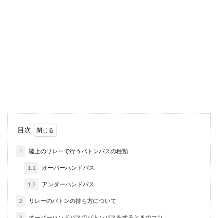
ベビーカーは電車で邪魔？お互いが嫌
な気持ちにならないように
電車でベビーカーが邪魔、子どもが泣いていてう
るさい！などとキツイ言葉をかけられてしまうこ
とがある一方...
わかると面白い！相撲の行司の掛け声
目次
や意味について
1
陸上のリレーで行うバトンパスの種類
相撲を見ているとお相撲さんの他にも、行司や行
1.1
オーバーハンドパス
司の掛け声に注目が行きます。行司の掛け声には
意味...
1.2
アンダーハンドパス
2
リレーのバトンの持ち方について
3
オーバーハンドパスでバトンパスをするときのコツ