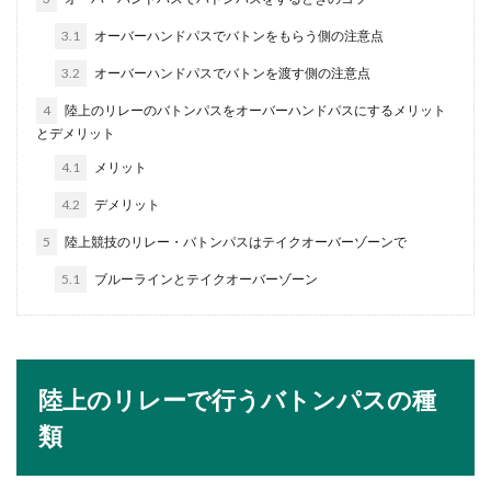
イベントに出るために仕事を休む時に
使える言い訳と注意点
3.1
オーバーハンドパスでバトンをもらう側の注意点
3.2
オーバーハンドパスでバトンを渡す側の注意点
イベントに出るという理由で仕事を休むのはなん
だか恥ずかしい、言いにくいという事もあるでし
4
陸上のリレーのバトンパスをオーバーハンドパスにするメリット
ょう。...
とデメリット
4.1
メリット
4.2
デメリット
卓球初心者の練習方法！素振り・壁打
5
陸上競技のリレー・バトンパスはテイクオーバーゾーンで
ち・球を打つ練習で卓球上達
5.1
ブルーラインとテイクオーバーゾーン
卓球を始めたばかりの初心者の人の中には、どの
ような練習方法で練習を行えば上達するのか知り
たい人もいる...
陸上のリレーで行うバトンパスの種
卓球の初心者が試合するときにはパニ
類
ックにならないことが大切