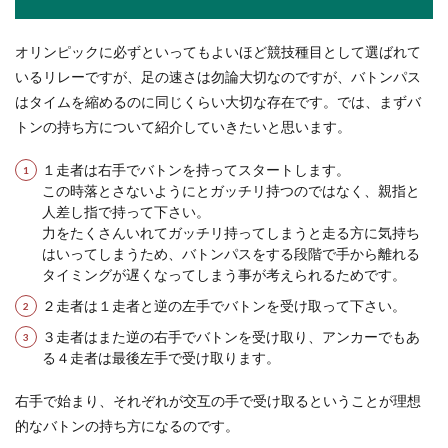
体育の授業は何が目的で行われている
のか知りたくありませんか？
オリンピックに必ずといってもよいほど競技種目として選ばれて
学校の勉強は国語、算数（数学）、理科、社会、
いるリレーですが、足の速さは勿論大切なのですが、バトンパス
それに英語に家庭科、保健体育などなど、さまざ
はタイムを縮めるのに同じくらい大切な存在です。では、まずバ
まな教科があ...
トンの持ち方について紹介していきたいと思います。
１走者は右手でバトンを持ってスタートします。
この時落とさないようにとガッチリ持つのではなく、親指と
年末年始に帰省でバイトを休む場合の
人差し指で持って下さい。
上手な伝え方
力をたくさんいれてガッチリ持ってしまうと走る方に気持ち
はいってしまうため、バトンパスをする段階で手から離れる
アルバイトをしている方で、年末年始は帰省のた
タイミングが遅くなってしまう事が考えられるためです。
めにバイトを休みたけど、なかなか休みが言い出
しにくいとい...
２走者は１走者と逆の左手でバトンを受け取って下さい。
３走者はまた逆の右手でバトンを受け取り、アンカーでもあ
る４走者は最後左手で受け取ります。
右手で始まり、それぞれが交互の手で受け取るということが理想
的なバトンの持ち方になるのです。