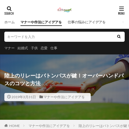
ホーム
マナーや作法にアイデアを
仕事の悩みにアイデアを
マナー
結婚式
子供
恋愛
仕事
陸上のリレーはバトンパスが鍵！オーバーハンドパ
スのコツと方法
2019年3月31日
マナーや作法にアイデアを
HOME
マナーや作法にアイデアを
陸上のリレーはバトンパスが鍵