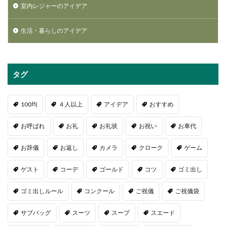
室内レジャーのアイデア
生活・暮らしのアイデア
タグ
100均
４人以上
アイデア
おすすめ
お呼ばれ
お礼
お礼状
お祝い
お車代
お辞儀
お返し
カメラ
クローク
ゲーム
ゲスト
コーデ
ゴールド
コツ
ゴミ出し
ゴミ出しルール
コンクール
ご祝儀
ご祝儀袋
サブバッグ
スーツ
スープ
スエード