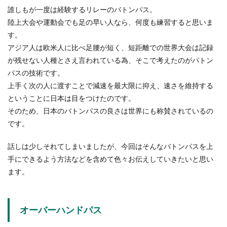
卓球の初心者が試合でよくしてしまうミス、それ
誰しもが一度は経験するリレーのバトンパス。
は慌ててしまうことです。練習のようにできな
陸上大会や運動会でも足の早い人なら、何度も練習すると思いま
い、相手の強さ...
す。
アジア人は欧米人に比べ足腰が短く、短距離での世界大会は記録
が残せない人種とさえ言われている為、そこで考えたのがパトン
懸垂を行うと筋肉のどこに効果がある
パスの技術です。
のか、詳しく説明します
上手く次の人に渡すことで減速を最大限に抑え、速さを維持する
ということに日本は目をつけたのです。
筋トレの一つである「懸垂」。腕を使うから、腕
そのため、日本のバトンパスの良さは世界にも称賛されているの
の筋肉に一番効果があると思っている人も多いで
しょう。...
です。
話しは少しそれてしまいましたが、今回はそんなバトンパスを上
手にできるよう方法などを含めて色々お伝えしていきたいと思い
バスケシュートの飛距離を伸ばす方法
ます。
とは？コツやポイントを紹介
バスケのシュート飛距離がなかなか伸びない…。
オーバーハンドパス
そんなときにはフォームを見直す機会かもしれま
せん。...