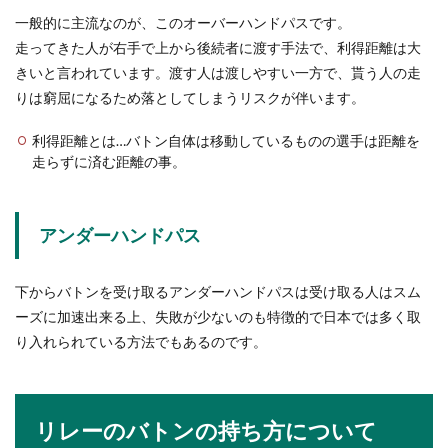
一般的に主流なのが、このオーバーハンドパスです。
走ってきた人が右手で上から後続者に渡す手法で、利得距離は大
ご祝儀相場・兄弟の結婚式に夫婦と子
きいと言われています。渡す人は渡しやすい一方で、貰う人の走
供で出席するときのご祝儀
りは窮屈になるため落としてしまうリスクが伴います。
兄弟の結婚式に夫婦と子供で出席することになっ
利得距離とは…バトン自体は移動しているものの選手は距離を
たら、ご祝儀はいくら包むべきなのか、その相場
走らずに済む距離の事。
について気に...
アンダーハンドパス
小銭貯金の入れ物は身近な物でOK！お
すすめの入れ物と選び方
下からバトンを受け取るアンダーハンドパスは受け取る人はスム
ーズに加速出来る上、失敗が少ないのも特徴的で日本では多く取
小銭貯金をするには貯金箱がなければ…と思って
り入れられている方法でもあるのです。
いませんか？そんなことはありません！入れ物は
なんでも...
リレーのバトンの持ち方について