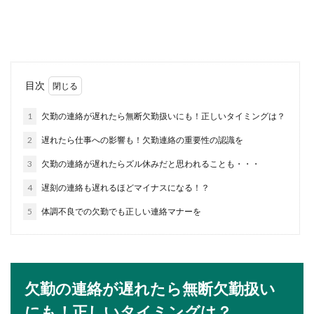
人は、カゴ詰めの要領がイマイチわからないです
よね。...
サッカーと将棋は似てる部分が多い！
目次
戦術やポジションでの共通点
1
欠勤の連絡が遅れたら無断欠勤扱いにも！正しいタイミングは？
サッカーと将棋。この２つには似てる部分が多い
2
遅れたら仕事への影響も！欠勤連絡の重要性の認識を
と言われています。確かにどちらもゴールを巡っ
て詰...
3
欠勤の連絡が遅れたらズル休みだと思われることも・・・
4
遅刻の連絡も遅れるほどマイナスになる！？
5
体調不良での欠勤でも正しい連絡マナーを
履歴書用の写真が古いものはNG！その
理由について解説します
子供と違って大人は顔が変わることもないから、
履歴書に多少古い写真を使っても問題ないだろ
欠勤の連絡が遅れたら無断欠勤扱い
う…そんなふう...
にも！正しいタイミングは？