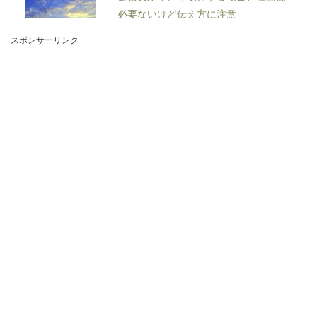
必要ないけど伝え方に注意
スポンサーリンク
公務員は労働基準法の適用外となっていますが、
年休を取得する権利はあります。一般的な会社員
であ...
ビリヤードのフォームを綺麗に見せた
い！そのための秘訣とは
ビリヤードが上手な人ってフォームも綺麗でかっ
こいいですよね。しかし初心者の場合は、なんと
かそ...
レジ打ちの仕事のコツは【カゴ詰め】
にあり！明日から実践しよう
スーパーなどのレジ打ちの仕事を始めたばかりの