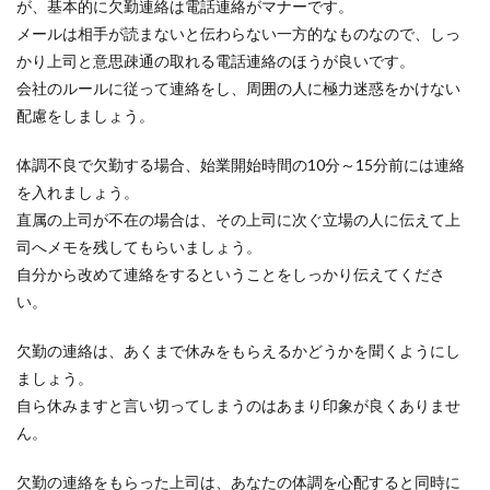
が、基本的に欠勤連絡は電話連絡がマナーです。
なくてはなら...
メールは相手が読まないと伝わらない一方的なものなので、しっ
かり上司と意思疎通の取れる電話連絡のほうが良いです。
会社のルールに従って連絡をし、周囲の人に極力迷惑をかけない
シングルマザーも正社員なら残業を覚
配慮をしましょう。
悟しなければいけない！
体調不良で欠勤する場合、始業開始時間の10分～15分前には連絡
働いている母子世帯は約8割もあるそうです。中
を入れましょう。
には正社員として働いている、働きたいと考えて
直属の上司が不在の場合は、その上司に次ぐ立場の人に伝えて上
いる...
司へメモを残してもらいましょう。
自分から改めて連絡をするということをしっかり伝えてくださ
い。
会社から命じられる「出向」にはどん
な意味があるのか
欠勤の連絡は、あくまで休みをもらえるかどうかを聞くようにし
ましょう。
ドラマの中でもよく描かれる「出向」。どうして
自ら休みますと言い切ってしまうのはあまり印象が良くありませ
もネガティブなイメージを持ってしまいますが、
そもそも...
ん。
欠勤の連絡をもらった上司は、あなたの体調を心配すると同時に