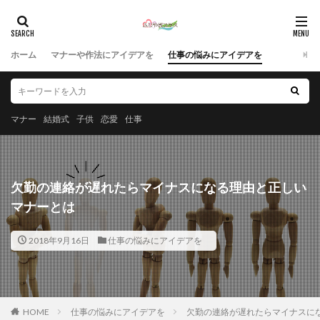
ホーム
マナーや作法にアイデアを
仕事の悩みにアイデアを
マナー
結婚式
子供
恋愛
仕事
欠勤の連絡が遅れたらマイナスになる理由と正しい
マナーとは
2018年9月16日
仕事の悩みにアイデアを
HOME
仕事の悩みにアイデアを
欠勤の連絡が遅れたらマイナスに