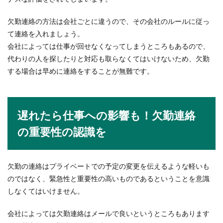
職場を復帰するときに挨拶をすることはもちろん
欠勤連絡の方法は会社ごとに違うので、その会社のルールに従っ
ですが、そのときお菓子も必要なのでしょうか？
て連絡を入れましょう。
では...
会社によっては仕事が回せなくなってしまうところもあるので、
代わりの人を探したりと対応も取らなくてはいけないため、欠勤
する場合は早めに連絡をすることが無難です。
テニスの後衛のコツとは？前衛のサポ
ート役で終わらせない方法
遅れたら仕事への影響も！欠勤連絡
テニスの後衛はどんなことを意識して動く必要が
あるのでしょうか？コツやポイントとは？前衛の
の重要性の認識を
足を...
欠勤の連絡はプライベートでの予定の変更を伝えるような軽いも
上司からの謝罪にはどんな返事をす
のではなく、緊急性と重要性の高いものであるということを意識
る？返事をする時の注意点
しなくてはいけません。
仕事のことで上司と意見が合わずに対立をするこ
会社によっては欠勤連絡はメールで良いというところもあります
ともありますよね。相手は上司だから上司に従わ