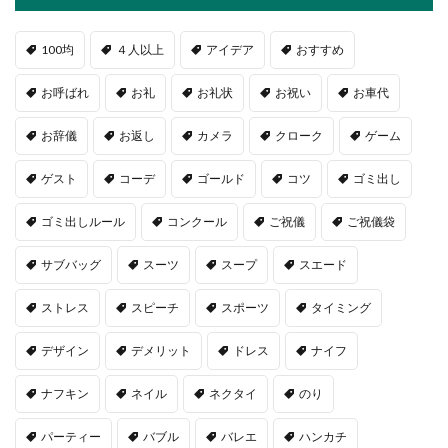
100均
４人以上
アイデア
おすすめ
お呼ばれ
お礼
お礼状
お祝い
お車代
お辞儀
お返し
カメラ
クローク
ゲーム
ゲスト
コーデ
ゴールド
コツ
ゴミ出し
ゴミ出しルール
コンクール
ご祝儀
ご祝儀袋
サブバッグ
スーツ
スープ
スエード
ストレス
スピーチ
スポーツ
タイミング
デザイン
デメリット
ドレス
ナイフ
ナフキン
ネイル
ネクタイ
のり
パーティー
バブル
バレエ
ハンカチ