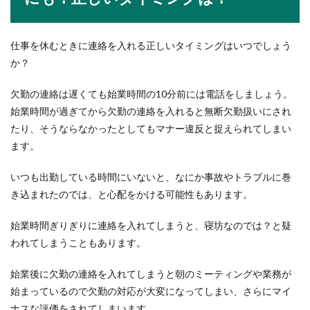
退職は2週間前に伝えればいいの？正社
仕事を休むときに連絡を入れる正しいタイミングはいつでしょう
員の退職について
か？
退職したいなら2週間前でOK？正社員での雇用な
欠勤の連絡は遅くても始業時間の10分前には電話をしましょう。
ら、民法627条1項の定めにより、『雇用は、解...
始業時間が過ぎてから欠勤の連絡を入れると無断欠勤扱いにされ
たり、そうならなかったとしてもマナー違反と捉えられてしまい
ます。
警察官の面接のコツや合格する人の特
徴や必要なこととは
いつも出勤している時間にいないと、なにか事故やトラブルに巻
き込まれたのでは、と心配をかける可能性もあります。
警察官の面接で合格するためにはコツはあるので
しょうか？そもそも、警察官採用試験の面接では
始業時間ぎりぎりに連絡を入れてしまうと、寝坊なのでは？と疑
どん...
われてしまうこともあります。
始業後に欠勤の連絡を入れてしまうと朝のミーティングや業務が
復帰後の挨拶でのお菓子を渡すタイミ
始まっているので欠勤の対応が大変になってしまい、さらにマイ
ングや選び方とポイント
ナスな評価をされてしまいます。