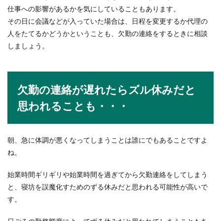
仕事への影響があるかを気にしていることもあります。
学校の用務員になるには！用務員の就
その日に会議などが入っていた場合は、日程を変更するか代理の
職方法や仕事内容
人をたてるかどうかということも、欠勤の連絡をするときに相談
しましょう。
私達が小学生の頃や中学生の頃、学校には「用務
員さん」と呼ばれる人がいましたよね。いつも笑
顔で挨拶...
欠勤の連絡が遅れたらズル休みだと
思われることも・・・
朝、急に体調が悪くなってしまうことは誰にでもあることですよ
ね。
始業時間ギリギリや始業時間を過ぎてから欠勤連絡をしてしまう
と、寝坊を誤魔化すためのずる休みだと思われる可能性が高いで
す。