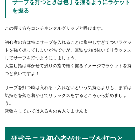
サーブを打つときは包丁を握るようにラケット
ワケとブラック企業について
を握る
体調不良で具合が悪いのに会社を休めない。高熱
でフラフラなのにどうしても出社しなくてはなら
この握り方をコンチネンタルグリップと呼びます。
ない。こんな...
初心者の方は特にサーブを入れることに集中しすぎてついラケッ
トを強く握ってしまいがちですが、無駄な力は抜いてリラックス
柔道寝技のコツとは？力をかけるポイ
してサーブを打つようにしましょう。
ントや練習ポイントを解説
人差し指は浮かせて残りの指で軽く握るイメージでラケットを持
つと良いですよ！
柔道技のひとつ「寝技」ですが、寝技は練習をす
ればするほど上達すると言われており、柔道初心
サーブを打つ時は入れる・入れないという気持ちよりも、まずは
者こそ寝技練...
気持ちを落ち着かせてリラックスをするところから始めましょ
う。
緊張をしていては入るものも入りませんよ！
警察の交通課は忙しい！特に忙しいの
はやっぱりあの時期！
硬式テニス初心者がサーブを打つと
警察の交通課。スピード違反の取締りや人身事故