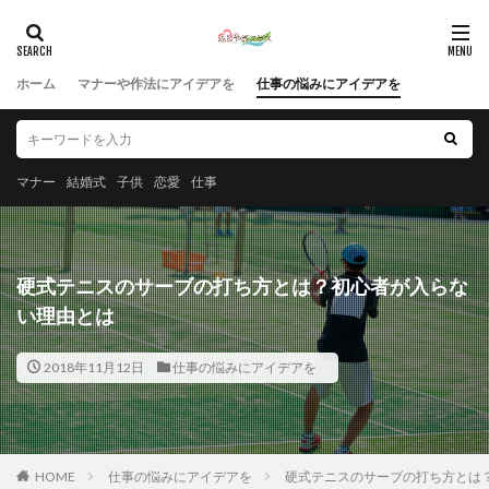
ホーム
マナーや作法にアイデアを
仕事の悩みにアイデアを
マナー
結婚式
子供
恋愛
仕事
硬式テニスのサーブの打ち方とは？初心者が入らな
い理由とは
2018年11月12日
仕事の悩みにアイデアを
HOME
仕事の悩みにアイデアを
硬式テニスのサーブの打ち方とは