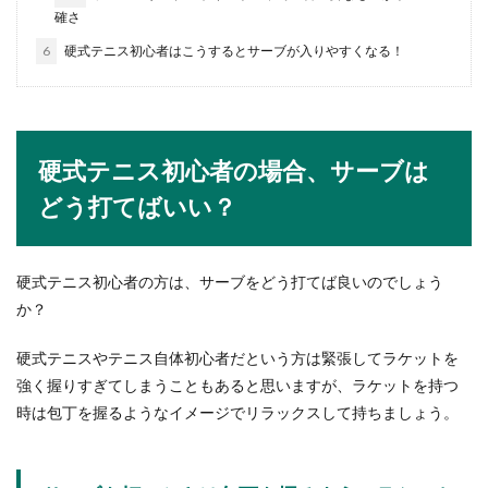
確さ
6
硬式テニス初心者はこうするとサーブが入りやすくなる！
就活で公務員の面接を受ける！好印象
になる髪型対策について
就活において公務員を目指すのであれば、面接で
はどんな髪型にするのがいいのでしょうか？で
硬式テニス初心者の場合、サーブは
は、公...
どう打てばいい？
少人数の職場では急に休めないない実
硬式テニス初心者の方は、サーブをどう打てば良いのでしょう
態がある！そのワケと対策
か？
少人数の職場だと、体調が悪かったり急用が出来
硬式テニスやテニス自体初心者だという方は緊張してラケットを
てもなかなか休めないという場合がありますね。
強く握りすぎてしまうこともあると思いますが、ラケットを持つ
人手...
時は包丁を握るようなイメージでリラックスして持ちましょう。
会社を休めない！体調不良で休めない