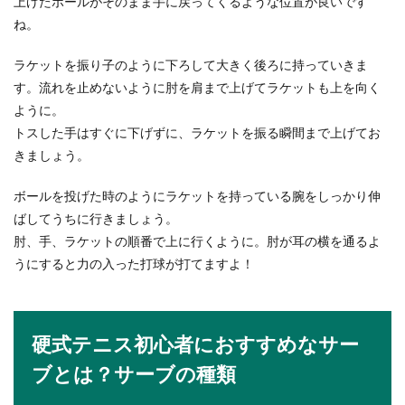
上げたボールがそのまま手に戻ってくるような位置が良いです
ね。
陸上200mの効果的な練習方法！これで
ラケットを振り子のように下ろして大きく後ろに持っていきま
タイムを縮めよう
No Image
す。流れを止めないように肘を肩まで上げてラケットも上を向く
陸上200mは短距離に入りますが、100mとも違い
ように。
ます。コーナーがあるため、コーナーリングの練
トスした手はすぐに下げずに、ラケットを振る瞬間まで上げてお
習も必...
きましょう。
ボールを投げた時のようにラケットを持っている腕をしっかり伸
ばしてうちに行きましょう。
肘、手、ラケットの順番で上に行くように。肘が耳の横を通るよ
うにすると力の入った打球が打てますよ！
硬式テニス初心者におすすめなサー
ブとは？サーブの種類