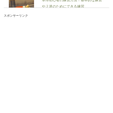
や上達のためにできる練習
スポンサーリンク
卓球をはじめたばかりの卓球初心者の人は、一体
どんな練習をすれば卓球が上手になるのか知りた
いですよね。...
駅員の仕事は楽？決して楽とは言えな
い駅員の仕事の実態とは
毎日見かける駅員さん。なんだか仕事が楽そうで
いいなと思っていませんか？一見楽そうに見える
駅員...
コンビニの早朝バイトは効率よく稼ぎ
たい主婦におすすめ！