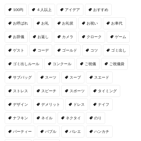
100均
４人以上
アイデア
おすすめ
お呼ばれ
お礼
お礼状
お祝い
お車代
お辞儀
お返し
カメラ
クローク
ゲーム
ゲスト
コーデ
ゴールド
コツ
ゴミ出し
ゴミ出しルール
コンクール
ご祝儀
ご祝儀袋
サブバッグ
スーツ
スープ
スエード
ストレス
スピーチ
スポーツ
タイミング
デザイン
デメリット
ドレス
ナイフ
ナフキン
ネイル
ネクタイ
のり
パーティー
バブル
バレエ
ハンカチ