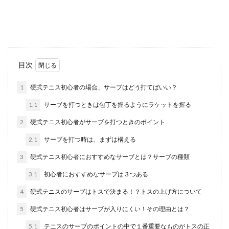
コンビニのバイトは主婦や学生に人気があります
が、主婦の多くは昼間の時間帯を選んでバイトを
しています。...
剣道防具の洗い方！自宅で洗う方法と
目次
ポイント、注意点を解説
1
硬式テニス初心者の場合、サーブはどう打てばいい？
剣道の防具は、いくら普段から手入れをしていて
1.1
サーブを打つときは包丁を握るようにラケットを握る
も強烈な臭いがしてしまうもの。消臭剤を吹きか
けても拭...
2
硬式テニス初心者がサーブを打つときのポイント
2.1
サーブを打つ時は、まずは構える
3
硬式テニス初心者におすすめなサーブとは？サーブの種類
サーブのコツ！バレーでサーブが入ら
ない理由と練習方法
3.1
初心者におすすめなサーブは３つある
4
硬式テニスのサーブはトスで決まる！？トスの上げ方について
バレーボールの初心者がまず覚えることはサーブ
の打ち方です。ゲームはまずサーブから始まりま
5
硬式テニス初心者はサーブが入りにくい！その理由とは？
すの...
5.1
テニスのサーブのポイントの中で１番重要なものがトスの正