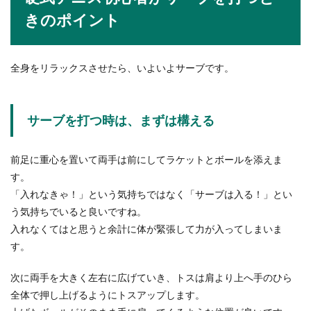
の処理などを行うため、警察の中でも特に忙しい
きのポイント
イメージがあ...
全身をリラックスさせたら、いよいよサーブです。
職歴証明書を公務員試験時に提出する
理由とその必要性
サーブを打つ時は、まずは構える
職歴証明書は、公務員に転職する際に提出を求め
られる書類の一つです。職歴証明書は、在籍して
いた会社...
前足に重心を置いて両手は前にしてラケットとボールを添えま
す。
「入れなきゃ！」という気持ちではなく「サーブは入る！」とい
う気持ちでいると良いですね。
学校の用務員の仕事内容とは？なるに
入れなくてはと思うと余計に体が緊張して力が入ってしまいま
は？求められるもの
す。
学校の用務員の仕事というと、学校の庭の草刈り
や清掃といった仕事が目立ちますが、主にどんな
次に両手を大きく左右に広げていき、トスは肩より上へ手のひら
仕事内容にな...
全体で押し上げるようにトスアップします。