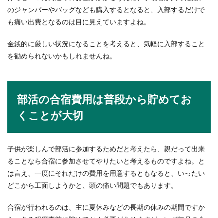
のジャンパーやバッグなども購入するとなると、入部するだけで
面跳...
も痛い出費となるのは目に見えていますよね。
金銭的に厳しい状況になることを考えると、気軽に入部すること
退職する人に贈り物をしたい！バイト
を勧められないかもしれませんね。
の場合はこんなプレゼント！
バイトの仲間が退職する時に、何か記念にプレゼ
ントをしたいけれど何を贈ったらよいのかよくわ
部活の合宿費用は普段から貯めてお
からないと悩...
くことが大切
子供が楽しんで部活に参加するためだと考えたら、親だって出来
ることなら合宿に参加させてやりたいと考えるものですよね。と
は言え、一度にそれだけの費用を用意するともなると、いったい
どこから工面しようかと、頭の痛い問題でもあります。
合宿が行われるのは、主に夏休みなどの長期の休みの期間ですか