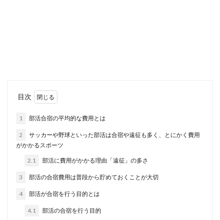
事務員の仕事が暇過ぎる！という方は
是非読んで下さい！
事務員の仕事をしていて暇だ！暇過ぎる！という
人がいます。忙しくないならいいのでは？と思っ
てし...
会社で無視されるのは、パワハラ・モ
目次
ラハラにあたる可能性が
1
部活合宿の平均的な費用とは
会社での無視。上司からの無視、同僚からの無
2
サッカーや野球といった部活は合宿や遠征も多く、とにかく費用
視。上司から業務上の連絡すらもらえないのは...
がかかるスポーツ
2.1
部活に費用がかかる理由「遠征」の多さ
3
部活の合宿費用は普段から貯めておくことが大切
大学編入で理系から文系に変えるなら
スムーズ？大学編入の注意点
4
部活が合宿を行う目的とは
4.1
部活の合宿を行う目的
理系の大学に入学した後、やっぱり自分は文系が