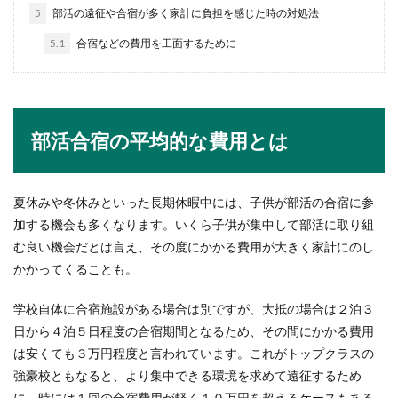
合っていたのかもと理系から文系へ大学を編入し
5
部活の遠征や合宿が多く家計に負担を感じた時の対処法
ようと考える...
5.1
合宿などの費用を工面するために
転勤したら住民票は独身でも移すべき
義務と手続き方法
部活合宿の平均的な費用とは
独身の社会人が転勤して住む場所が変わったとき
は、住民票を移すのは義務だということをご存知
でしょうか？...
夏休みや冬休みといった長期休暇中には、子供が部活の合宿に参
加する機会も多くなります。いくら子供が集中して部活に取り組
む良い機会だとは言え、その度にかかる費用が大きく家計にのし
リフティングの技のコツを教えて！
かかってくることも。
色々なリフティングの技のコツ
学校自体に合宿施設がある場合は別ですが、大抵の場合は２泊３
かっこよくリフティングができる人に憧れている
日から４泊５日程度の合宿期間となるため、その間にかかる費用
人もいますよね。サッカーのリフティングの技を
は安くても３万円程度と言われています。これがトップクラスの
上達させるに...
強豪校ともなると、より集中できる環境を求めて遠征するため
に、時には１回の合宿費用が軽く１０万円を超えるケースもある