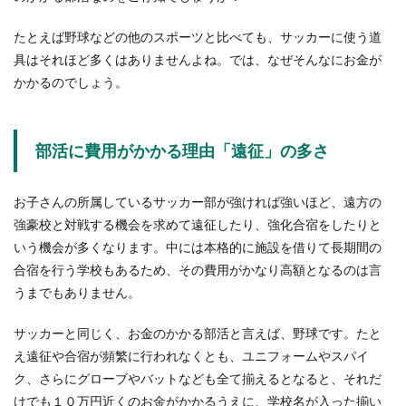
ワケと人生のきっかけ
たとえば野球などの他のスポーツと比べても、サッカーに使う道
大学中退してからすぐに就職するのではなく、専
具はそれほど多くはありませんよね。では、なぜそんなにお金が
門学校に再入学するという人も多いのではないで
しょうか？...
かかるのでしょう。
部活に費用がかかる理由「遠征」の多さ
大学の部活の中で初心者でも心配なく
入れるものをご紹介！
お子さんの所属しているサッカー部が強ければ強いほど、遠方の
大学に入ったら、サークルではなく部活に入りた
強豪校と対戦する機会を求めて遠征したり、強化合宿をしたりと
いと考えている人もいるのではないでしょうか？
いう機会が多くなります。中には本格的に施設を借りて長期間の
しか...
合宿を行う学校もあるため、その費用がかなり高額となるのは言
うまでもありません。
高跳びの背面跳びのコツや意識するポ
サッカーと同じく、お金のかかる部活と言えば、野球です。たと
イントと記録を伸ばす練習
え遠征や合宿が頻繁に行われなくとも、ユニフォームやスパイ
ク、さらにグローブやバットなども全て揃えるとなると、それだ
高跳びの背面跳びのコツを掴んで練習をすれば、
けでも１０万円近くのお金がかかるうえに、学校名が入った揃い
きっと記録を伸ばすことができます。まずは、背