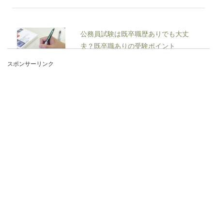
公務員試験は既卒職歴ありでも大丈
夫？既卒職ありの受験ポイント
スポンサーリンク
いつ倒産するかどうかわからない企業より、安定
した公務員になりたいと思う方も多いのではない
でしょうか。...
野球のバッティンググローブには意味
がある！その必要性を解説
プロ野球の試合を見ていると、バッターボックス
に入る選手は必ずバッティンググローブをつけて
いますよね。...