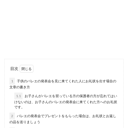
結婚式を断る時の上手な断り方と理由
の伝え方【大人のマナー】
知人からの結婚式の招待状が来ると嬉しい気持ち
になりますが、やむを得ず欠席をしなければいけ
ない時には、...
結婚式のサブバッグは100均でも大丈
目次
夫？選ぶ際のポイント
1
子供のバレエの発表会を見に来てくれた人にお礼状を出す場合の
文章の書き方
結婚式に持っていくバッグ！おしゃれで可愛いも
のが販売されていますが、どれも小さくて荷物が
1.1
お子さんがバレエを習っている方の保護者の方が忘れてはい
入り切らない...
けないのは、お子さんのバレエの発表会に来てくれた方へのお礼状
です。
2
バレエの発表会でプレゼントをもらった場合は、お礼状とお返し
の品を送りましょう
色の種類を漢字で書く時はどんな文字