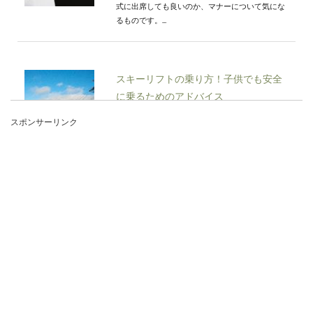
式に出席しても良いのか、マナーについて気にな
るものです。...
スキーリフトの乗り方！子供でも安全
に乗るためのアドバイス
スポンサーリンク
子供と一緒にスキーに行くという時には、お父さ
んやお母さんがスキーを教えることが多いと思い
ます。そ...
バレエは基礎が大事！子供のうちから
しっかり見付けさせよう
バレエの基礎を続けるのは子供でもしんどいも
の。でもバレエこそ基礎が一番大事で、基礎がし
っかりして...