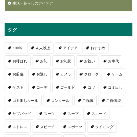
生活・暮らしのアイデア
タグ
100均
４人以上
アイデア
おすすめ
お呼ばれ
お礼
お礼状
お祝い
お車代
お辞儀
お返し
カメラ
クローク
ゲーム
ゲスト
コーデ
ゴールド
コツ
ゴミ出し
ゴミ出しルール
コンクール
ご祝儀
ご祝儀袋
サブバッグ
スーツ
スープ
スエード
ストレス
スピーチ
スポーツ
タイミング