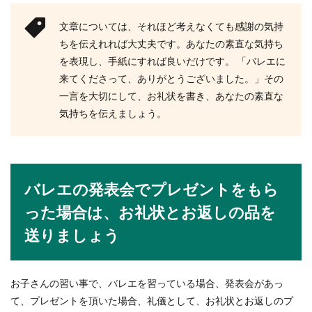
文章については、それほど考えなくても感謝の気持
トレーニングのメニュー。組み方の基
ちを伝えれれば大丈夫です。あなたの素直な気持ち
準は自分の予定に合わせる
を表現し、手紙にすれば良いだけです。 「バレエに
トレーニングのメニューを、理想で組んではなり
来てくださって、ありがとうございました。」その
ません。組み方は『自分が無理せず行える日数』
一言を大切にして、お礼状を書き、あなたの素直な
をし...
気持ちを伝えましょう。
結婚式のご祝儀の相場は？部下へのお
祝いとご祝儀のマナー
バレエの発表会でプレゼントをもら
った場合は、お礼状とお返しの品を
結婚式の招待状を受けると、おめでたい気持ちと
ともに湧き上がってくるのが、結婚式のマナーや
送りましょう
ご祝儀に関し...
お子さんの習い事で、バレエを習っている場合、発表会があっ
腕が細い原因を理解して、正しい方法
て、プレゼントを頂いた場合、礼儀として、お礼状とお返しのプ
で筋トレをしましょう