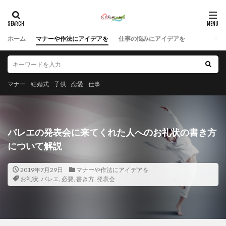
ホーム
マナーや作法にアイデアを
仕事の悩みにアイデアを
マナー
結婚式
子供
恋愛
仕事
バレエの発表会に来てくれた人へのお礼状の書き方
について解説
2019年7月29日
マナーや作法にアイデアを
お礼状
,
バレエ
,
必要
,
書き方
,
発表会