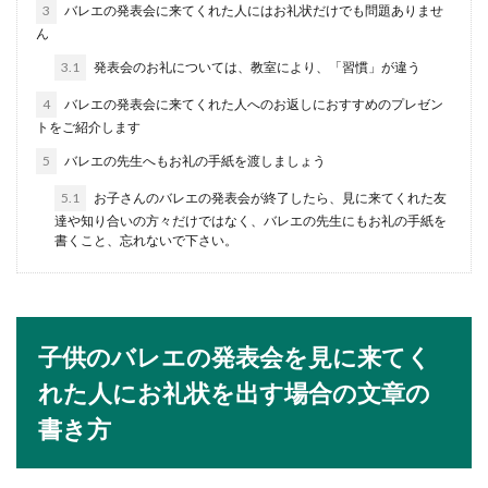
で表すの
3
バレエの発表会に来てくれた人にはお礼状だけでも問題ありませ
ん
色の種類は赤、青、黄色など、シンプルに表現す
3.1
発表会のお礼については、教室により、「習慣」が違う
るのなら、数十種類程でしょう。しかし、さらに
細かく漢...
4
バレエの発表会に来てくれた人へのお返しにおすすめのプレゼン
トをご紹介します
5
バレエの先生へもお礼の手紙を渡しましょう
ふくさを使った包み方と香典をお渡し
5.1
お子さんのバレエの発表会が終了したら、見に来てくれた友
する時のマナーと注意する事
達や知り合いの方々だけではなく、バレエの先生にもお礼の手紙を
書くこと、忘れないで下さい。
急なお葬式や親族の法事などで香典を用意するこ
とになった場合のマナーについて紹介します。香
典は...
子供のバレエの発表会を見に来てく
れた人にお礼状を出す場合の文章の
バレエの先生への差し入れはコレで決
まり！人気の差し入れ
書き方
バレエの先生が公演を開くことになったら、子供