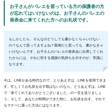
がお世話になっていることも考えると 差し入れを
お子さんがバレエを習っている方の保護者の方
しなくては...
が忘れてはいけないのは、お子さんのバレエの
発表会に来てくれた方へのお礼状です。
質問と答えがずれる原因と対処法！会
話を成り立たせる方法を解説
もしかしたら、そんなのどうしても書かなくちゃいけない
会話をしていると、相手からされた質問と自分の
の？なんて思ってますよね？面倒だと思っても、書かなきゃ
答えがずれる事に気がつくこともあります。相手
いけないんです。お子さんのバレエの発表会に出席してくれ
が納...
たからには、それに対する感謝の気持ちを示すのが、常識に
なります。
スノボウェアの下に着る洋服選び【レ
今は、LINEがある時代なので、とりあえずは、LINEを使用できま
ディース編】
す。忙しくてお礼状を出す暇はないのなら、とりあえずは、LINE
初めてスノボに行くという場合には、ウェアの下
で「来てくれてありがとうございました」の一言を送りましょ
に何を着れば良いのか悩む方が多いようです。気
う。そして、あなたが時間ができた時に、お礼状を出す、それで
温が低く...
もマナーに適った方法にはなります。