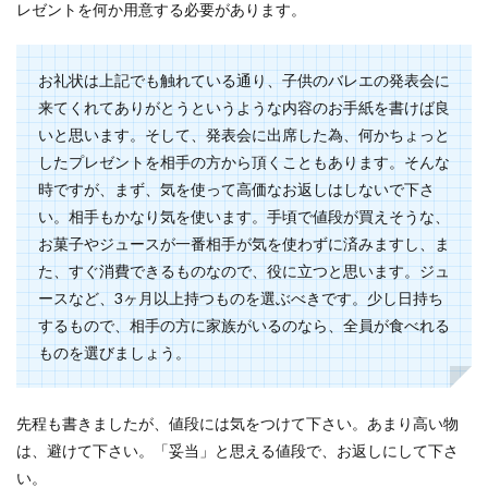
レゼントを何か用意する必要があります。
男なのに腕が細いと、なんとか鍛えて腕を太くし
たいと考えるのではないでしょうか。しかし、た
お礼状は上記でも触れている通り、子供のバレエの発表会に
だな...
来てくれてありがとうというような内容のお手紙を書けば良
いと思います。そして、発表会に出席した為、何かちょっと
したプレゼントを相手の方から頂くこともあります。そんな
電話での相手の会社の呼び方と気をつ
時ですが、まず、気を使って高価なお返しはしないで下さ
けたいビジネスマナー
い。相手もかなり気を使います。手頃で値段が買えそうな、
No Image
お菓子やジュースが一番相手が気を使わずに済みますし、ま
電話での相手の会社の呼び方は書面の場合とは違
た、すぐ消費できるものなので、役に立つと思います。ジュ
ってきます。これから社会人として働くなら、取
ースなど、3ヶ月以上持つものを選ぶべきです。少し日持ち
引先の呼び方...
するもので、相手の方に家族がいるのなら、全員が食べれる
ものを選びましょう。
先程も書きましたが、値段には気をつけて下さい。あまり高い物
は、避けて下さい。「妥当」と思える値段で、お返しにして下さ
い。