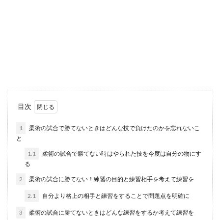
コンビニのイートインで勉強してもい
い？時間制限はあるの
コンビニのイートインは勉強するのに向いてい
る？確かになんでもそろっているコンビニで勉強
できるなら、と...
テニス初心者が社会人からでも楽しめ
目次
るオススメなテニスの始め方
1
柔術の試合で勝てないときはどんな技で負けたのかを忘れないこ
と
テニスの初心者で社会人からテニスを始めても楽
しめるのかと躊躇されていませんか？運動は苦手
1.1
柔術の試合で勝てない時はやられた技を今度は自分の物にす
だし、今...
る
2
柔術の試合に勝てない！練習の目的と練習相手を考えて練習を
2.1
自分より格上の相手と練習をすることで問題点を明確に
結婚式なのにふくさがないのはNG？ふ
くさのマナーと代用品
3
柔術の試合に勝てないときはどんな練習をするか考えて練習を