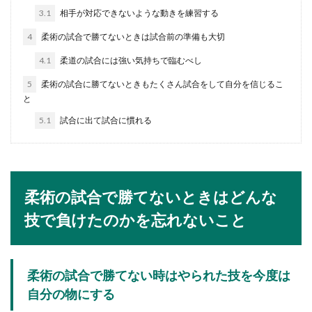
3.1
相手が対応できないような動きを練習する
結婚式に出席するときは、ふくさにご祝儀を包ん
で持参します。ですが、ふくさを用意しておら
4
柔術の試合で勝てないときは試合前の準備も大切
ず、手元にふく...
4.1
柔道の試合には強い気持ちで臨むべし
5
柔術の試合に勝てないときもたくさん試合をして自分を信じるこ
と
お通夜のお香典の金額の相場と渡す際
5.1
試合に出て試合に慣れる
の注意点
お通夜に参列する場合お香典を準備しますが、い
くら包もうかと金額に悩んでしまいます。お香典
の金...
柔術の試合で勝てないときはどんな
技で負けたのかを忘れないこと
ハローワークから紹介された面接を辞
退する時の方法と注意点
柔術の試合で勝てない時はやられた技を今度は
ハローワークから紹介状をもらい面接日が決定し
自分の物にする
た後になって、様々な理由により辞退したいこと
もあります。...