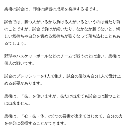
柔術の試合は、日頃の練習の成果を発揮する場です。
試合では、勝つ人がいるから負ける人がいるというのは当たり前
上の階の足音対策！具体的な解決策と
のことですが、試合で負けが続いたり、なかなか勝てないと、悔
対処法・騒音の基準について
しい気持ちや自分を責める気持ちが強くなって落ち込むこともあ
るでしょう。
上の階の足音が気になって仕方ない・うるさい騒
音に頭を悩ませているという人もいますよね。家
の中にいても...
野球やバスケットボールなどのチームで戦うのとは違い、柔術は
個人の戦いです。
試合のプレッシャーを1人で抱え、試合の勝敗も自分1人で受け止
結婚式の祝儀袋は処分しにくい…リメ
める必要があります。
イク方法と処分方法
柔術は、「技」を使いますが、技だけ出来ても試合には勝つこと
結婚式の祝儀袋はいつまでとっておけばいいので
は出来ません。
しょうか？処分に困ってしまう結婚式の祝儀袋…
迷っているの...
柔術は、「心・技・体」の3つの要素が出来てはじめて、自分の力
を存分に発揮することができます。