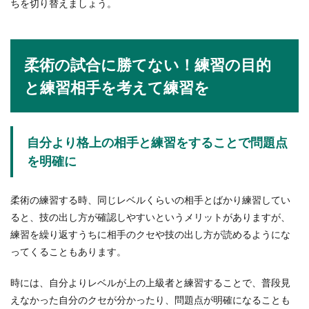
ちを切り替えましょう。
これから卓球を始めようと思ってる人の中には、
どんなラケットを選べばいいか悩んでいる人もい
るのではない...
柔術の試合に勝てない！練習の目的
と練習相手を考えて練習を
バスケのシュートがゴールに届かない
悲劇。足りないものは〇〇
自分より格上の相手と練習をすることで問題点
バスケのシュートがゴールに届かない。正確にゴ
を明確に
ールをうつには、何が必要なのでしょうか？...
柔術の練習する時、同じレベルくらいの相手とばかり練習してい
ると、技の出し方が確認しやすいというメリットがありますが、
練習を繰り返すうちに相手のクセや技の出し方が読めるようにな
ってくることもあります。
時には、自分よりレベルが上の上級者と練習することで、普段見
えなかった自分のクセが分かったり、問題点が明確になることも