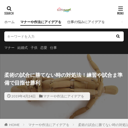
ホーム
マナーや作法にアイデアを
仕事の悩みにアイデアを
マナー
結婚式
子供
恋愛
仕事
柔術の試合に勝てない時の対処法！練習や試合ま準
備で目指せ勝利
2019年4月24日
マナーや作法にアイデアを
HOME
マナーや作法にアイデアを
柔術の試合に勝てない時の対処