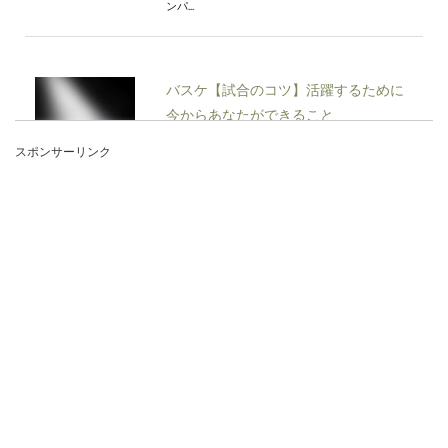
ンパ...
バスケ【試合のコツ】活躍するために
今からあなたができること
スポンサーリンク
バスケの試合のコツというと、シュートやドリブ
ルを上達するための練習が浮かんでいませんか？
では、ま...
外野のグローブを型付けするポイント
と型付けが重要な理由
グローブには外野用や内野用があり、守備によっ
てグローブが違ってくるのはご存知ですよね。そ
して新品...