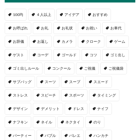
100均
４人以上
アイデア
おすすめ
お呼ばれ
お礼
お礼状
お祝い
お車代
お辞儀
お返し
カメラ
クローク
ゲーム
ゲスト
コーデ
ゴールド
コツ
ゴミ出し
ゴミ出しルール
コンクール
ご祝儀
ご祝儀袋
サブバッグ
スーツ
スープ
スエード
ストレス
スピーチ
スポーツ
タイミング
デザイン
デメリット
ドレス
ナイフ
ナフキン
ネイル
ネクタイ
のり
パーティー
バブル
バレエ
ハンカチ