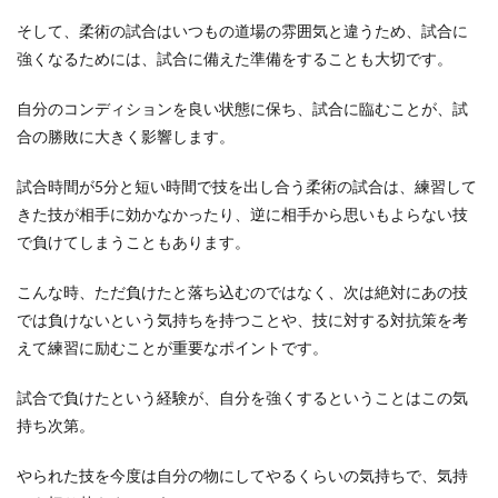
新築祝いのお返し【親編】相場と贈る
そして、柔術の試合はいつもの道場の雰囲気と違うため、試合に
時期・内祝い選びのポイント
強くなるためには、試合に備えた準備をすることも大切です。
親から新築祝いを頂いていたら、新居完成の後に
自分のコンディションを良い状態に保ち、試合に臨むことが、試
新築祝いのお返しをします。このときに悩むの
合の勝敗に大きく影響します。
が、親からの新...
試合時間が5分と短い時間で技を出し合う柔術の試合は、練習して
きた技が相手に効かなかったり、逆に相手から思いもよらない技
サッカーのパスの受け方・パスとトラ
で負けてしまうこともあります。
ップの正確な技術を習得
こんな時、ただ負けたと落ち込むのではなく、次は絶対にあの技
サッカーをしている人の中には、パスの受け方が
では負けないという気持ちを持つことや、技に対する対抗策を考
わからずに上手にパスをもらうことができない人
えて練習に励むことが重要なポイントです。
もいるのでは...
試合で負けたという経験が、自分を強くするということはこの気
持ち次第。
卓球のラケットの特徴【ペンタイプ】
ペンホルダーについて解説
やられた技を今度は自分の物にしてやるくらいの気持ちで、気持