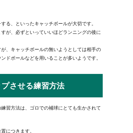
チする、といったキャッチボールが大切です。
ますが、必ずといっていいほどランニングの後に
欠かせない筋トレ方法を紹介します
きにはどのような筋トレをしたらいいのでしょうか？クロールのキ
すが、キャッチボールの無いようとしては相手の
ウンドボールなどを用いることが多いようです。
ル上達方法！ドリブルのコツやポイント解説
ップさせる練習方法
無尽に駆け巡り、ゴールを狙う姿にカッコイイと思った人も多いは
の練習方法は、ゴロでの補球にとても生かされて
任になった時にするべきこととは
位置につきます。