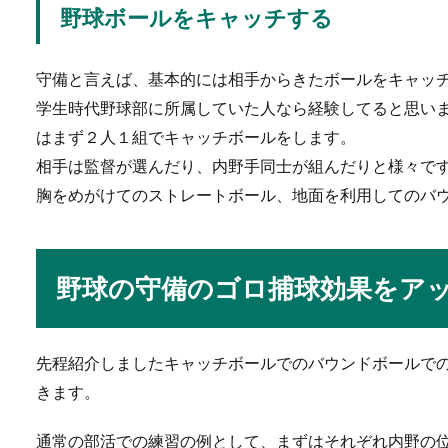
野球ボールをキャッチする
身に目...
守備と言えば、基本的には相手からきたボールをキャッ
学生時代野球部に所属していた人なら経験してると思い
水泳のキックの強化に
はまず２人１組でキャッチボールをします。
水泳のキックを強化したいと
相手は監督が選んだり、内野手同士が組んだりと様々で
ック力...
胸をめがけてのストレートボール、地面を利用してのバ
サッカー初心者ドリブ
野球の守備のゴロ捕球効果をア
サッカー選手のピッチを縦横
ずです。ワ...
先程紹介しましたキャッチボールでのバウンドボールで
きます。
保育園、年長さんの担
通常の部活での練習の例として、まずはそれぞれ内野の