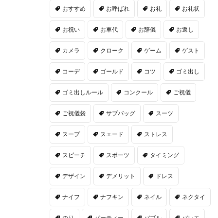
おすすめ
お呼ばれ
お礼
お礼状
お祝い
お車代
お辞儀
お返し
カメラ
クローク
ゲーム
ゲスト
コーデ
ゴールド
コツ
ゴミ出し
ゴミ出しルール
コンクール
ご祝儀
ご祝儀袋
サブバッグ
スーツ
スープ
スエード
ストレス
スピーチ
スポーツ
タイミング
デザイン
デメリット
ドレス
ナイフ
ナフキン
ネイル
ネクタイ
のり
パーティー
バブル
バレエ