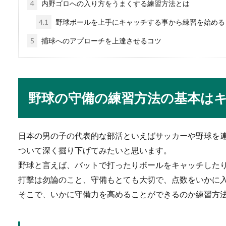
4
内野ゴロへの入り方をうまくする練習方法とは
4.1
野球ボールを上手にキャッチする事から練習を始める
東京消防庁の体力試験
5
捕球へのアプローチを上達させるコツ
東京消防庁の一次試験に合格
の体力...
野球の守備の練習方法の基本は
相撲の座布団を投げる
日本の男の子の代表的な部活といえばサッカーや野球を
No Image
相撲中継を見ていると、座布
ついて深く掘り下げてみたいと思います。
投げるのは一体...
野球と言えば、バットで打ったりボールをキャッチした
打撃は勿論のこと、守備もとても大切で、点数をいかに
そこで、いかに守備力を高めることができるのか練習方
剣道【子供】を上達さ
子供の剣道を上達させるには