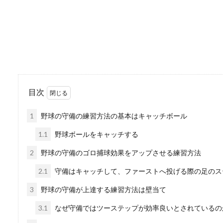
野球のツーシームの基
日本のプロ野球やメジャーに
どうやって投げ...
目次
肩を柔らかくする方法
1
野球の守備の練習方法の基本はキャッチボール
肩が柔らかくする方法をトレ
泳のト...
1.1
野球ボールをキャッチする
2
野球の守備のゴロ捕球効果をアップさせる練習方法
2.1
守備はキャッチして、ファーストへ投げる際の足のス
就職は東京より大阪が
3
野球の守備が上達する練習方法は壁当て
就職するなら東京にするか大
3.1
なぜ守備ではツーステップが効率良いとされているの
就職す...