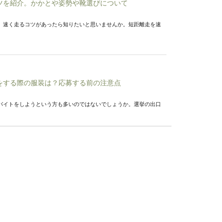
ツを紹介。かかとや姿勢や靴選びについて
、速く走るコツがあったら知りたいと思いませんか。短距離走を速
をする際の服装は？応募する前の注意点
バイトをしようという方も多いのではないでしょうか。選挙の出口
ュを向上させる練習法！鍛える筋肉とは
トダッシュですが、少しでも早いスタートダッシュが出来たらいい