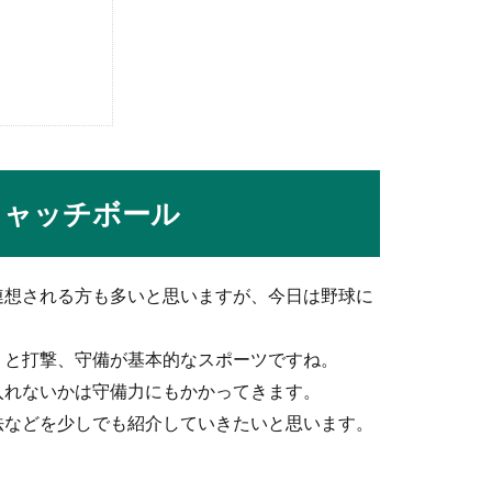
の内容とは？合格に向けて体を鍛えよう！
するといよいよ二次試験！勝負の体力試験が待っています。ではそ
キャッチボール
【座布団の舞】投げる理由とその歴史を解説
連想される方も多いと思いますが、今日は野球に
団を投げる人たちの映像を目にすることもありますよね。座布団を
りと打撃、守備が基本的なスポーツですね。
入れないかは守備力にもかかってきます。
法などを少しでも紹介していきたいと思います。
せるには？練習するときのポイント
どのようなコツやポイントがあるのでしょうか？まずは、子ども自