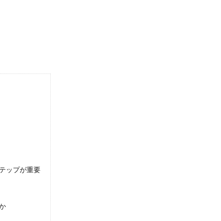
本的な握り方や投げ方について解説します
はツーシームが得意な選手がいますが、自分が投げたいと思っても
で水泳が上達してケガの予防にもなる
ーニングすると水泳がとても泳ぎやすくなるでしょう。それは、水
テップが重要
断然良い理由と住んでみたらわかったこと
阪にするか悩んでるという人も多いのではないでしょうか？では、
か