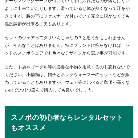
ナーやマジックテープが付いていて中に入れたものが落ちにくい
ーディネートのポイント
ように出来ていたりします。滑っていると体が熱くなって汗をか
きますが、脇の下にファスナーが付いていて完全に脱がなくても
お子様の卒業式に、母親はどのような服装で出席
温度調節が出来る工夫もあります。
すれば良いのかお悩みの方はいませんか？卒業式
での服装は上...
セットのウェアってダサいんじゃなの？と思うかもしれません
が、そんなことはありません。特にブランドに拘らなければ、セ
ットのスノボウェアでも色々なデザインから選ぶ事が可能です。
また、手袋やゴーグル等の必要な小物を用意するのも忘れないで
ください。小物類は、帽子とネックウォーマーのセットなどが販
売していることもありますが、ウェア等に比べると単価が高くな
いので1つ1つ選んで購入しても良いでしょう。
スノボの初心者ならレンタルセット
もオススメ