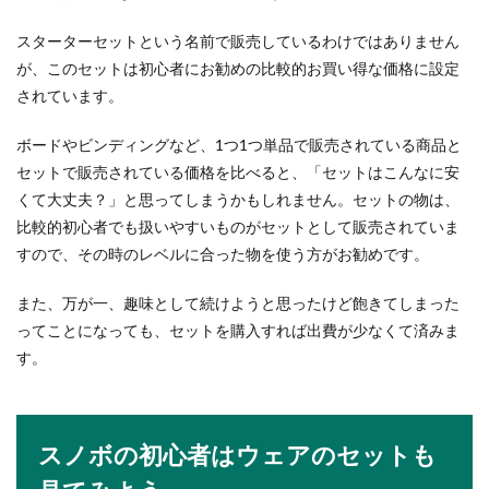
自分より年下が先輩ということはよくあることで
スターターセットという名前で販売しているわけではありません
すし、その年...
が、このセットは初心者にお勧めの比較的お買い得な価格に設定
されています。
バレエの先生への差し入れはコレで決
ボードやビンディングなど、1つ1つ単品で販売されている商品と
まり！人気の差し入れ
セットで販売されている価格を比べると、「セットはこんなに安
くて大丈夫？」と思ってしまうかもしれません。セットの物は、
バレエの先生が公演を開くことになったら、子供
比較的初心者でも扱いやすいものがセットとして販売されていま
がお世話になっていることも考えると 差し入れを
しなくては...
すので、その時のレベルに合った物を使う方がお勧めです。
また、万が一、趣味として続けようと思ったけど飽きてしまった
ってことになっても、セットを購入すれば出費が少なくて済みま
サッカーのパスの受け方・パスとトラ
す。
ップの正確な技術を習得
サッカーをしている人の中には、パスの受け方が
わからずに上手にパスをもらうことができない人
スノボの初心者はウェアのセットも
もいるのでは...