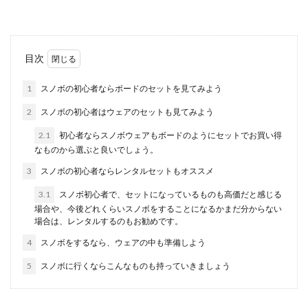
洋食のテーブルマナー・食べ終わりの
目次
マナーやNGな行動を解説
1
スノボの初心者ならボードのセットを見てみよう
初めて彼と洋食を食べに行くことになった時、テ
ーブルマナーを知って恥ずかしくない振る舞いを
2
スノボの初心者はウェアのセットも見てみよう
したいと考え...
2.1
初心者ならスノボウェアもボードのようにセットでお買い得
なものから選ぶと良いでしょう。
3
スノボの初心者ならレンタルセットもオススメ
力士の給料はどこから？力士の給料は
相撲協会や懸賞金が収入源
3.1
スノボ初心者で、セットになっているものも高価だと感じる
場合や、今後どれくらいスノボをすることになるかまだ分からない
場合は、レンタルするのもお勧めです。
大相撲の力士たちの給料が一体どこから支給され
ているのかご存知でしょうか。自分の体で相撲を
4
スノボをするなら、ウェアの中も準備しよう
取り...
5
スノボに行くならこんなものも持っていきましょう
いとこの結婚式を欠席！欠席連絡のタ