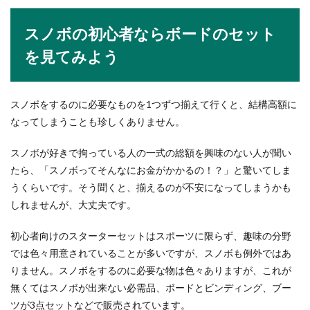
イミングとご祝儀について
No Image
スノボの初心者ならボードのセット
いとこの結婚式に招待されていても、予定が合わ
を見てみよう
ない・遠く出席できないなど、結婚式を欠席しな
くてはならな...
スノボをするのに必要なものを1つずつ揃えて行くと、結構高額に
なってしまうことも珍しくありません。
兄弟へのご祝儀の金額の相場と渡し方
【夫婦で出席する場合】
スノボが好きで拘っている人の一式の総額を興味のない人が聞い
たら、「スノボってそんなにお金がかかるの！？」と驚いてしま
自分の兄弟の結婚式に夫婦で出席するとなると、
うくらいです。そう聞くと、揃えるのが不安になってしまうかも
ご祝儀はいくら用意すればいいのか迷ってしまう
しれませんが、大丈夫です。
のではないで...
初心者向けのスターターセットはスポーツに限らず、趣味の分野
では色々用意されていることが多いですが、スノボも例外ではあ
年下先輩社員が怖い時の接し方と上手
りません。スノボをするのに必要な物は色々ありますが、これが
く付き合っていくためのコツ
無くてはスノボが出来ない必需品、ボードとビンディング、ブー
ツが3点セットなどで販売されています。
先輩だからといって年上とは限らないのが職場。