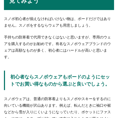
見てみよう
スキーとスノボーはどっちが簡単？は
スノボ初心者が揃えなければいけない物は、ボードだけではあり
じめる前に知りたいこと
ません。スノボをするならウェアも用意しましょう。
スキーとスノボーはどっちが簡単にはじめること
手持ちの防寒着で代用できなくはないと思いますが、専用のウェ
はできるのでしょうか？どちらもやったことがな
い初心者だと...
アを購入するのがお勧めです。有名なスノボウェアブランドのウ
ェアは高額なものが多く、初心者にはハードルが高いと思いま
す。
卓球の練習方法・初心者の中学生の練
習と一人でもできる練習方法
初心者ならスノボウェアもボードのようにセッ
トでお買い得なものから選ぶと良いでしょう。
中学生になってから卓球を始めた人の中には、周
囲と比べてなかなか自分のテクニックが上達せず
に悩んでいる...
スノボウェアは、普通の防寒着よりもスノボやスキーをするのに
向いている機能が沢山あります。例えば、転んだときに袖口や裾
などから雪が入りにくいようになっていたり、ポケットにファス
卒業式に相応しい服装選び。母親のコ