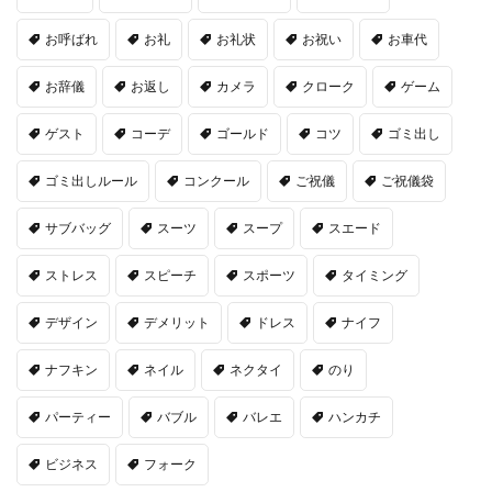
お呼ばれ
お礼
お礼状
お祝い
お車代
お辞儀
お返し
カメラ
クローク
ゲーム
ゲスト
コーデ
ゴールド
コツ
ゴミ出し
ゴミ出しルール
コンクール
ご祝儀
ご祝儀袋
サブバッグ
スーツ
スープ
スエード
ストレス
スピーチ
スポーツ
タイミング
デザイン
デメリット
ドレス
ナイフ
ナフキン
ネイル
ネクタイ
のり
パーティー
バブル
バレエ
ハンカチ
ビジネス
フォーク