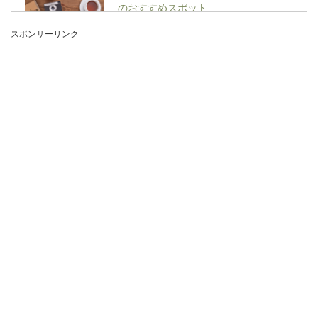
のおすすめスポット
スポンサーリンク
室内であっても思い出に残る写真を撮ることがで
きるスポットがあります。雨の日などは、出かけ
る場...
室内レジャーを楽しみたい。大人女子
が大満足するプランを紹介
アウトドアとレジャーってそもそもどこがちがう
のかと疑問に思っている人もいるかもしれませ
ん。アウトドア...
室内スポーツで大人の運動不足解消
に！おすすめ競技のご紹介
学生の頃は体育の時間があったので体は自然と動