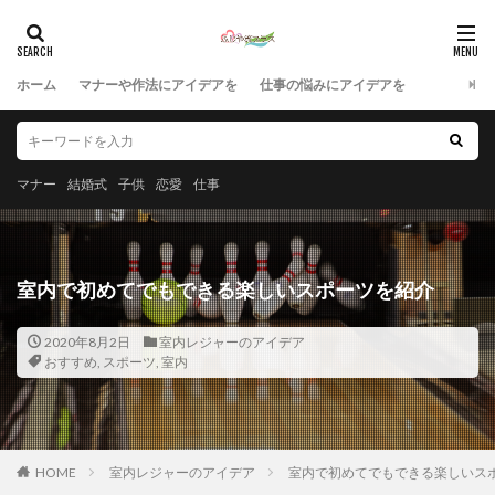
ホーム
マナーや作法にアイデアを
仕事の悩みにアイデアを
マナー
結婚式
子供
恋愛
仕事
室内で初めてでもできる楽しいスポーツを紹介
2020年8月2日
室内レジャーのアイデア
おすすめ
,
スポーツ
,
室内
HOME
室内レジャーのアイデア
室内で初めてでもできる楽しいス