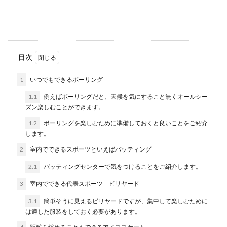
かしていたものの、大人になってからはその時間
がなくなり運...
日焼けを気にせずに室内でできるスポ
目次
ーツはこんなに種類がある
1
いつでもできるボーリング
運動不足を感じて、いざ始めようと思うスポーツ
1.1
例えばボーリングだと、天候を気にすること無くオールシー
はジョギングなどではないでしょうか。しかし、
ズン楽しむことができます。
外で運動...
1.2
ボーリングを楽しむために準備しておくと良いことをご紹介
します。
2
室内でできるスポーツといえばバッティング
面白い遊びは室内でできる！大人だか
らこそ楽しめるものをご紹介
2.1
バッティングセンターで気をつけることをご紹介します。
3
室内でできる代表スポーツ ビリヤード
大人になると、遊ぶということはとても少なくな
ったという人も多いのではないでしょうか？です
3.1
簡単そうに見えるビリヤードですが、集中して楽しむために
が、会社...
は適した服装をしておく必要があります。