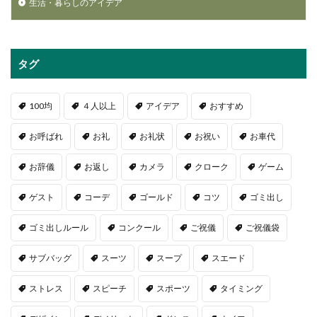
生活・暮らしのアイデア
タグ
100均
４人以上
アイデア
おすすめ
お呼ばれ
お礼
お礼状
お祝い
お車代
お辞儀
お返し
カメラ
クローク
ゲーム
ゲスト
コーデ
ゴールド
コツ
ゴミ出し
ゴミ出しルール
コンクール
ご祝儀
ご祝儀袋
サブバッグ
スーツ
スープ
スエード
ストレス
スピーチ
スポーツ
タイミング