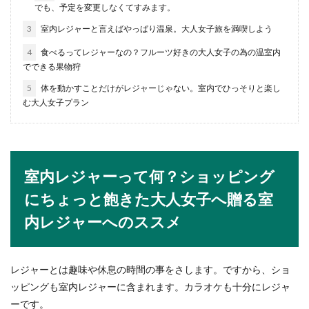
でも、予定を変更しなくてすみます。
室内で初めてでもできる楽しいスポー
3
室内レジャーと言えばやっぱり温泉。大人女子旅を満喫しよう
ツを紹介
4
食べるってレジャーなの？フルーツ好きの大人女子の為の温室内
でできる果物狩
室内でできるスポーツといってもなかなか思いつ
かないかもしれませんが、室内スポーツは様々な
5
体を動かすことだけがレジャーじゃない。室内でひっそりと楽し
種類がありま...
む大人女子プラン
室内レジャーって何？ショッピング
にちょっと飽きた大人女子へ贈る室
内レジャーへのススメ
レジャーとは趣味や休息の時間の事をさします。ですから、ショ
ッピングも室内レジャーに含まれます。カラオケも十分にレジャ
ーです。