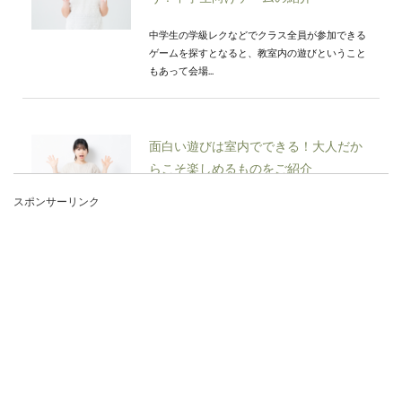
中学生の学級レクなどでクラス全員が参加できる
ゲームを探すとなると、教室内の遊びということ
もあって会場...
面白い遊びは室内でできる！大人だか
らこそ楽しめるものをご紹介
スポンサーリンク
大人になると、遊ぶということはとても少なくな
ったという人も多いのではないでしょうか？です
が、会社...
日焼けを気にせずに室内でできるスポ
ーツはこんなに種類がある
運動不足を感じて、いざ始めようと思うスポーツ
はジョギングなどではないでしょうか。しかし、