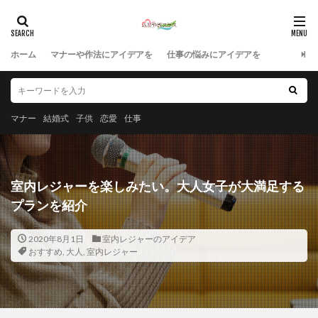
ホーム
マナーや作法にアイデアを
仕事の悩みにアイデアを
マナー
結婚式
子供
恋愛
仕事
室内レジャーを楽しみたい。大人女子が大満足する
プランを紹介
2020年8月1日
室内レジャーのアイデア
おすすめ
,
大人
,
室内レジャー