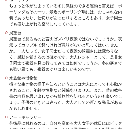
ちょっと体がなまっている冬に気軽のできる運動と言えば、ボ
ーリングもその一つ。最近のボーリング場には、おしゃれな内
装であったり、仕切りがあったりするところもあり、女子同士
でも盛り上がれる空間になっています。
展望台
展望台で見るものと言えばズバリ夜景ではないでしょうか。夜
景ってカップルで見なければ意味がないと思ってはいません
か。一人だって、女子同士だって夜景の綺麗さには変わりな
く、感動を覚えるのは確かです。大人レジャーとして、是非女
子同士で夜景を見に行ってみては如何でしょうか。冬の寒さで
も強い風でも、夜景めぐりは楽しいものです。
水族館や博物館
様々な生き物の様子を知るということは大人にとっても心動か
されること。年齢や性別など関係ありません。また、昔の教科
書の内容を思い出しながら博物館を訪れるというのも良いでし
ょう。子供のときとは違った、大人としての新たな発見がある
かもしれません。
アートギャラリー
芸術品に触れるのは、自分を高める大人女子の休日にはピッタ