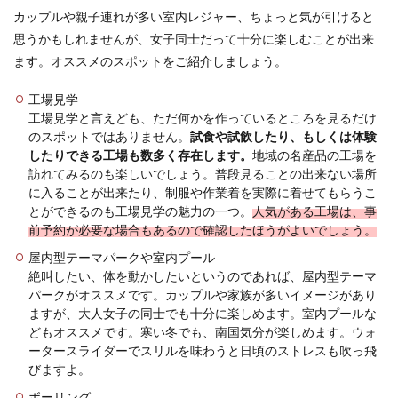
カップルや親子連れが多い室内レジャー、ちょっと気が引けると
思うかもしれませんが、女子同士だって十分に楽しむことが出来
ます。オススメのスポットをご紹介しましょう。
工場見学
工場見学と言えども、ただ何かを作っているところを見るだけ
のスポットではありません。
試食や試飲したり、もしくは体験
したりできる工場も数多く存在します。
地域の名産品の工場を
訪れてみるのも楽しいでしょう。普段見ることの出来ない場所
に入ることが出来たり、制服や作業着を実際に着せてもらうこ
とができるのも工場見学の魅力の一つ。
人気がある工場は、事
前予約が必要な場合もあるので確認したほうがよいでしょう。
屋内型テーマパークや室内プール
絶叫したい、体を動かしたいというのであれば、屋内型テーマ
パークがオススメです。カップルや家族が多いイメージがあり
ますが、大人女子の同士でも十分に楽しめます。室内プールな
どもオススメです。寒い冬でも、南国気分が楽しめます。ウォ
ータースライダーでスリルを味わうと日頃のストレスも吹っ飛
びますよ。
ボーリング