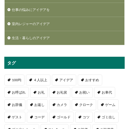
仕事の悩みにアイデアを
室内レジャーのアイデア
生活・暮らしのアイデア
タグ
100均
４人以上
アイデア
おすすめ
お呼ばれ
お礼
お礼状
お祝い
お車代
お辞儀
お返し
カメラ
クローク
ゲーム
ゲスト
コーデ
ゴールド
コツ
ゴミ出し