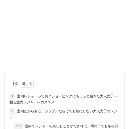
外で運動...
室内で思い出に残る写真を撮りたい時
のおすすめスポット
室内であっても思い出に残る写真を撮ることがで
きるスポットがあります。雨の日などは、出かけ
る場...
室内スポーツで大人の運動不足解消
目次
に！おすすめ競技のご紹介
1
室内レジャーって何？ショッピングにちょっと飽きた大人女子へ
贈る室内レジャーへのススメ
学生の頃は体育の時間があったので体は自然と動
かしていたものの、大人になってからはその時間
2
室内だから安心。カップルだらけでも気にしない大人女子のレジ
がなくなり運...
ャー
2.1
室内でレジャーを楽しむことができれば、雨の日でも冬の日