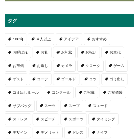
タグ
100均
４人以上
アイデア
おすすめ
お呼ばれ
お礼
お礼状
お祝い
お車代
お辞儀
お返し
カメラ
クローク
ゲーム
ゲスト
コーデ
ゴールド
コツ
ゴミ出し
ゴミ出しルール
コンクール
ご祝儀
ご祝儀袋
サブバッグ
スーツ
スープ
スエード
ストレス
スピーチ
スポーツ
タイミング
デザイン
デメリット
ドレス
ナイフ